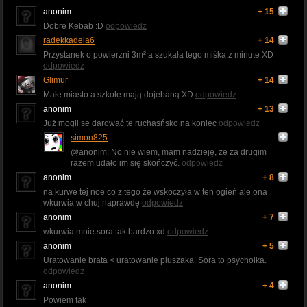
anonim
+ 15
Dobre Kebab :D
odpowiedz
radekkadela6
+ 14
Przystanek o powierzni 3m² a szukała tego miśka z minute XD
odpowiedz
Glimur
+ 14
Małe miasto a szkołę mają dojebaną XD
odpowiedz
anonim
+ 13
Już mogli se darować te ruchasńsko na koniec
odpowiedz
simon825
@anonim: No nie wiem, mam nadzieję, że za drugim
razem udało im się skończyć.
odpowiedz
anonim
+ 8
na kurwe tej noe co z tego że wskoczyła w ten ogień ale ona
wkurwia w chuj naprawdę
odpowiedz
anonim
+ 7
wkurwia mnie sora tak bardzo xd
odpowiedz
anonim
+ 5
Uratowanie brata < uratowanie pluszaka. Sora to psycholka.
odpowiedz
anonim
+ 4
Powiem tak