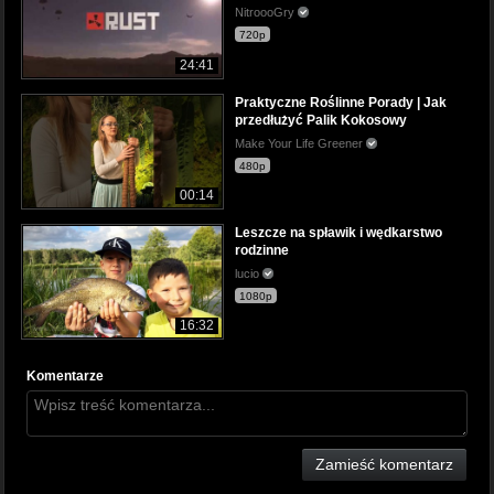
NitroooGry
720p
24:41
Praktyczne Roślinne Porady | Jak
przedłużyć Palik Kokosowy
Make Your Life Greener
480p
00:14
Leszcze na spławik i wędkarstwo
rodzinne
lucio
1080p
16:32
Komentarze
Zamieść komentarz