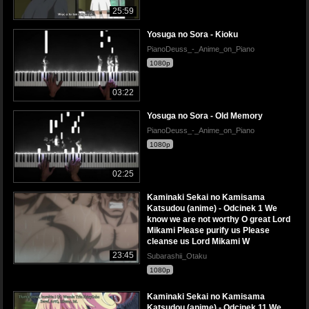
25:59
Yosuga no Sora - Kioku
PianoDeuss_-_Anime_on_Piano
1080p
03:22
Yosuga no Sora - Old Memory
PianoDeuss_-_Anime_on_Piano
1080p
02:25
Kaminaki Sekai no Kamisama
Katsudou (anime) - Odcinek 1 We
know we are not worthy O great Lord
Mikami Please purify us Please
cleanse us Lord Mikami W
23:45
Subarashii_Otaku
1080p
Kaminaki Sekai no Kamisama
Katsudou (anime) - Odcinek 11 We