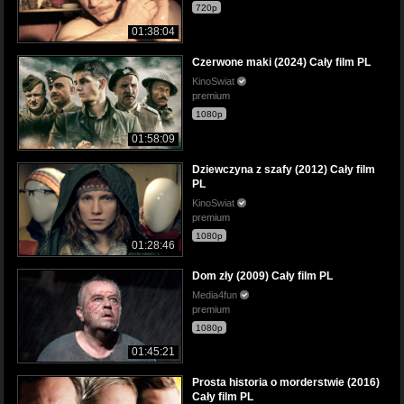
720p
01:38:04
Czerwone maki (2024) Cały film PL
KinoSwiat
premium
1080p
01:58:09
Dziewczyna z szafy (2012) Cały film
PL
KinoSwiat
premium
1080p
01:28:46
Dom zły (2009) Cały film PL
Media4fun
premium
1080p
01:45:21
Prosta historia o morderstwie (2016)
Cały film PL