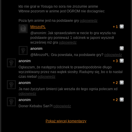
kto nie grał w Yosuga no sora nie zrozumie anime
Wbrew pozorom w anime jest OGROM nie dociagniec
Poza tym anime jest na podstawie gry
odpowiedz
MirozoPL
+ 1
@anonim: Jak sprawdzałem w necie to gra wyszła na
podstawie gry ponieważ 1 odcinek w japoni wyszedł
wcześniej niż gra
odpowiedz
anonim
@MirozoPL: Gra powstała, na podstawie gry?
odpowiedz
anonim
+ 3
Ogłaszam, że następny odcinek to prawdopodobnie długo
wyczekiwany przez nas wątek siostry. Radujmy się, bo o to nastał
czas nieba!
odpowiedz
anonim
+ 2
Ja nao życzylam śmierci jak weszła do tego ognia polecam xd
odpowiedz
anonim
+ 2
Doner Kebabu San?!
odpowiedz
Pokaż więcej komentarzy