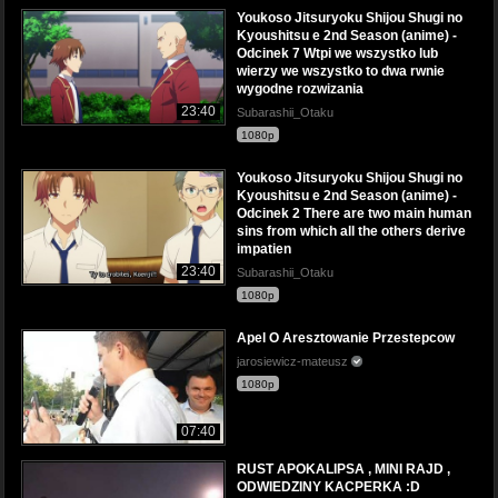
Youkoso Jitsuryoku Shijou Shugi no
Kyoushitsu e 2nd Season (anime) -
Odcinek 7 Wtpi we wszystko lub
wierzy we wszystko to dwa rwnie
wygodne rozwizania
23:40
Subarashii_Otaku
1080p
Youkoso Jitsuryoku Shijou Shugi no
Kyoushitsu e 2nd Season (anime) -
Odcinek 2 There are two main human
sins from which all the others derive
impatien
23:40
Subarashii_Otaku
1080p
Apel O Aresztowanie Przestepcow
jarosiewicz-mateusz
1080p
07:40
RUST APOKALIPSA , MINI RAJD ,
ODWIEDZINY KACPERKA :D