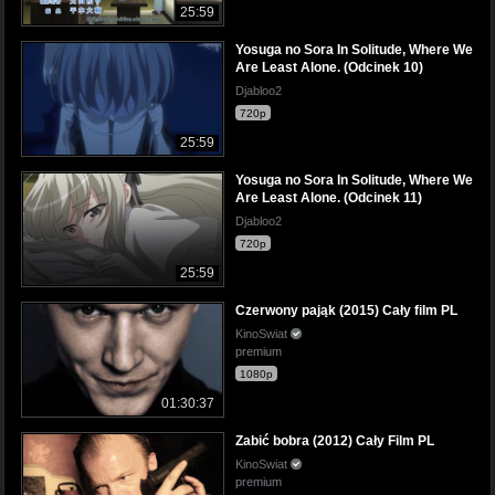
25:59
Yosuga no Sora In Solitude, Where We
Are Least Alone. (Odcinek 10)
Djabloo2
720p
25:59
Yosuga no Sora In Solitude, Where We
Are Least Alone. (Odcinek 11)
Djabloo2
720p
25:59
Czerwony pająk (2015) Cały film PL
KinoSwiat
premium
1080p
01:30:37
Zabić bobra (2012) Cały Film PL
KinoSwiat
premium