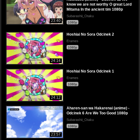
know we are not worthy O great Lord
Mitama In the ancient tim 1080p
Subarashii_Otaku
23:40
1080p
Hoshiai No Sora Odcinek 2
Erames
1080p
24:14
Hoshiai No Sora Odcinek 1
Erames
1080p
24:12
Aharen-san wa Hakarenai (anime) -
Odcinek 6 Are We Too Good 1080p
Subarashii_Otaku
1080p
23:57