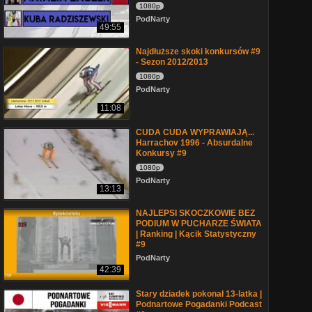
1080p
PodNarty
49:55
Najdłuższe skoki konkursów #9
- Sezon 2012/2013
1080p
PodNarty
11:08
CUDA CUDA WYPRAWIAJĄ...
Harrachov 1996 - Absurdalne
Konkursy #9
1080p
PodNarty
13:13
NAJLEPSI SKOCZKOWIE BEZ
PODIUM W PUCHARZE ŚWIATA
| Ranking | Kącik Statystyczny
#9
PodNarty
42:39
Stary dziadek pokonał 13-latka |
Podnartowe Pogadanki Podcast