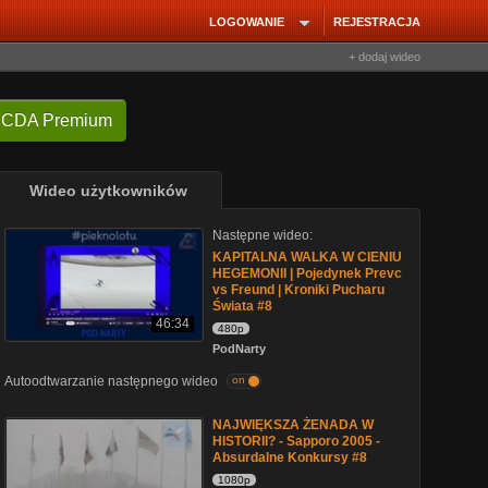
LOGOWANIE
REJESTRACJA
+ dodaj wideo
 CDA Premium
Wideo użytkowników
Następne wideo:
KAPITALNA WALKA W CIENIU
HEGEMONII | Pojedynek Prevc
vs Freund | Kroniki Pucharu
Świata #8
46:34
480p
PodNarty
Autoodtwarzanie następnego wideo
on
NAJWIĘKSZA ŻENADA W
HISTORII? - Sapporo 2005 -
Absurdalne Konkursy #8
1080p