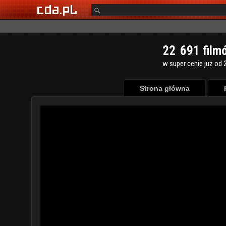
2
2
6
9
1
film
w super cenie już od 2
Strona główna