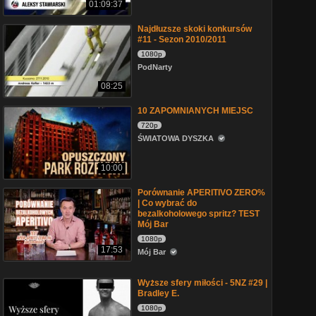
01:09:37
Najdłuzsze skoki konkursów
#11 - Sezon 2010/2011
1080p
PodNarty
08:25
10 ZAPOMNIANYCH MIEJSC
720p
ŚWIATOWA DYSZKA
10:00
Porównanie APERITIVO ZERO%
| Co wybrać do
bezalkoholowego spritz? TEST
Mój Bar
1080p
17:53
Mój Bar
Wyższe sfery miłości - 5NZ #29 |
Bradley E.
1080p