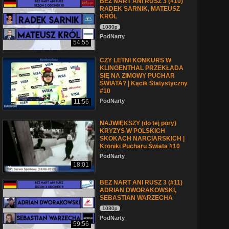
BEZ NART ANI RUSZ 3 (#10)
RADEK SARNIK, MATEUSZ
KRÓL
1080p
PodNarty
54:55
CZY LETNI KONKURS W
KLINGENTHAL PRZEKŁADA
SIĘ NA ZIMOWY PUCHAR
ŚWIATA? | Kącik Statystyczny
#10
PodNarty
11:56
NAJWIĘKSZY (do tej pory)
KRYZYS W POLSKICH
SKOKACH NARCIARSKICH |
Kroniki Pucharu Świata #10
PodNarty
18:01
BEZ NART ANI RUSZ 3 (#11)
ADRIAN DWORAKOWSKI,
SEBASTIAN WARZECHA
1080p
PodNarty
59:56