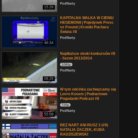
PodNarty
15:26
KAPITALNA WALKA W CIENIU
HEGEMONII | Pojedynek Prevc
vs Freund | Kroniki Pucharu
Świata #8
PodNarty
46:34
Najdłuższe skoki konkursów #8
- Sezon 2013/2014
1080p
PodNarty
08:26
W tym odcinku zachwycamy się
Lovro Kosem | Podnartowe
Pogadanki Podcast #8
720p
PodNarty
55:08
BEZ NART ANI RUSZ 3 (#9)
NATALIA ŻACZEK, KUBA
RADZISZEWSKI