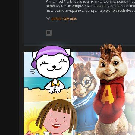
Kanał Pod Narty jest oficjalnym kanałem fanpagea Pod
pierwszy raz, to znajdziesz tu materiały na bieżąco, fel
historyczne związane z jedną z najpiękniejszych dyscyp
Zachęcamy do zostawiania łapek w górę, subskypcji k
pokaż cały opis
podoba wam się nasza praca i chcecie być częścią de
zachęcamy również do wsparcia nas w zakładce Wesp
Ściskamy! Pod Narty!
----
https://allmylinks.com/podnarty
-----
Wszystkie materiały wykorzystane są na mocy tzw. pra
lutego 1994 r. o prawie autorskim i prawach pokrewnych