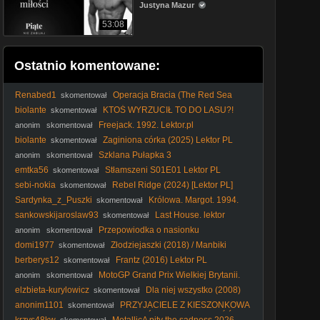
Justyna Mazur
53:08
Ostatnio komentowane:
Renabed1
Operacja Bracia (The Red Sea
skomentował
Diving Resort2019) Lektor Pl 1080p.
biolante
KTOŚ WYRZUCIŁ TO DO LASU?!
skomentował
Spacer z Nelą i szokujące znalezisko!
Freejack. 1992. Lektor.pl
anonim
skomentował
biolante
Zaginiona córka (2025) Lektor PL
skomentował
Szklana Pułapka 3
anonim
skomentował
emtka56
Stłamszeni S01E01 Lektor PL
skomentował
sebi-nokia
RebeI Ridge (2024) [Lektor PL]
skomentował
Sardynka_z_Puszki
Królowa. Margot. 1994.
skomentował
Lektor.pl
sankowskijaroslaw93
Last House. lektor
skomentował
Przepowiodka o nasionku
anonim
skomentował
domi1977
Złodziejaszki (2018) / Manbiki
skomentował
Kazoku
berberys12
Frantz (2016) Lektor PL
skomentował
MotoGP Grand Prix Wielkiej Brytanii.
anonim
skomentował
SPRINT Polski komentarz 2026-08-08 16-45-26
elzbieta-kurylowicz
Dla niej wszystko (2008)
skomentował
Lektor PL
anonim1101
PRZYJACIELE Z KIESZONKOWA
skomentował
| SEZON 2 | ODCINEK 26 | POWRÓT DO DOMU CZĘŚĆ 2 |