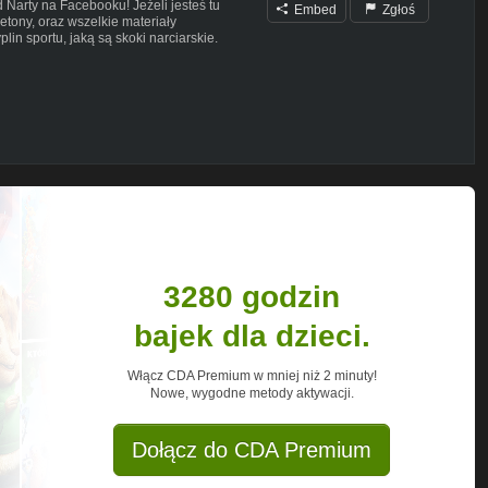
 Narty na Facebooku! Jeżeli jesteś tu
Embed
Zgłoś
ietony, oraz wszelkie materiały
lin sportu, jaką są skoki narciarskie.
anału wraz z dzwoneczkiem. Jeżeli
cydującą o kontencie na tym kanale,
rzyj.
wa cytatu, bazowanie na Ustawie z dnia 4
 (Dz. U. z 2019 r. poz. 1231).
3280 godzin
bajek dla dzieci.
Włącz CDA Premium w mniej niż 2 minuty!
Nowe, wygodne metody aktywacji.
Dołącz do CDA Premium