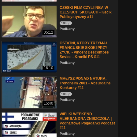
CZESKI FILM CZYLI INBA W
CZESKICH SKOKACH - Kącik
Publicystyczny #11
1080p
PodNarty
05:12
OSTATNI, KTÓRY TRZYMAŁ
FRANCUSKIE SKOKI PRZY
ŻYCIU - Vincent Descombes
Sevioe - Kroniki PŚ #11
PodNarty
16:10
MAŁYSZ PONAD NATURĄ.
Trondheim 2001 - Absurdalne
Konkursy #11
1080p
PodNarty
15:40
WIELKI WEEKEND
ALEKSANDRA ZNISZCZOŁA |
Podnartowe Pogadanki Podcast
#11
PodNarty