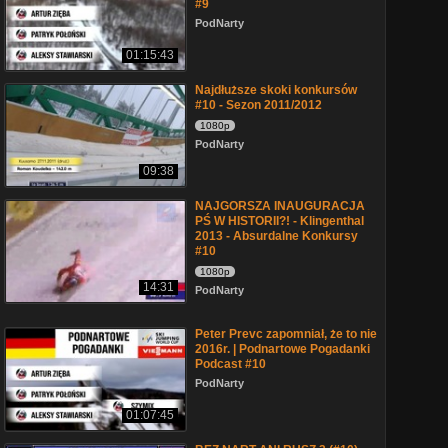
#9
PodNarty
01:15:43
Najdłuższe skoki konkursów
#10 - Sezon 2011/2012
1080p
PodNarty
09:38
NAJGORSZA INAUGURACJA
PŚ W HISTORII?! - Klingenthal
2013 - Absurdalne Konkursy
#10
1080p
14:31
PodNarty
Peter Prevc zapomniał, że to nie
2016r. | Podnartowe Pogadanki
Podcast #10
PodNarty
01:07:45