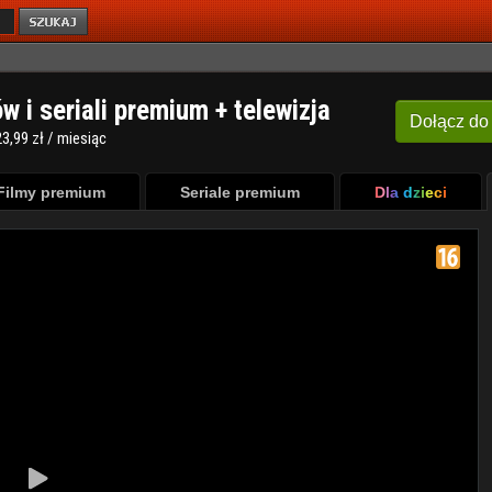
ów i seriali premium + telewizja
Dołącz
do
3,99 zł / miesiąc
Filmy premium
Seriale premium
Dla dzieci