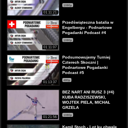
1080p
01:11:21
Przedświąteczna batalia w
Engelbergu - Podnartowe
Pogadanki Podcast #4
1080p
01:11:07
Podsumowujemy Turniej
Czterech Skoczni |
Podnartowe Pogadanki
Podcast #5
480p
01:13:37
BEZ NART ANI RUSZ 3 (#4)
KUBA RADZISZEWSKI,
WOJTEK PIELA, MICHAŁ
GRZELA
1080p
01:21:56
Kamil Stoch - Lot ku chwale