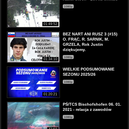
1080p
01:49:52
BEZ NART ANI RUSZ 3 (#15)
O. FRĄC, R. SARNIK, M.
GRZELA, Rok Justin
dziękujemy.
1080p
01:34:10
WIELKIE PODSUMOWANIE
SEZONU 2025/26
1080p
01:20:21
PŚ/TCS Bischofshofen 06. 01.
2021 - relacja z zawodów
1080p