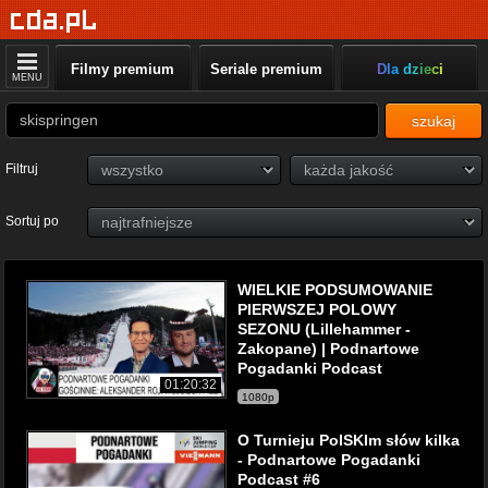
Filmy premium
Seriale premium
Dla dzieci
MENU
szukaj
Filtruj
Sortuj po
WIELKIE PODSUMOWANIE
PIERWSZEJ POLOWY
SEZONU (Lillehammer -
Zakopane) | Podnartowe
Pogadanki Podcast
01:20:32
1080p
O Turnieju PolSKIm słów kilka
- Podnartowe Pogadanki
Podcast #6