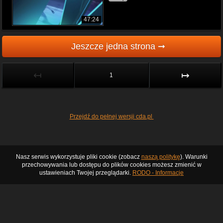
47:24
Jeszcze jedna strona ➞
↤
↦
1
Przejdź do pełnej wersji cda.pl
Nasz serwis wykorzystuje pliki cookie (zobacz
naszą politykę
). Warunki
przechowywania lub dostępu do plików cookies możesz zmienić w
ustawieniach Twojej przeglądarki.
RODO - Informacje