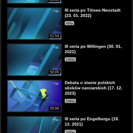
III seria po Titisee-Neustadt
(23. 01. 2022)
480p
51:54
III seria po Willingen (30. 01.
2022)
1080p
50:05
Debata o stanie polskich
skoków narciarskich (17. 12.
2023)
1080p
50:06
III seria po Engelbergu (19.
12. 2021)
1080p