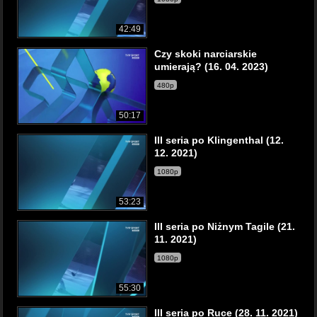
42:49
Czy skoki narciarskie
umierają? (16. 04. 2023)
480p
50:17
III seria po Klingenthal (12.
12. 2021)
1080p
53:23
III seria po Niżnym Tagile (21.
11. 2021)
1080p
55:30
III seria po Ruce (28. 11. 2021)