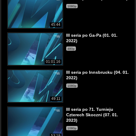
1080p
45:44
III seria po Ga-Pa (01. 01.
2022)
480p
01:01:16
III seria po Innsbrucku (04. 01.
2022)
1080p
49:11
III seria po 71. Turnieju
Czterech Skoczni (07. 01.
2023)
1080p
53:19