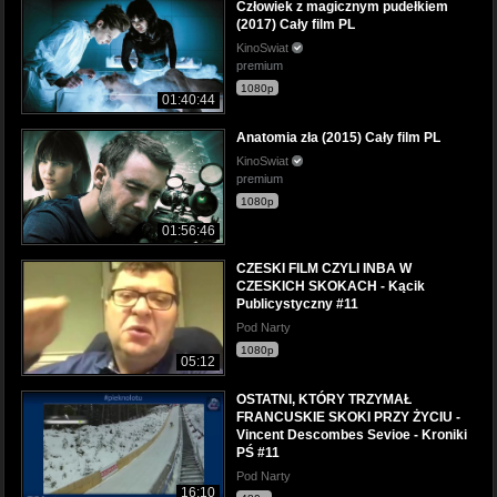
Człowiek z magicznym pudełkiem
(2017) Cały film PL
KinoSwiat
premium
1080p
01:40:44
Anatomia zła (2015) Cały film PL
KinoSwiat
premium
1080p
01:56:46
CZESKI FILM CZYLI INBA W
CZESKICH SKOKACH - Kącik
Publicystyczny #11
Pod Narty
1080p
05:12
OSTATNI, KTÓRY TRZYMAŁ
FRANCUSKIE SKOKI PRZY ŻYCIU -
Vincent Descombes Sevioe - Kroniki
PŚ #11
Pod Narty
16:10