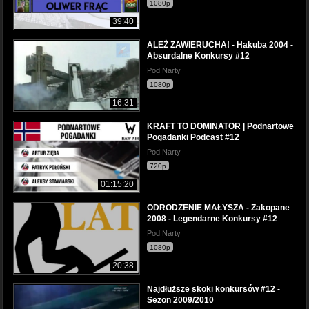
1080p
39:40
ALEŻ ZAWIERUCHA! - Hakuba 2004 -
Absurdalne Konkursy #12
Pod Narty
1080p
16:31
KRAFT TO DOMINATOR | Podnartowe
Pogadanki Podcast #12
Pod Narty
720p
01:15:20
ODRODZENIE MAŁYSZA - Zakopane
2008 - Legendarne Konkursy #12
Pod Narty
1080p
20:38
Najdłuższe skoki konkursów #12 -
Sezon 2009/2010