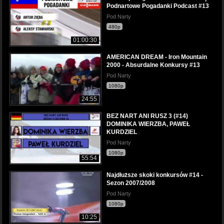
Podnartowe Pogadanki Podcast #13
Pod Narty
480p
01:00:30
AMERICAN DREAM - Iron Mountain
2000 - Absurdalne Konkursy #13
Pod Narty
1080p
24:55
BEZ NART ANI RUSZ 3 (#14)
DOMINIKA WIERZBA, PAWEŁ
KURDZIEL
Pod Narty
1080p
55:54
Najdłuższe skoki konkursów #14 -
Sezon 2007/2008
Pod Narty
1080p
10:25