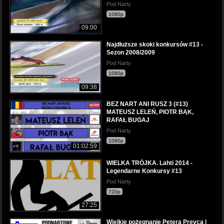
Pod Narty
1080p
09:00
Najdłuższe skoki konkursów #13 -
Sezon 2008/2009
Pod Narty
1080p
09:38
BEZ NART ANI RUSZ 3 (#13)
MATEUSZ LELEŃ, PIOTR BĄK,
RAFAŁ BUGAJ
Pod Narty
1080p
01:02:59
WIELKA TRÓJKA. Lahti 2014 -
Legendarne Konkursy #13
Pod Narty
720p
27:25
Wielkie pożegnanie Petera Prevca |