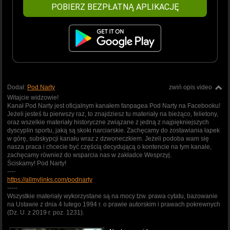
POBIERZ BEZPŁATNĄ APLIKACJĘ
Dodał:
Pod Narty
zwiń opis video
Witajcie widzowie!
Kanał Pod Narty jest oficjalnym kanałem fanpagea Pod Narty na Facebooku!
Jeżeli jesteś tu pierwszy raz, to znajdziesz tu materiały na bieżąco, felietony,
oraz wszelkie materiały historyczne związane z jedną z najpiękniejszych
dyscyplin sportu, jaką są skoki narciarskie. Zachęcamy do zostawiania łapek
w górę, subskypcji kanału wraz z dzwoneczkiem. Jeżeli podoba wam się
nasza praca i chcecie być częścią decydującą o kontencie na tym kanale,
zachęcamy również do wsparcia nas w zakładce Wesprzyj.
Ściskamy! Pod Narty!
----
https://allmylinks.com/podnarty
-----
Wszystkie materiały wykorzystane są na mocy tzw. prawa cytatu, bazowanie
na Ustawie z dnia 4 lutego 1994 r. o prawie autorskim i prawach pokrewnych
(Dz. U. z 2019 r. poz. 1231).