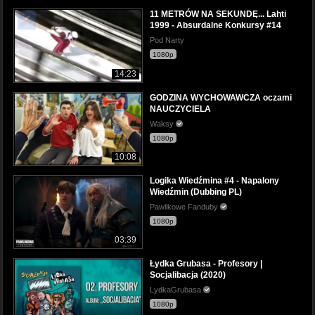
11 METRÓW NA SEKUNDĘ... Lahti
1999 - Absurdalne Konkursy #14
Pod Narty
1080p
14:23
GODZINA WYCHOWAWCZA oczami
NAUCZYCIELA
Waksy
1080p
10:08
Logika Wiedźmina #4 - Napalony
Wiedźmin (Dubbing PL)
Pawlikowe Fanduby
1080p
03:39
Łydka Grubasa - Profesory |
Socjalibacja (2020)
LydkaGrubasa
1080p