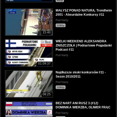
480p
MAŁYSZ PONAD NATURĄ. Trondheim
2001 - Absurdalne Konkursy #11
Pod Narty
1080p
15:40
WIELKI WEEKEND ALEKSANDRA
ZNISZCZOŁA | Podnartowe Pogadanki
Podcast #11
Pod Narty
01:09:37
Najdłuzsze skoki konkursów #11 -
Sezon 2010/2011
Pod Narty
1080p
08:25
BEZ NART ANI RUSZ 3 (#12)
DOMINIKA WIERZBA, OLIWER FRĄC
Pod Narty