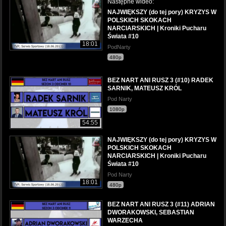
Następne wideo:
NAJWIĘKSZY (do tej pory) KRYZYS W
POLSKICH SKOKACH
NARCIARSKICH | Kroniki Pucharu
Świata #10
18:01
PodNarty
480p
BEZ NART ANI RUSZ 3 (#10) RADEK
SARNIK, MATEUSZ KRÓL
Pod Narty
1080p
54:55
NAJWIĘKSZY (do tej pory) KRYZYS W
POLSKICH SKOKACH
NARCIARSKICH | Kroniki Pucharu
Świata #10
Pod Narty
18:01
480p
BEZ NART ANI RUSZ 3 (#11) ADRIAN
DWORAKOWSKI, SEBASTIAN
WARZECHA