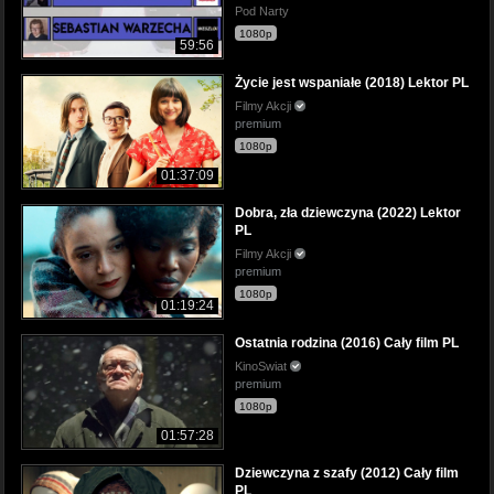
Pod Narty
1080p
59:56
Życie jest wspaniałe (2018) Lektor PL
Filmy Akcji
premium
1080p
01:37:09
Dobra, zła dziewczyna (2022) Lektor
PL
Filmy Akcji
premium
1080p
01:19:24
Ostatnia rodzina (2016) Cały film PL
KinoSwiat
premium
1080p
01:57:28
Dziewczyna z szafy (2012) Cały film
PL