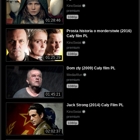
KinoSwiat
premium
1080p
01:28:46
Prosta historia o morderstwie (2016)
Cały film PL
KinoSwiat
premium
1080p
01:25:29
Dom zły (2009) Cały film PL
Media4fun
premium
1080p
01:45:21
Jack Strong (2014) Cały Film PL
KinoSwiat
premium
1080p
02:02:37