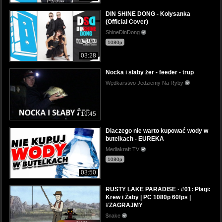
DIN SHINE DONG - Kołysanka
(Official Cover)
ShineDinDong
1080p
03:28
Nocka i słaby żer - feeder - trup
Wędkarstwo Jedziemy Na Ryby
19:45
Dlaczego nie warto kupować wody w
butelkach - EUREKA
Mediakraft TV
1080p
03:50
RUSTY LAKE PARADISE · #01: Plagi:
Krew i Żaby | PC 1080p 60fps |
#ZAGRAJMY
$nake