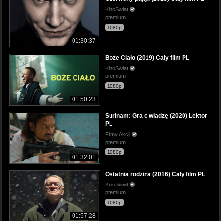
KinoSwiat
premium
1080p
01:30:37
Boże Ciało (2019) Cały film PL
KinoSwiat
premium
1080p
01:50:23
Surinam: Gra o władzę (2020) Lektor
PL
Filmy Akcji
premium
1080p
01:32:01
Ostatnia rodzina (2016) Cały film PL
KinoSwiat
premium
1080p
01:57:28