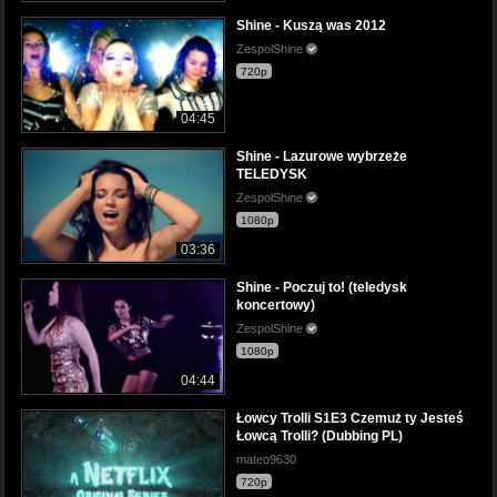
Shine - Kuszą was 2012
ZespolShine
720p
04:45
Shine - Lazurowe wybrzeże
TELEDYSK
ZespolShine
1080p
03:36
Shine - Poczuj to! (teledysk
koncertowy)
ZespolShine
1080p
04:44
Łowcy Trolli S1E3 Czemuż ty Jesteś
Łowcą Trolli? (Dubbing PL)
mateo9630
720p