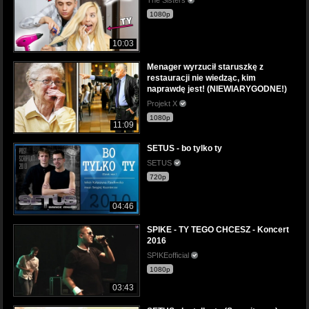
1080p
10:03
Menager wyrzucił staruszkę z
restauracji nie wiedząc, kim
naprawdę jest! (NIEWIARYGODNE!)
Projekt X
1080p
11:09
SETUS - bo tylko ty
SETUS
720p
04:46
SPIKE - TY TEGO CHCESZ - Koncert
2016
SPIKEofficial
1080p
03:43