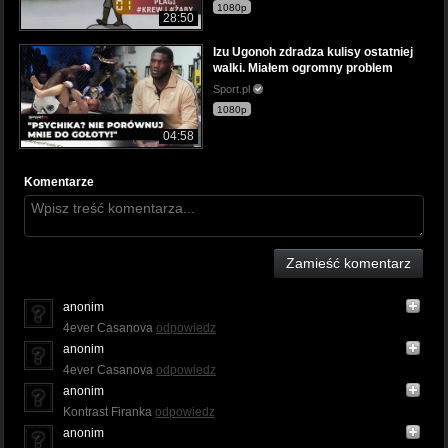
1080p
28:50
Izu Ugonoh zdradza kulisy ostatniej
walki. Miałem ogromny problem
Sport.pl
1080p
04:58
Komentarze
Zamieść komentarz
anonim
4ever Casanova
odpowiedz
anonim
4ever Casanova
odpowiedz
anonim
Kontrast Firanka
odpowiedz
anonim