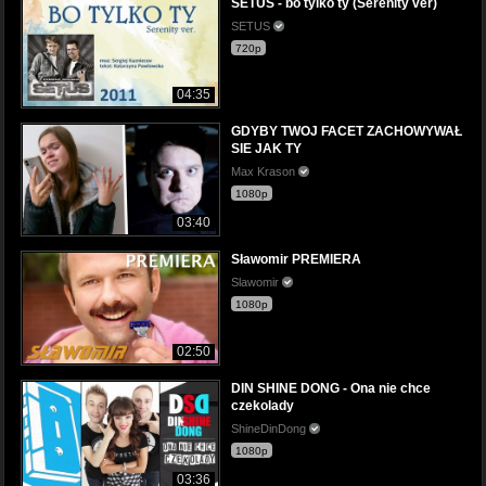
SETUS - bo tylko ty (Serenity ver)
SETUS
720p
04:35
GDYBY TWOJ FACET ZACHOWYWAŁ
SIE JAK TY
Max Krason
1080p
03:40
Sławomir PREMIERA
Slawomir
1080p
02:50
DIN SHINE DONG - Ona nie chce
czekolady
ShineDinDong
1080p
03:36