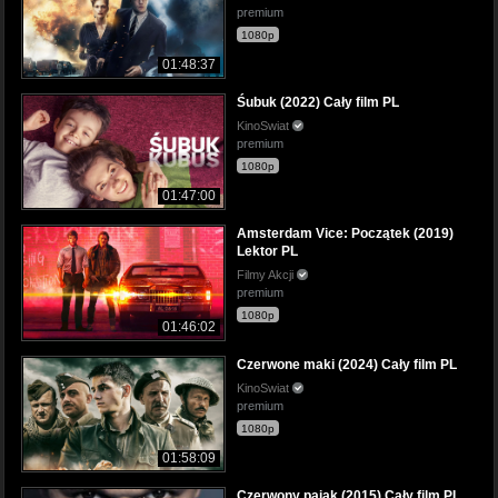
premium
1080p
01:48:37
Śubuk (2022) Cały film PL
KinoSwiat
premium
1080p
01:47:00
Amsterdam Vice: Początek (2019)
Lektor PL
Filmy Akcji
premium
1080p
01:46:02
Czerwone maki (2024) Cały film PL
KinoSwiat
premium
1080p
01:58:09
Czerwony pająk (2015) Cały film PL