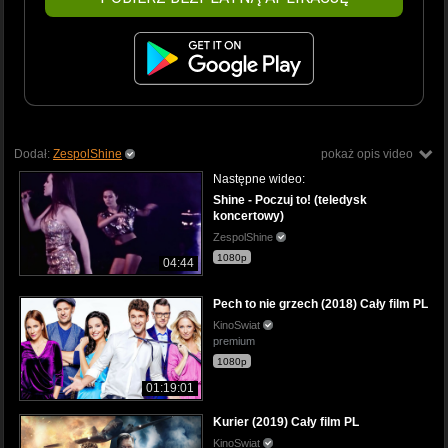
Dodał:
ZespolShine
pokaż opis video
Następne wideo:
Shine - Poczuj to! (teledysk
koncertowy)
ZespolShine
1080p
04:44
Pech to nie grzech (2018) Cały film PL
KinoSwiat
premium
1080p
01:19:01
Kurier (2019) Cały film PL
KinoSwiat