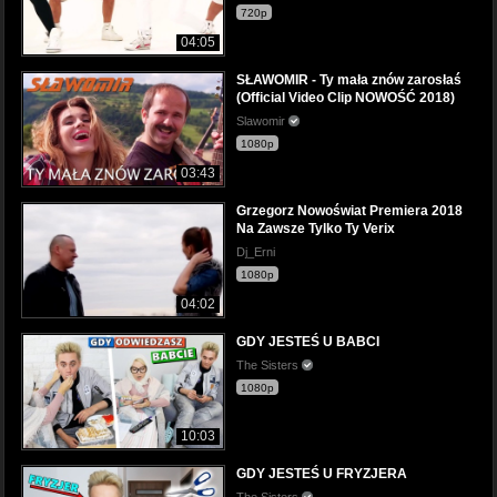
720p
04:05
SŁAWOMIR - Ty mała znów zarosłaś
(Official Video Clip NOWOŚĆ 2018)
Slawomir
1080p
03:43
Grzegorz Nowoświat Premiera 2018
Na Zawsze Tylko Ty Verix
Dj_Erni
1080p
04:02
GDY JESTEŚ U BABCI
The Sisters
1080p
10:03
GDY JESTEŚ U FRYZJERA
The Sisters