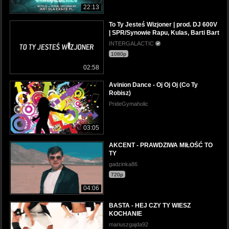
22:13
To Ty Jesteś Wizjoner | prod. DJ 600V
| SPR/Synowie Rapu, Kulas, Barti Bart
INTERGALACTIC
1080p
02:58
Avinion Dance - Oj Oj Oj (Co Ty
Robisz)
PrideGymaholic
03:05
AKCENT - PRAWDZIWA MIŁOŚĆ TO
TY
gadzinka86
720p
04:06
BASTA - HEJ CZY TY WIESZ
KOCHANIE
mariuszgajda92