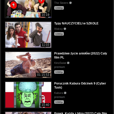
The Sisters
1080p
10:19
Typy NAUCZYCIELI w SZKOLE
Waksy
1080p
11:03
Prawdziwe życie aniołów (2022) Cały
film PL
KinoSwiat
premium
1080p
01:15:53
Porucznik Kabura Odcinek 9 (Cyber
Tusk)
Kabura
premium
1080p
10:40
Popek. Każda z blizn (2022) Cały film