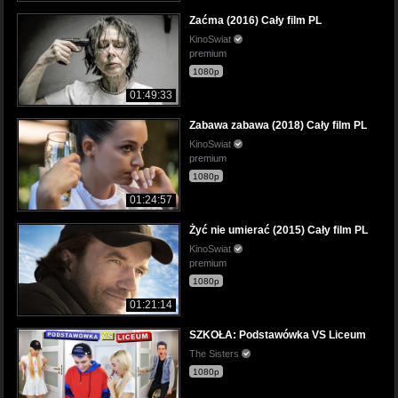
Zaćma (2016) Cały film PL
KinoSwiat
premium
1080p
01:49:33
Zabawa zabawa (2018) Cały film PL
KinoSwiat
premium
1080p
01:24:57
Żyć nie umierać (2015) Cały film PL
KinoSwiat
premium
1080p
01:21:14
SZKOŁA: Podstawówka VS Liceum
The Sisters
1080p