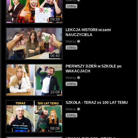
1080p
09:39
LEKCJA HISTORII oczami
NAUCZYCIELA
Waksy
1080p
06:40
PIERWSZY DZIEŃ w SZKOLE po
WAKACJACH
Waksy
1080p
10:08
SZKOŁA - TERAZ vs 100 LAT TEMU
Waksy
1080p
08:08