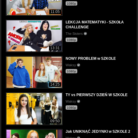
1080p
11:05
LEKCJA MATEMATYKI - SZKOŁA
CHALLENGE
The Sisters
1080p
13:31
NOWY PROBLEM w SZKOLE
Waksy
1080p
14:25
TY vs PIERWSZY DZIEŃ W SZKOLE
Waksy
1080p
09:50
Jak UNIKNĄĆ JEDYNKI w SZKOLE 2
Waksy