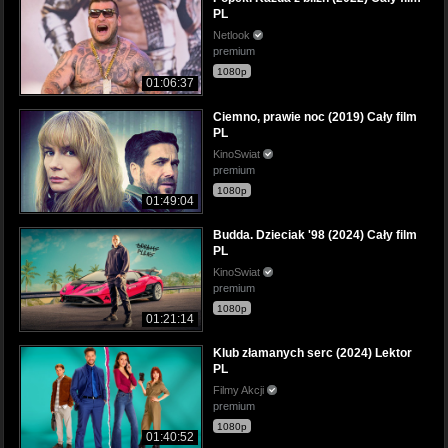
PL
Netlook
premium
1080p
01:06:37
Ciemno, prawie noc (2019) Cały film
PL
KinoSwiat
premium
1080p
01:49:04
Budda. Dzieciak '98 (2024) Cały film
PL
KinoSwiat
premium
1080p
01:21:14
Klub złamanych serc (2024) Lektor
PL
Filmy Akcji
premium
1080p
01:40:52