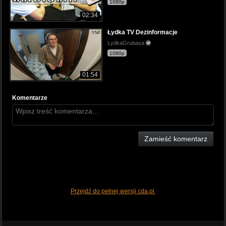
1080p
02:34
Łydka TV Dezinformacje
LydkaGrubasa
1080p
01:54
Komentarze
Zamieść komentarz
Przejdź do pełnej wersji cda.pl