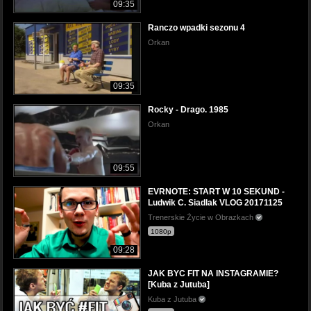
09:35
Ranczo wpadki sezonu 4
Orkan
09:35
Rocky - Drago. 1985
Orkan
09:55
EVRNOTE: START W 10 SEKUND -
Ludwik C. Siadlak VLOG 20171125
Trenerskie Życie w Obrazkach
1080p
09:28
JAK BYC FIT NA INSTAGRAMIE?
[Kuba z Jutuba]
Kuba z Jutuba