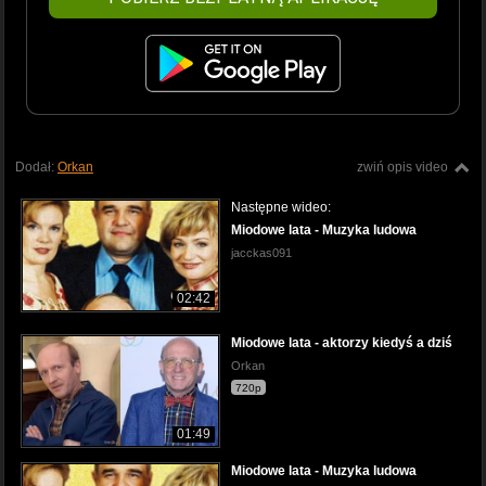
Dodał:
Orkan
zwiń opis video
Następne wideo:
Miodowe lata - Muzyka ludowa
jacckas091
02:42
Miodowe lata - aktorzy kiedyś a dziś
Orkan
720p
01:49
Miodowe lata - Muzyka ludowa