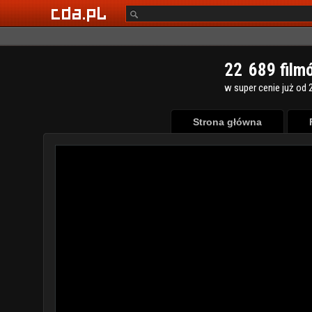
2
2
6
8
9
film
w super cenie już od 2
Strona główna