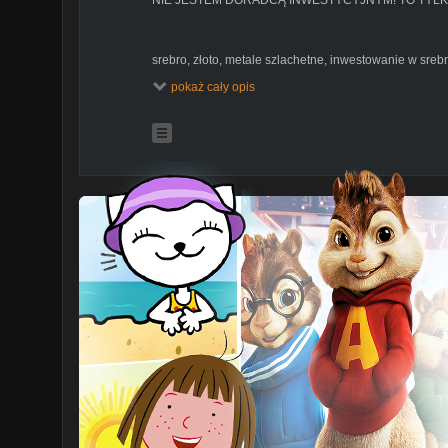
srebro, złoto, metale szlachetne, inwestowanie w srebro
złota wykres, jak kupować złoto, kupowac zloto,gdzie 
pokaż cały opis
monety bulionowe,złote monety inwestycyjne, jak inwe
małe kwoty w złoto, jak zacząć inwestować w złoto,kru
złoto
srebrne monety inwestycyjne