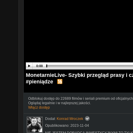
0:00
MonetarnieLive- Szybki przegląd prasy i 
#pieniądze
Odblokuj dostęp do 22689 filmów i seriali premium od oficjalnych
Oglądaj legalnie i w najlepszej jakości.
Włącz dostęp
Dodał:
Konrad Mroczek
Opublikowano: 2023-11-04
NIE JESTEM DORADCĄ INWESTYCYJNYM! TO TYLKO