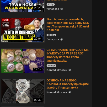
720p
20:26
fxmagcda
Złoto tąpnęło po rekordach,
dolar wciąż tani. Czy słaby USD
jest Trumpowi na rękę? | Daniel
Kostecki
1080p
22:04
fxmagcda
CZYM CHARAKTERYZUJE SIĘ
INWESTYCJA W SREBRO?
#monety #srebro #złoto
#numizmatyka
1080p
19:17
Konrad Mroczek
OCHRONA NASZEGO
KAPITAŁU #monety #pieniądze
#srebro #numizmatyka
Konrad Mroczek
00:32