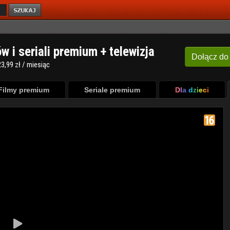
ów i seriali premium + telewizja
Dołącz
do
3,99 zł / miesiąc
Filmy premium
Seriale premium
Dla dzieci