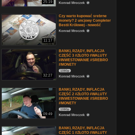
25:19
Konrad Mroczek
Czy warto kupować srebrne
monety? 2 uncjowy Completer
Bestii Królowej - nowość
Konrad Mroczek
11:17
BANKI, RZĄDY, INFLACJA
CZĘŚĆ 3 #ZŁOTO #WALUTY
#INWESTOWANIE #SREBRO
#MONETY
1080p
32:27
Konrad Mroczek
BANKI, RZĄDY, INFLACJA
CZĘŚĆ 2 #ZŁOTO #WALUTY
#INWESTOWANIE #SREBRO
#MONETY
1080p
09:49
Konrad Mroczek
BANKI, RZĄDY, INFLACJA
CZĘŚĆ 1 #ZŁOTO #WALUTY