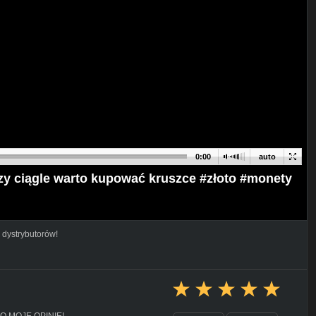
0:00
auto
czy ciągle warto kupować kruszce #złoto #monety
 dystrybutorów!
 MOJE OPINIE!