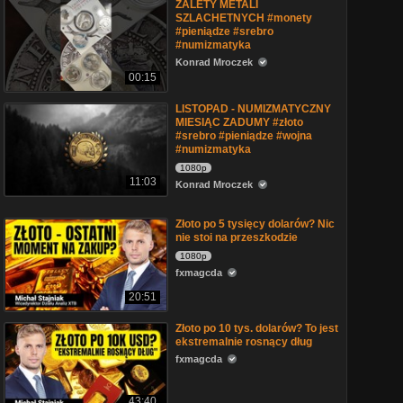
ZALETY METALI
SZLACHETNYCH #monety
#pieniądze #srebro
#numizmatyka
Konrad Mroczek
00:15
LISTOPAD - NUMIZMATYCZNY
MIESIĄC ZADUMY #złoto
#srebro #pieniądze #wojna
#numizmatyka
1080p
11:03
Konrad Mroczek
Złoto po 5 tysięcy dolarów? Nic
nie stoi na przeszkodzie
1080p
fxmagcda
20:51
Złoto po 10 tys. dolarów? To jest
ekstremalnie rosnący dług
fxmagcda
43:40