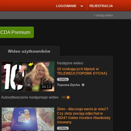
LOGOWANIE
REJESTRACJA
+ dodaj wideo
 CDA Premium
Wideo użytkowników
Następne wideo:
10 szokujących bijatyk w
TELEWIZJI [TOPOWA DYCHA]
1080p
Topowa Dycha
04:13
Autoodtwarzanie następnego wideo
on
Złoto - dlaczego warto je mieć?
Czy złoty pociąg odjechał w
2024? #złoto #srebro #banknoty
#monety
1080p