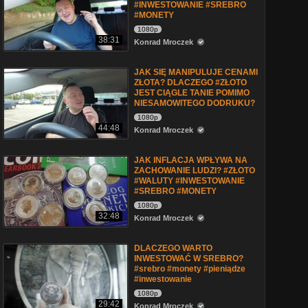
#INWESTOWANIE #SREBRO
#MONETY
1080p
38:31
Konrad Mroczek
JAK SIĘ MANIPULUJE CENAMI
ZŁOTA? DLACZEGO #ZŁOTO
JEST CIĄGLE TANIE POMIMO
NIESAMOWITEGO DODRUKU?
1080p
44:48
Konrad Mroczek
JAK INFLACJA WPŁYWA NA
ZACHOWANIE LUDZI? #ZŁOTO
#WALUTY #INWESTOWANIE
#SREBRO #MONETY
1080p
32:48
Konrad Mroczek
DLACZEGO WARTO
INWESTOWAĆ W SREBRO?
#srebro #monety #pieniądze
#inwestowanie
1080p
29:42
Konrad Mroczek