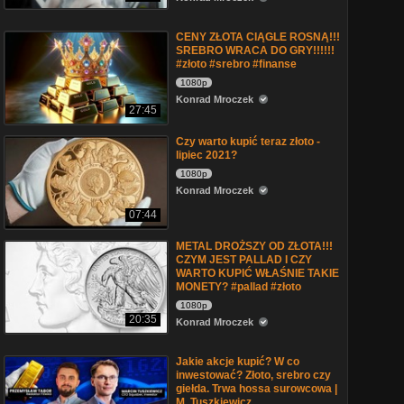
CENY ZŁOTA CIĄGLE ROSNĄ!!!
SREBRO WRACA DO GRY!!!!!!
#złoto #srebro #finanse
1080p
Konrad Mroczek
27:45
Czy warto kupić teraz złoto -
lipiec 2021?
1080p
Konrad Mroczek
07:44
METAL DROŻSZY OD ZŁOTA!!!
CZYM JEST PALLAD I CZY
WARTO KUPIĆ WŁAŚNIE TAKIE
MONETY? #pallad #złoto
1080p
20:35
Konrad Mroczek
Jakie akcje kupić? W co
inwestować? Złoto, srebro czy
giełda. Trwa hossa surowcowa |
M. Tuszkiewicz