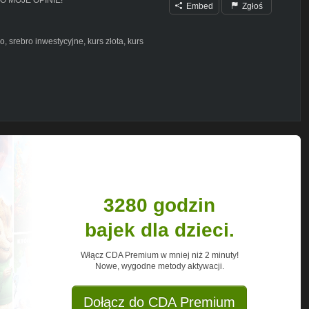
Embed
Zgłoś
, srebro inwestycyjne, kurs złota, kurs
kupować złoto,cena złota prognozy,złote
stować w złoto i srebro,jak inwestować
szec fizyczny, czy warto inwestować w
3280 godzin
bajek dla dzieci.
Włącz CDA Premium w mniej niż 2 minuty!
Nowe, wygodne metody aktywacji.
Dołącz do CDA Premium