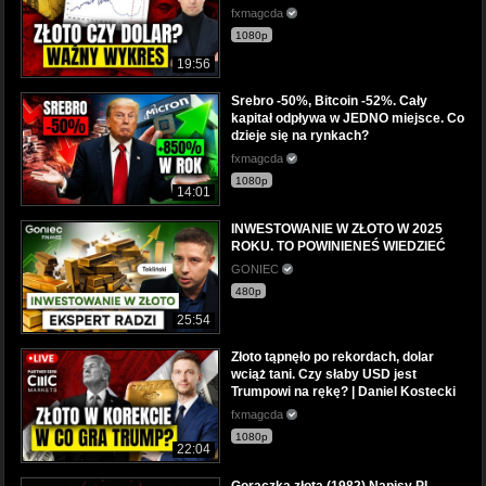
fxmagcda
1080p
19:56
Srebro -50%, Bitcoin -52%. Cały
kapitał odpływa w JEDNO miejsce. Co
dzieje się na rynkach?
fxmagcda
1080p
14:01
INWESTOWANIE W ZŁOTO W 2025
ROKU. TO POWINIENEŚ WIEDZIEĆ
GONIEC
480p
25:54
Złoto tąpnęło po rekordach, dolar
wciąż tani. Czy słaby USD jest
Trumpowi na rękę? | Daniel Kostecki
fxmagcda
1080p
22:04
Gorączka złota (1982) Napisy PL