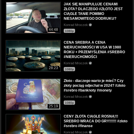
JAK SIĘ MANIPULUJE CENAMI
ZŁOTA? DLACZEGO #ZŁOTO JEST
CIĄGLE TANIE POMIMO
NIESAMOWITEGO DODRUKU?
Konrad Mroczek
44:48
1080p
CENA SREBRA A CENA
NIERUCHOMOŚCI W USA W 1980
ROKU + PRZEMYŚLENIA #SREBRO
#NIERUCHOMOŚCI
Konrad Mroczek
28:23
1080p
Złoto - dlaczego warto je mieć? Czy
złoty pociąg odjechał w 2024? #złoto
#srebro #banknoty #monety
Konrad Mroczek
1080p
25:19
CENY ZŁOTA CIĄGLE ROSNĄ!!!
SREBRO WRACA DO GRY!!!!!! #złoto
#srebro #finanse
Konrad Mroczek