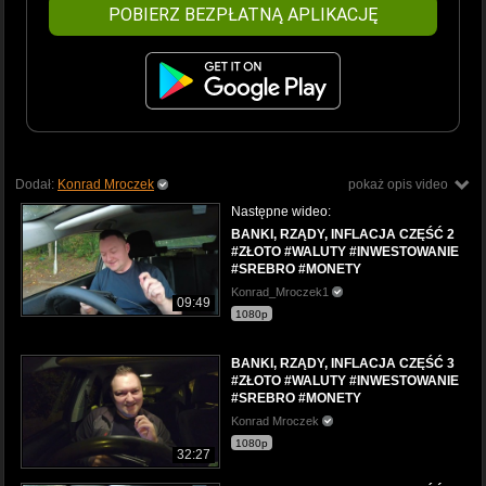
POBIERZ BEZPŁATNĄ APLIKACJĘ
Dodał:
Konrad Mroczek
pokaż opis video
Następne wideo:
BANKI, RZĄDY, INFLACJA CZĘŚĆ 2
#ZŁOTO #WALUTY #INWESTOWANIE
#SREBRO #MONETY
Konrad_Mroczek1
09:49
1080p
BANKI, RZĄDY, INFLACJA CZĘŚĆ 3
#ZŁOTO #WALUTY #INWESTOWANIE
#SREBRO #MONETY
Konrad Mroczek
1080p
32:27