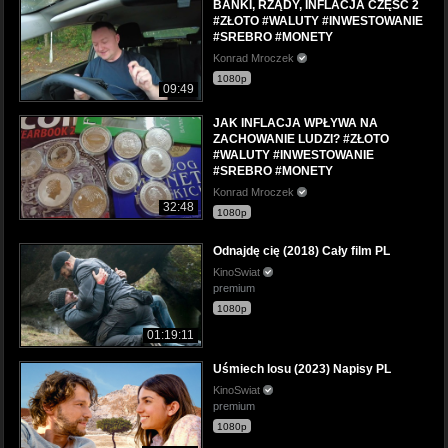
BANKI, RZĄDY, INFLACJA CZĘŚĆ 2
#ZŁOTO #WALUTY #INWESTOWANIE
#SREBRO #MONETY
Konrad Mroczek
1080p
09:49
JAK INFLACJA WPŁYWA NA
ZACHOWANIE LUDZI? #ZŁOTO
#WALUTY #INWESTOWANIE
#SREBRO #MONETY
Konrad Mroczek
32:48
1080p
Odnajdę cię (2018) Cały film PL
KinoSwiat
premium
1080p
01:19:11
Uśmiech losu (2023) Napisy PL
KinoSwiat
premium
1080p