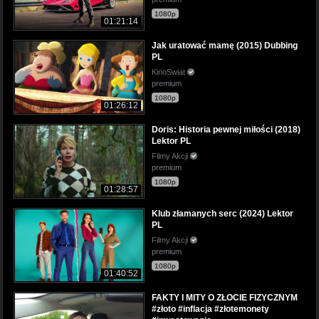
1080p
01:21:14
Jak uratować mamę (2015) Dubbing
PL
KinoSwiat
premium
1080p
01:26:12
Doris: Historia pewnej miłości (2018)
Lektor PL
Filmy Akcji
premium
1080p
01:28:57
Klub złamanych serc (2024) Lektor
PL
Filmy Akcji
premium
1080p
01:40:52
FAKTY I MITY O ZŁOCIE FIZYCZNYM
#złoto #inflacja #złotemonety