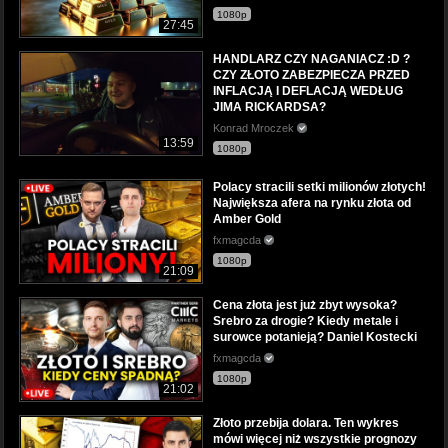
1080p
27:45
HANDLARZ CZY NAGANIACZ :D ?
CZY ZŁOTO ZABEZPIECZA PRZED
INFLACJĄ I DEFLACJĄ WEDŁUG
JIMA RICKARDSA?
Konrad Mroczek
13:59
1080p
Polacy stracili setki milionów złotych!
Największa afera na rynku złota od
Amber Gold
fxmagcda
1080p
21:09
Cena złota jest już zbyt wysoka?
Srebro za drogie? Kiedy metale i
surowce potanieją? Daniel Kostecki
fxmagcda
1080p
21:02
Złoto przebija dolara. Ten wykres
mówi więcej niż wszystkie prognozy