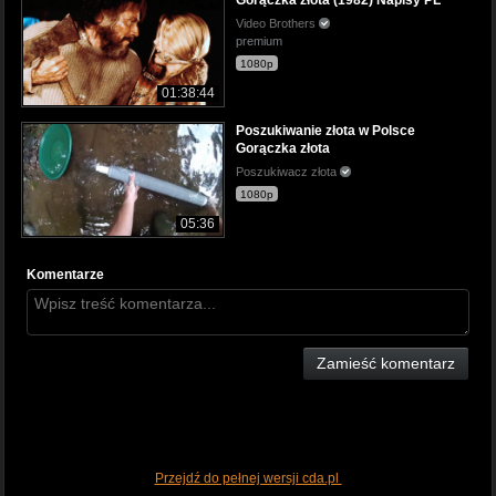
Video Brothers
premium
1080p
01:38:44
Poszukiwanie złota w Polsce
Gorączka złota
Poszukiwacz złota
1080p
05:36
Komentarze
Zamieść komentarz
Przejdź do pełnej wersji cda.pl