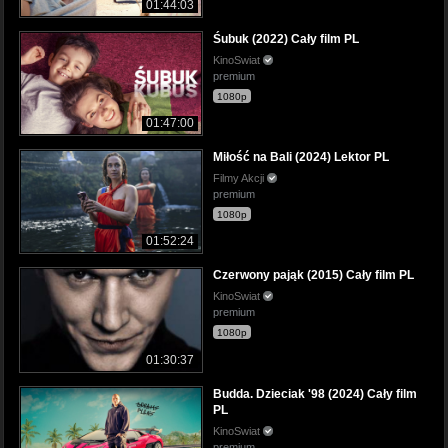
01:44:03
Śubuk (2022) Cały film PL
KinoSwiat
premium
1080p
01:47:00
Miłość na Bali (2024) Lektor PL
Filmy Akcji
premium
1080p
01:52:24
Czerwony pająk (2015) Cały film PL
KinoSwiat
premium
1080p
01:30:37
Budda. Dzieciak '98 (2024) Cały film
PL
KinoSwiat
premium