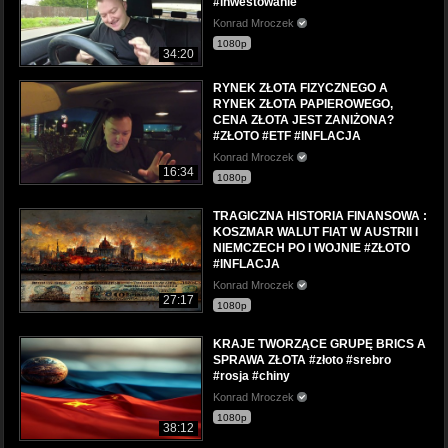
#inwestowanie
Konrad Mroczek
1080p
34:20
RYNEK ZŁOTA FIZYCZNEGO A
RYNEK ZŁOTA PAPIEROWEGO,
CENA ZŁOTA JEST ZANIŻONA?
#ZŁOTO #ETF #INFLACJA
Konrad Mroczek
16:34
1080p
TRAGICZNA HISTORIA FINANSOWA :
KOSZMAR WALUT FIAT W AUSTRII I
NIEMCZECH PO I WOJNIE #ZŁOTO
#INFLACJA
Konrad Mroczek
27:17
1080p
KRAJE TWORZĄCE GRUPĘ BRICS A
SPRAWA ZŁOTA #złoto #srebro
#rosja #chiny
Konrad Mroczek
1080p
38:12