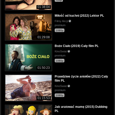
720p
01:38:04
Miłość od kuchni (2022) Lektor PL
Filmy Akcji
premium
1080p
01:29:08
Boże Ciało (2019) Cały film PL
KinoSwiat
premium
1080p
01:50:23
Prawdziwe życie aniołów (2022) Cały
film PL
KinoSwiat
premium
1080p
01:15:53
Jak uratować mamę (2015) Dubbing
PL