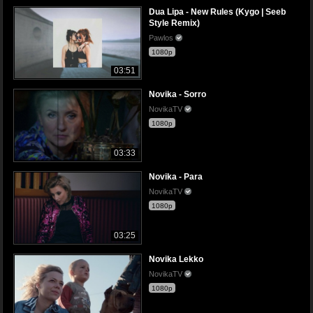
Dua Lipa - New Rules (Kygo | Seeb
Style Remix)
Pawlos
1080p
03:51
Novika - Sorro
NovikaTV
1080p
03:33
Novika - Para
NovikaTV
1080p
03:25
Novika Lekko
NovikaTV
1080p