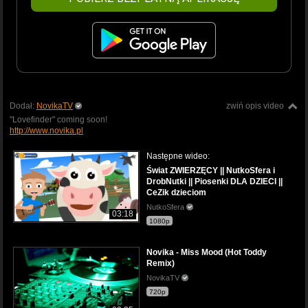
Dodał:
NovikaTV
zwiń opis video
"Lovefinder" coming soon!
http://www.novika.pl
Następne wideo:
Świat ZWIERZĘCY || NutkoSfera i
DrobNutki || Piosenki DLA DZIECI ||
CeZik dzieciom
NutkoSfera
03:18
1080p
Novika - Miss Mood (Hot Toddy
Remix)
NovikaTV
720p