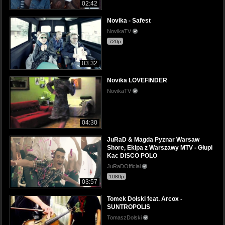
02:42
Novika - Safest
NovikaTV
720p
03:32
Novika LOVEFINDER
NovikaTV
04:30
JuRaD & Magda Pyznar Warsaw
Shore, Ekipa z Warszawy MTV - Głupi
Kac DISCO POLO
JuRaDOfficial
1080p
03:57
Tomek Dolski feat. Arcox -
SUNTROPOLIS
TomaszDolski