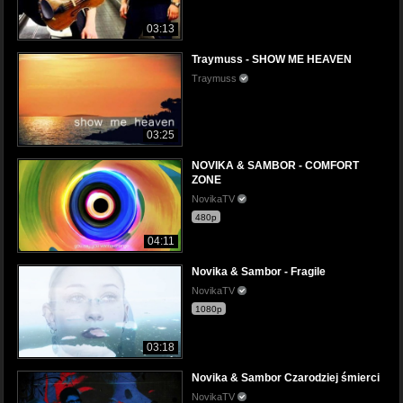
03:13
Traymuss - SHOW ME HEAVEN
Traymuss
03:25
NOVIKA & SAMBOR - COMFORT
ZONE
NovikaTV
480p
04:11
Novika & Sambor - Fragile
NovikaTV
1080p
03:18
Novika & Sambor Czarodziej śmierci
NovikaTV