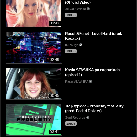
(Official Video)
JuRaDOfficial
1080p
03:43
Rough&Fenot - Level Hard (prod.
Kosaax)
IRRough
1080p
02:49
Kasia STASHKA po nagraniach
(epizod 1)
KasiaSTASHKA
00:45
Trap typieee - Problemy feat. Arty
(prod. Faded Dollars)
Soul Records
1080p
03:41