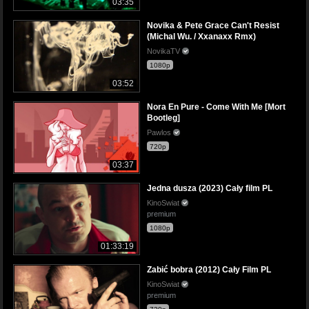
03:35
Novika & Pete Grace Can't Resist
(Michal Wu. / Xxanaxx Rmx)
NovikaTV
1080p
03:52
Nora En Pure - Come With Me [Mort
Bootleg]
Pawlos
720p
03:37
Jedna dusza (2023) Cały film PL
KinoSwiat
premium
1080p
01:33:19
Zabić bobra (2012) Cały Film PL
KinoSwiat
premium