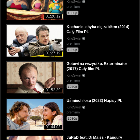
KinoSwiat
premium
1080p
01:26:12
Kochanie, chyba cię zabiłem (2014)
Cały Film PL
KinoSwiat
premium
1080p
01:27:19
Gotowi na wszystko. Exterminator
(2017) Cały film PL
KinoSwiat
premium
1080p
01:52:39
Uśmiech losu (2023) Napisy PL
KinoSwiat
premium
1080p
01:44:03
JuRaD feat. Dj Maiss - Kangury