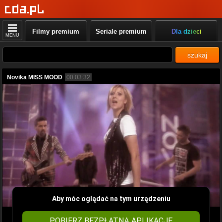
Filmy premium
Seriale premium
Dla dzieci
MENU
szukaj
Novika MISS MOOD
00:03:32
Aby móc oglądać na tym urządzeniu
POBIERZ BEZPŁATNĄ APLIKACJĘ