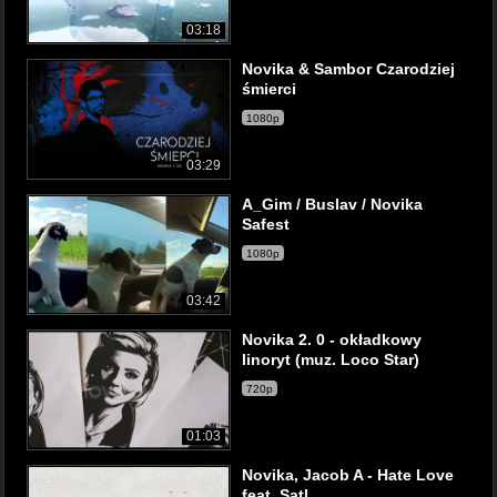
03:18
Novika & Sambor Czarodziej
śmierci
1080p
03:29
A_Gim / Buslav / Novika
Safest
1080p
03:42
Novika 2. 0 - okładkowy
linoryt (muz. Loco Star)
720p
01:03
Novika, Jacob A - Hate Love
feat. Satl