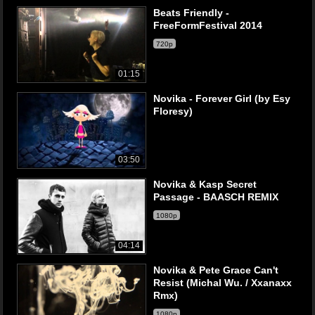
Beats Friendly -
FreeFormFestival 2014
720p
01:15
Novika - Forever Girl (by Esy
Floresy)
03:50
Novika & Kasp Secret
Passage - BAASCH REMIX
1080p
04:14
Novika & Pete Grace Can't
Resist (Michal Wu. / Xxanaxx
Rmx)
1080p