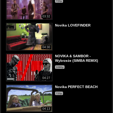
720p
03:32
Novika LOVEFINDER
04:30
NOVIKA & SAMBOR -
Wybrzeże (SIMBA REMIX)
1080p
04:27
Novika PERFECT BEACH
720p
04:13