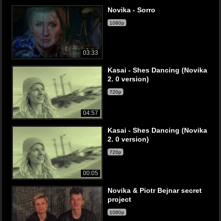
Novika - Sorro
1080p
03:33
Kasai - Shes Dancing (Novika
2. 0 version)
720p
04:57
Kasai - Shes Dancing (Novika
2. 0 version)
720p
00:05
Novika & Piotr Bejnar secret
project
1080p