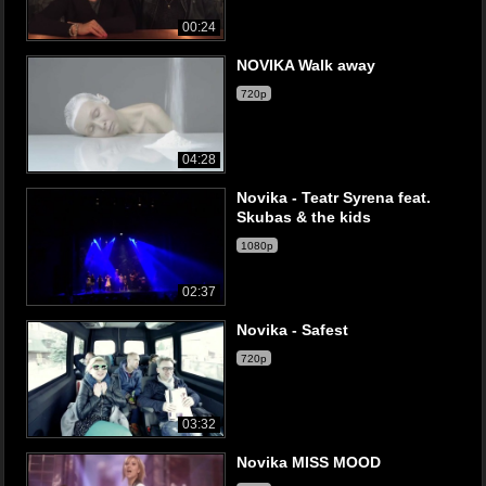
00:24
NOVIKA Walk away
720p
04:28
Novika - Teatr Syrena feat.
Skubas & the kids
1080p
02:37
Novika - Safest
720p
03:32
Novika MISS MOOD