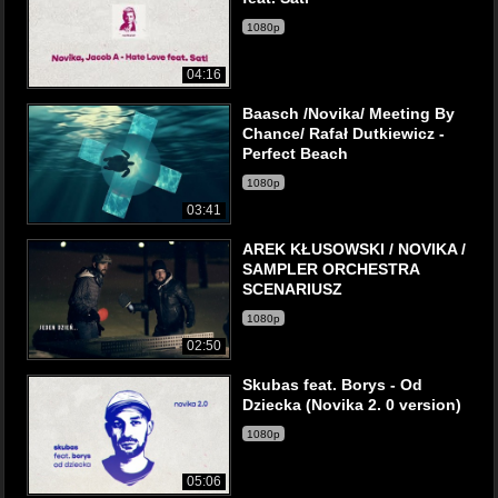
1080p
04:16
Baasch /Novika/ Meeting By
Chance/ Rafał Dutkiewicz -
Perfect Beach
1080p
03:41
AREK KŁUSOWSKI / NOVIKA /
SAMPLER ORCHESTRA
SCENARIUSZ
1080p
02:50
Skubas feat. Borys - Od
Dziecka (Novika 2. 0 version)
1080p
05:06