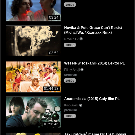
1080p
03:24
Novika & Pete Grace Can't Resist
(Michal Wu. / Xxanaxx Rmx)
NovikaTV
1080p
03:52
Wesele w Toskanii (2014) Lektor PL
Filmy Akcji
premium
1080p
01:44:13
Anatomia zła (2015) Cały film PL
KinoSwiat
premium
1080p
01:56:46
Jak uratować mamę (2015) Dubbing