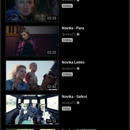
1080p
03:33
Novika - Para
NovikaTV
1080p
03:25
Novika Lekko
NovikaTV
1080p
02:42
Novika - Safest
NovikaTV
720p
03:32