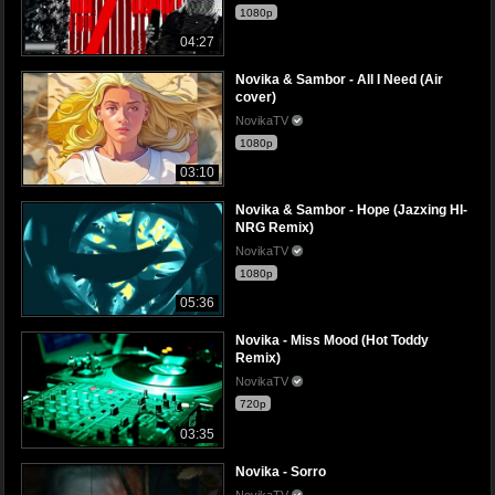
1080p
04:27
Novika & Sambor - All I Need (Air
cover)
NovikaTV
1080p
03:10
Novika & Sambor - Hope (Jazxing HI-
NRG Remix)
NovikaTV
1080p
05:36
Novika - Miss Mood (Hot Toddy
Remix)
NovikaTV
720p
03:35
Novika - Sorro
NovikaTV