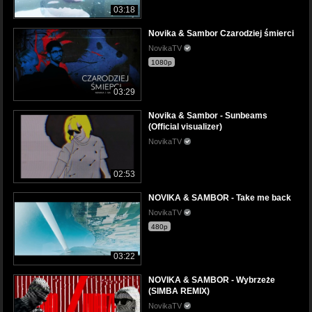
03:18
Novika & Sambor Czarodziej śmierci
NovikaTV
1080p
03:29
Novika & Sambor - Sunbeams
(Official visualizer)
NovikaTV
02:53
NOVIKA & SAMBOR - Take me back
NovikaTV
480p
03:22
NOVIKA & SAMBOR - Wybrzeże
(SIMBA REMIX)
NovikaTV