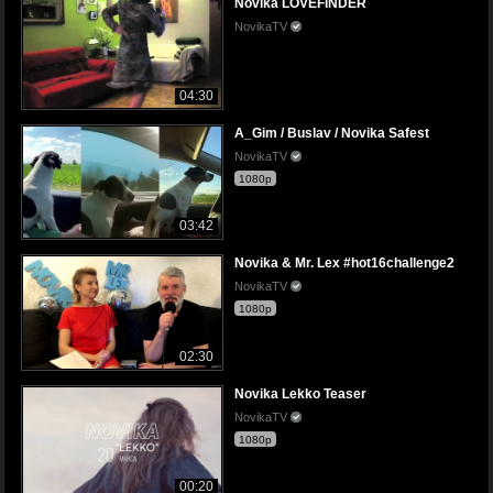
Novika LOVEFINDER
NovikaTV
04:30
A_Gim / Buslav / Novika Safest
NovikaTV
1080p
03:42
Novika & Mr. Lex #hot16challenge2
NovikaTV
1080p
02:30
Novika Lekko Teaser
NovikaTV
1080p
00:20