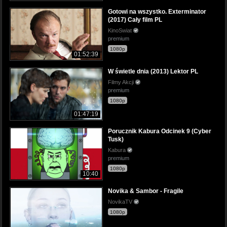
Gotowi na wszystko. Exterminator
(2017) Cały film PL
KinoSwiat
premium
1080p
01:52:39
W świetle dnia (2013) Lektor PL
Filmy Akcji
premium
1080p
01:47:19
Porucznik Kabura Odcinek 9 (Cyber
Tusk)
Kabura
premium
1080p
10:40
Novika & Sambor - Fragile
NovikaTV
1080p