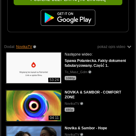
Dodał:
NovikaTV
pokaż opis video
Następne wideo:
Spawa Połaniecka. Fakty dokument
fabularyzowany. Część 1.
To_Masz_Gdm
1080p
53:24
NOVIKA & SAMBOR - COMFORT
ZONE
NovikaTV
480p
04:11
Novika & Sambor - Hope
NovikaTV