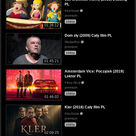
PL
KinoSwiat
premium
1080p
01:26:12
Dom zły (2009) Cały film PL
Media4fun
premium
1080p
01:45:21
Amsterdam Vice: Początek (2019)
Lektor PL
Filmy Akcji
premium
1080p
01:46:02
Kler (2018) Cały film PL
KinoSwiat
premium
1080p
02:09:25