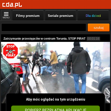
Filmy premium
Seriale premium
Dla dzieci
MENU
szukaj
Zatrzymanie przestępców w centrum Torunia. STOP PIRAT
00:01:16
Aby móc oglądać na tym urządzeniu
POBIERZ BEZPŁATNĄ APLIKACJĘ