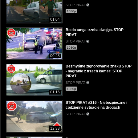
STOP PIRAT
1080p
01:04
Bo do tanga trzeba dwojga. STOP
PIRAT
STOP PIRAT
1080p
00:48
Bezmyślne zignorowanie znaku STOP
- nagranie z trzech kamer! STOP
PIRAT
STOP PIRAT
1080p
01:16
STOP PIRAT #216 - Niebezpieczne i
codzienne sytuacje na drogach
STOP PIRAT
12:33