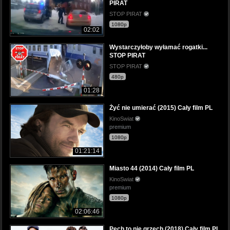
PIRAT
STOP PIRAT
1080p
02:02
Wystarczyłoby wyłamać rogatki...
STOP PIRAT
STOP PIRAT
480p
01:28
Żyć nie umierać (2015) Cały film PL
KinoSwiat
premium
1080p
01:21:14
Miasto 44 (2014) Cały film PL
KinoSwiat
premium
1080p
02:06:46
Pech to nie grzech (2018) Cały film PL