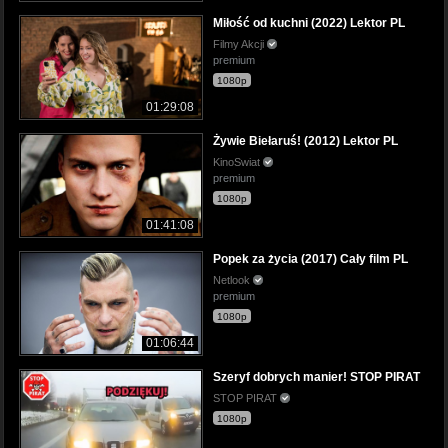
Miłość od kuchni (2022) Lektor PL
Filmy Akcji
premium
1080p
01:29:08
Żywie Biełaruś! (2012) Lektor PL
KinoSwiat
premium
1080p
01:41:08
Popek za życia (2017) Cały film PL
Netlook
premium
1080p
01:06:44
Szeryf dobrych manier! STOP PIRAT
STOP PIRAT
1080p