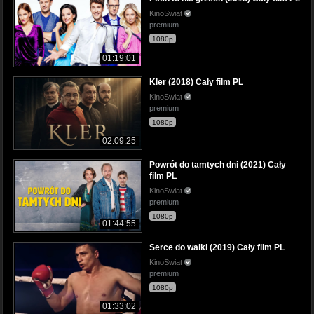
KinoSwiat
premium
1080p
01:19:01
Kler (2018) Cały film PL
KinoSwiat
premium
1080p
02:09:25
Powrót do tamtych dni (2021) Cały
film PL
KinoSwiat
premium
1080p
01:44:55
Serce do walki (2019) Cały film PL
KinoSwiat
premium
1080p
01:33:02