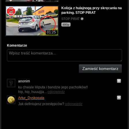
Kolizja z hulajnogą przy skręcaniu na
parking. STOP PIRAT
STOP PIRAT
480p
01:25
Komentarze
Zamieść komentarz
anonim
ku chwale liliputa i bandzie jego pachołków!!
hip, hip, huuujjja...
odpowiedz
Artur_Dyskopata
Jak definiujesz przestępców?
odpowiedz