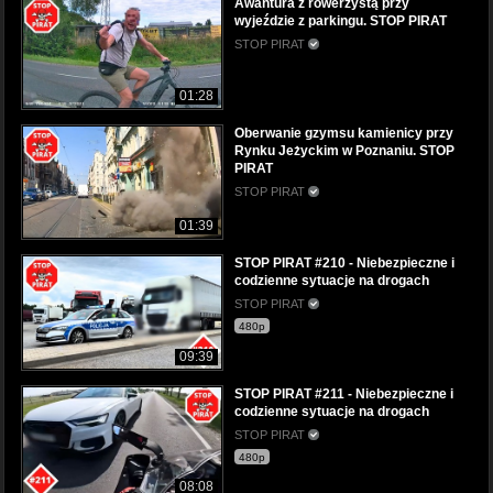
Awantura z rowerzystą przy
wyjeździe z parkingu. STOP PIRAT
STOP PIRAT
01:28
Oberwanie gzymsu kamienicy przy
Rynku Jeżyckim w Poznaniu. STOP
PIRAT
STOP PIRAT
01:39
STOP PIRAT #210 - Niebezpieczne i
codzienne sytuacje na drogach
STOP PIRAT
480p
09:39
STOP PIRAT #211 - Niebezpieczne i
codzienne sytuacje na drogach
STOP PIRAT
480p
08:08