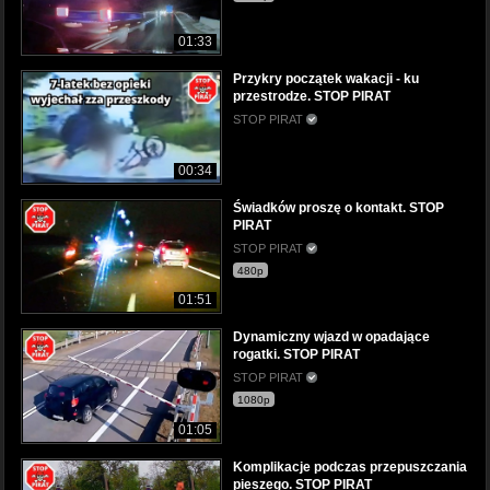
01:33
Przykry początek wakacji - ku
przestrodze. STOP PIRAT
STOP PIRAT
00:34
Świadków proszę o kontakt. STOP
PIRAT
STOP PIRAT
480p
01:51
Dynamiczny wjazd w opadające
rogatki. STOP PIRAT
STOP PIRAT
1080p
01:05
Komplikacje podczas przepuszczania
pieszego. STOP PIRAT