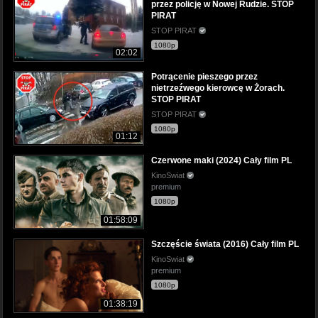
przez policję w Nowej Rudzie. STOP
PIRAT
STOP PIRAT
1080p
02:02
Potrącenie pieszego przez
nietrzeźwego kierowcę w Żorach.
STOP PIRAT
STOP PIRAT
1080p
01:12
Czerwone maki (2024) Cały film PL
KinoSwiat
premium
1080p
01:58:09
Szczęście świata (2016) Cały film PL
KinoSwiat
premium
1080p
01:38:19