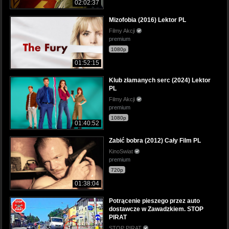
02:02:37
Mizofobia (2016) Lektor PL
Filmy Akcji
premium
1080p
01:52:15
Klub złamanych serc (2024) Lektor
PL
Filmy Akcji
premium
1080p
01:40:52
Zabić bobra (2012) Cały Film PL
KinoSwiat
premium
720p
01:38:04
Potrącenie pieszego przez auto
dostawcze w Zawadzkiem. STOP
PIRAT
STOP PIRAT