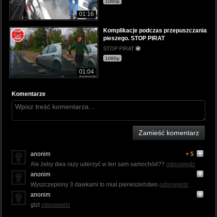
1080p
01:16
Komplikacje podczas przepuszczania
pieszego. STOP PIRAT
STOP PIRAT
1080p
01:04
Komentarze
Zamieść komentarz
anonim
+ 5
Ale żeby dwa razy uderzyć w ten sam samochód??
odpowiedz
anonim
Wyszczepiony 3 dawkami to miał pierwszeństwo
odpowiedz
anonim
gtzt
odpowiedz