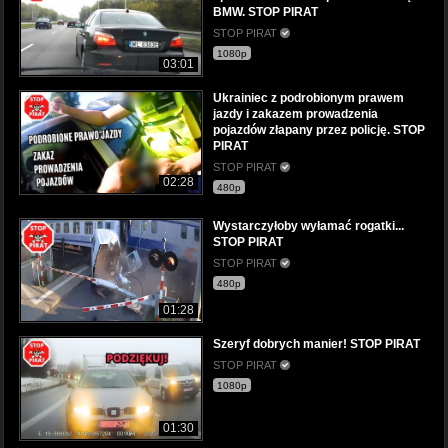
BMW. STOP PIRAT
STOP PIRAT
1080p
03:01
Ukrainiec z podrobionym prawem
jazdy i zakazem prowadzenia
pojazdów złapany przez policję. STOP
PIRAT
STOP PIRAT
02:28
480p
Wystarczyłoby wyłamać rogatki...
STOP PIRAT
STOP PIRAT
480p
01:28
Szeryf dobrych manier! STOP PIRAT
STOP PIRAT
1080p
01:30