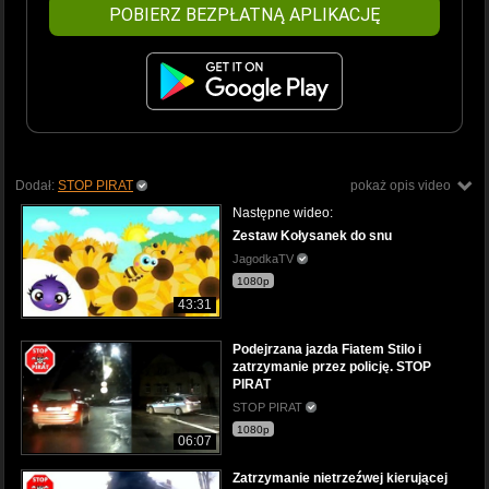
POBIERZ BEZPŁATNĄ APLIKACJĘ
Dodał:
STOP PIRAT
pokaż opis video
Następne wideo:
Zestaw Kołysanek do snu
JagodkaTV
1080p
43:31
Podejrzana jazda Fiatem Stilo i
zatrzymanie przez policję. STOP
PIRAT
STOP PIRAT
1080p
06:07
Zatrzymanie nietrzeźwej kierującej