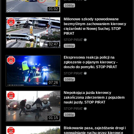
1080p
01:02
Milionowe szkody spowodowane
bezmyślnym zachowaniem kierowcy
ciężarówki w Nowej Suchej. STOP
PIRAT
STOP PIRAT
02:47
1080p
Ekspresowa reakcja policji na
zgłoszenie o pijanym kierowcy -
doszło do pomyłki. STOP PIRAT
STOP PIRAT
1080p
07:26
Niepokojąca jazda kierowcy
zakończona zderzeniem z pojazdem
nauki jazdy. STOP PIRAT
STOP PIRAT
1080p
01:15
Blokowanie pasa, zajeżdżanie drogi i
spowalnianie ruchu przez kierowcę