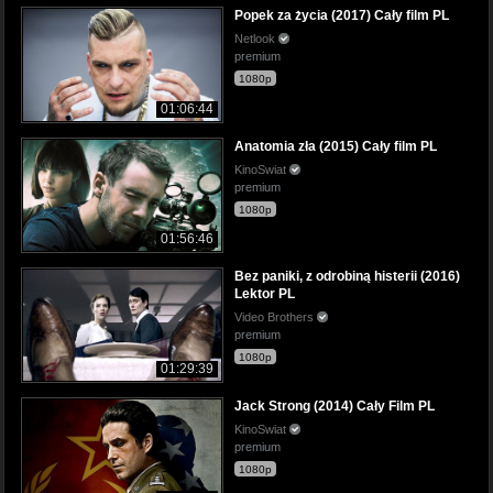
Popek za życia (2017) Cały film PL
Netlook
premium
1080p
01:06:44
Anatomia zła (2015) Cały film PL
KinoSwiat
premium
1080p
01:56:46
Bez paniki, z odrobiną histerii (2016)
Lektor PL
Video Brothers
premium
1080p
01:29:39
Jack Strong (2014) Cały Film PL
KinoSwiat
premium
1080p