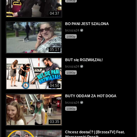
1080p
04:37
BO PANI JEST SZALONA
brzoza24
1080p
05:17
BUT się ROZWIĄZAŁ!
brzoza24
1080p
04:50
BUTY ODDAM ZA HOT DOGA
brzoza24
1080p
03:35
Chcesz dostać? | [BrzozaTV] Feat.