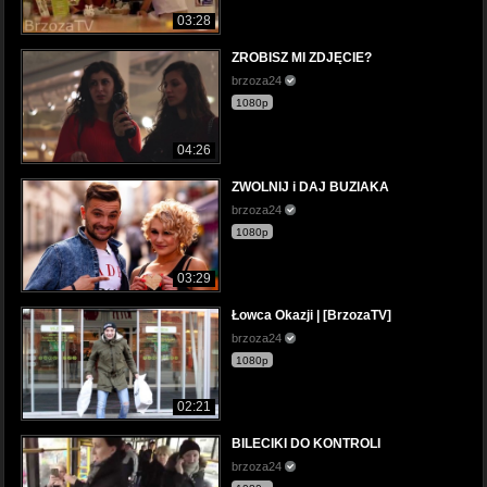
03:28
ZROBISZ MI ZDJĘCIE?
brzoza24
1080p
04:26
ZWOLNIJ i DAJ BUZIAKA
brzoza24
1080p
03:29
Łowca Okazji | [BrzozaTV]
brzoza24
1080p
02:21
BILECIKI DO KONTROLI
brzoza24