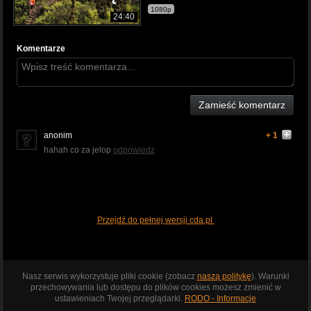
1080p
24:40
Komentarze
Zamieść komentarz
anonim
+ 1
hahah co za jelop
odpowiedz
Przejdź do pełnej wersji cda.pl
Nasz serwis wykorzystuje pliki cookie (zobacz
naszą politykę
). Warunki
przechowywania lub dostępu do plików cookies możesz zmienić w
ustawieniach Twojej przeglądarki.
RODO - Informacje