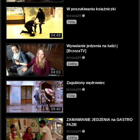
W poszukiwaniu księżniczki
brzoza24
720p
04:49
Wywalanie jedzenia na ludzi |
[BrzozaTV]
brzoza24
1080p
04:03
Zagubiony wędrowiec
brzoza24
720p
09:40
ZAMAWIANIE JEDZENIA na GASTRO
FAZIE
brzoza24
1080p