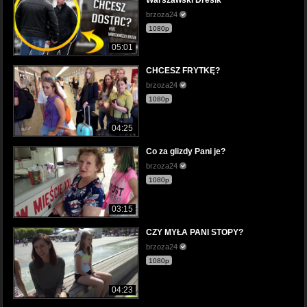
Warszawski Dresik
brzoza24
1080p
05:01
CHCESZ FRYTKĘ?
brzoza24
1080p
04:25
Co za glizdy Pani je?
brzoza24
1080p
03:15
CZY MYŁA PANI STOPY?
brzoza24
1080p
04:23