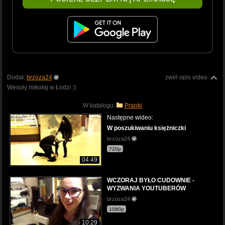
Dodał:
brzoza24
zwiń opis video
Wesoły mikołaj w Łodzi :)
W katalogu:
Pranki
Następne wideo:
W poszukiwaniu księżniczki
brzoza24
720p
04:49
WCZORAJ BYŁO CUDOWNIE -
WYZWANIA YOUTUBERÓW
brzoza24
1080p
10:29