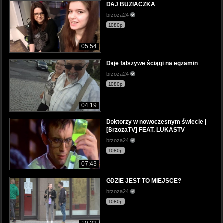
DAJ BUZIACZKA
brzoza24
1080p
05:54
Daje fałszywe ściągi na egzamin
brzoza24
1080p
04:19
Doktorzy w nowoczesnym świecie |
[BrzozaTV] FEAT. LUKASTV
brzoza24
1080p
07:43
GDZIE JEST TO MIEJSCE?
brzoza24
1080p
10:32