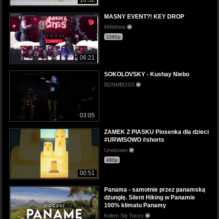
MASNY EVENT?! KEY DROP
M4ttthew
1080p
06:21
SOKOLOVSKY - Kushay Niebo
BDNMBOSS
03:05
ZAMEK Z PIASKU Piosenka dla dzieci
#URWISOWO #shorts
Urwisowo
480p
00:51
Panama - samotnie przez panamską
dżunglę. Silent Hiking w Panamie
100% klimatu Panamy
Kołem Się Toczy