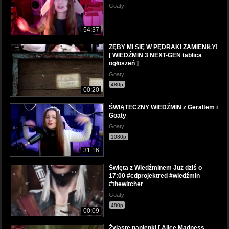
Goaty
54:37
ZĘBY MI SIĘ W PĘDRAKI ZAMIENIŁY!
[ WIEDŹMIN 3 NEXT-GEN tablica
ogłoszeń ]
Goaty
480p
00:20
ŚWIĄTECZNY WIEDŹMIN z Geraltem i
Goaty
Goaty
1080p
31:16
Święta z Wiedźminem Już dziś o
17:00 #cdprojektred #wiedźmin
#thewitcher
Goaty
480p
00:09
Żylaste panienki [ Alice Madness