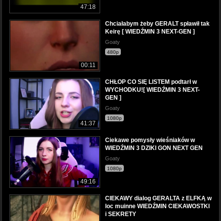
47:18
Chciałabym żeby GERALT spławił tak
Keirę [ WIEDŹMIN 3 NEXT-GEN ]
Goaty
480p
00:11
CHŁOP CO SIĘ LISTEM podtarł w
WYCHODKU![ WIEDŹMIN 3 NEXT-
GEN ]
Goaty
1080p
41:37
Ciekawe pomysły wieśniaków w
WIEDŹMIN 3 DZIKI GON NEXT GEN
Goaty
1080p
49:16
CIEKAWY dialog GERALTA z ELFKĄ w
loc muinne WIEDŹMIN CIEKAWOSTKI
i SEKRETY