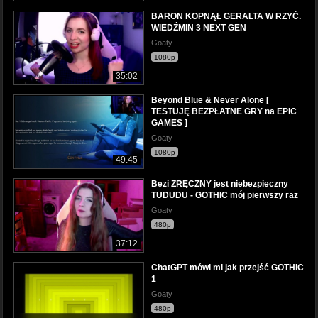
BARON KOPNĄŁ GERALTA W RZYĆ.
WIEDŹMIN 3 NEXT GEN
Goaty
1080p
35:02
Beyond Blue & Never Alone [
TESTUJĘ BEZPŁATNE GRY na EPIC
GAMES ]
Goaty
1080p
49:45
Bezi ZRĘCZNY jest niebezpieczny
TUDUDU - GOTHIC mój pierwszy raz
Goaty
480p
37:12
ChatGPT mówi mi jak przejść GOTHIC
1
Goaty
480p