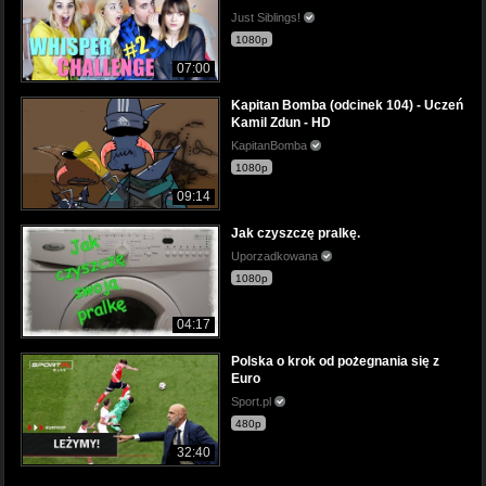
Just Siblings!
1080p
07:00
Kapitan Bomba (odcinek 104) - Uczeń
Kamil Zdun - HD
KapitanBomba
1080p
09:14
Jak czyszczę pralkę.
Uporzadkowana
1080p
04:17
Polska o krok od pożegnania się z
Euro
Sport.pl
480p
32:40