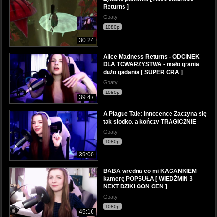
Returns ]
Goaty
1080p
30:24
Alice Madness Returns - ODCINEK
DLA TOWARZYSTWA - mało grania
dużo gadania [ SUPER GRA ]
Goaty
1080p
39:47
A Plague Tale: Innocence Zaczyna się
tak słodko, a kończy TRAGICZNIE
Goaty
1080p
39:00
BABA wredna co mi KAGANKIEM
kamerę POPSUŁA [ WIEDŹMIN 3
NEXT DZIKI GON GEN ]
Goaty
1080p
45:16