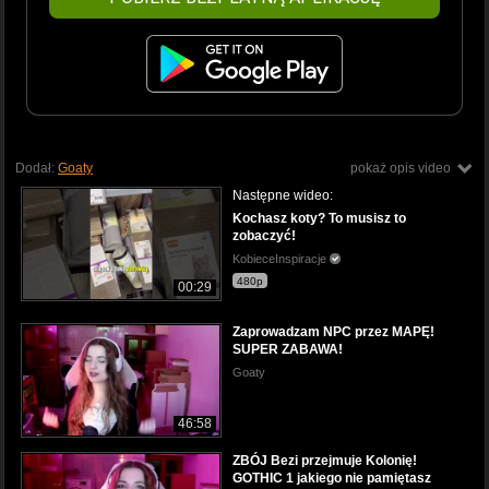
Dodał:
Goaty
pokaż opis video
Następne wideo:
Kochasz koty? To musisz to
zobaczyć!
KobieceInspiracje
480p
00:29
Zaprowadzam NPC przez MAPĘ!
SUPER ZABAWA!
Goaty
46:58
ZBÓJ Bezi przejmuje Kolonię!
GOTHIC 1 jakiego nie pamiętasz