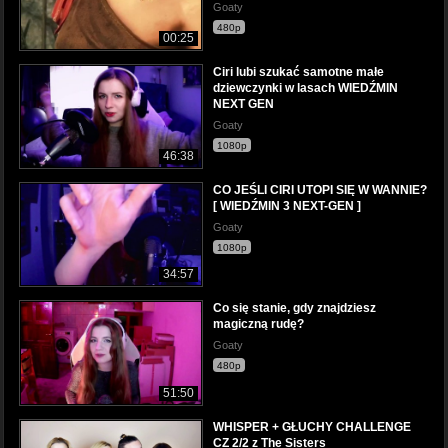
Goaty
480p
00:25
Ciri lubi szukać samotne małe
dziewczynki w lasach WIEDŹMIN
NEXT GEN
Goaty
1080p
46:38
CO JEŚLI CIRI UTOPI SIĘ W WANNIE?
[ WIEDŹMIN 3 NEXT-GEN ]
Goaty
1080p
34:57
Co się stanie, gdy znajdziesz
magiczną rudę?
Goaty
480p
51:50
WHISPER + GŁUCHY CHALLENGE
CZ 2/2 z The Sisters