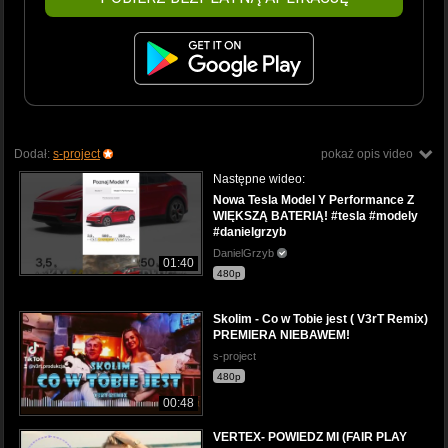
Dodał:
s-project
pokaż opis video
Następne wideo:
Nowa Tesla Model Y Performance Z
WIĘKSZĄ BATERIĄ! #tesla #modely
#danielgrzyb
DanielGrzyb
01:40
480p
Skolim - Co w Tobie jest ( V3rT Remix)
PREMIERA NIEBAWEM!
s-project
480p
00:48
VERTEX- POWIEDZ MI (FAIR PLAY