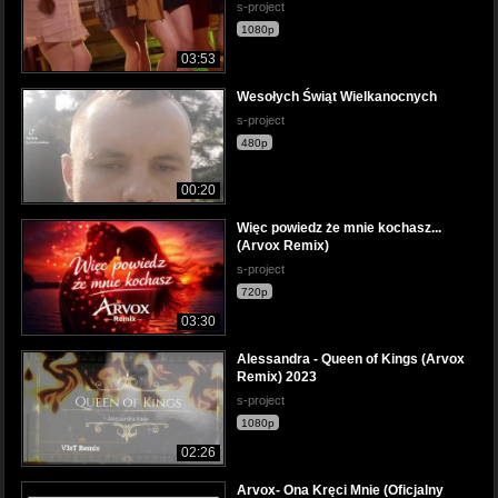
s-project
1080p
03:53
Wesołych Świąt Wielkanocnych
s-project
480p
00:20
Więc powiedz że mnie kochasz...
(Arvox Remix)
s-project
720p
03:30
Alessandra - Queen of Kings (Arvox
Remix) 2023
s-project
1080p
02:26
Arvox- Ona Kręci Mnie (Oficjalny