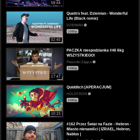
58:44
Quattro feat. Dziemian - Wonderful
Life (Black remix)
DZIEMIAN
1080p
02:45
PACZKA niespodzianka #46 6kg
WSZYSTKIEGO!
Ptaszniki Zająca
1080p
17:47
Quidditch [APERACJUM]
HOLOCRON
1080p
10:15
#162 Przez Świat na Fazie - Hebron -
Miasto nienawiści | IZRAEL, Hebron,
Nablus |