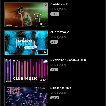
Club MIx vol5
Michal_Zyla3
1080p
30:37
club mix vol 2
Michal_Zyla3
480p
51:26
Niedzielna składanka Club
Michal_Zyla3
720p
43:12
Składanka Vixa
Michal_Zyla3
1080p