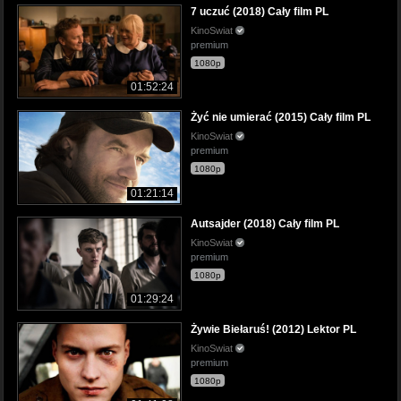
7 uczuć (2018) Cały film PL
KinoSwiat
premium
1080p
01:52:24
Żyć nie umierać (2015) Cały film PL
KinoSwiat
premium
1080p
01:21:14
Autsajder (2018) Cały film PL
KinoSwiat
premium
1080p
01:29:24
Żywie Biełaruś! (2012) Lektor PL
KinoSwiat
premium
1080p