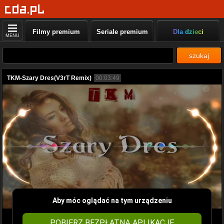
Filmy premium
Seriale premium
Dla dzieci
MENU
szukaj
TKM-Szary Dres(V3rT Remix)
00:03:49
Aby móc oglądać na tym urządzeniu
POBIERZ BEZPŁATNĄ APLIKACJĘ