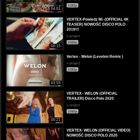
1080p
04:01
VERTEX-Powiedz Mi -(OFFICIAL 4K
TEASER) NOWOŚĆ DISCO POLO
2019!!!
s-project
1080p
00:15
Vertex - Welon (Levelon Remix )
s-project
1080p
03:55
VERTEX - WELON (OFFICIAL
TRAILER) Disco Polo 2020
s-project
1080p
00:21
VERTEX- WELON (OFFICIAL VIDEO)
NOWOŚĆ DISCO POLO 2020