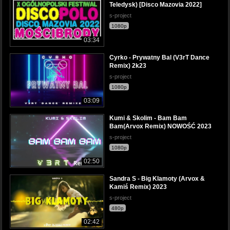
Teledysk) [Disco Mazovia 2022]
s-project
1080p
03:34
Cyrko - Prywatny Bal (V3rT Dance
Remix) 2k23
s-project
1080p
03:09
Kumi & Skolim - Bam Bam
Bam(Arvox Remix) NOWOŚĆ 2023
s-project
1080p
02:50
Sandra S - Big Klamoty (Arvox &
Kamiś Remix) 2023
s-project
480p
02:42