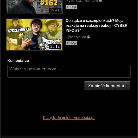
Przez Świat Na Fazie
1080p
29:41
Co sądze o szczepionkach? Moja
reakcja na reakcję reakcji - CYBER
INFO #94
Cyber Marian
1080p
15:12
Komentarze
Zamieść komentarz
Przejdź do pełnej wersji cda.pl