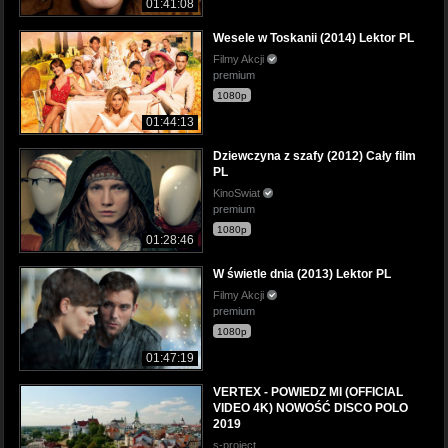
01:41:08
Wesele w Toskanii (2014) Lektor PL
Filmy Akcji
premium
1080p
01:44:13
Dziewczyna z szafy (2012) Cały film
PL
KinoSwiat
premium
1080p
01:28:46
W świetle dnia (2013) Lektor PL
Filmy Akcji
premium
1080p
01:47:19
VERTEX - POWIEDZ MI (OFFICIAL
VIDEO 4K) NOWOŚĆ DISCO POLO
2019
s-project