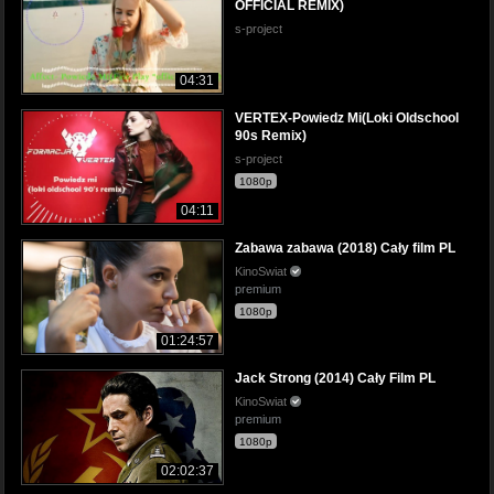
OFFICIAL REMIX)
s-project
04:31
VERTEX-Powiedz Mi(Loki Oldschool
90s Remix)
s-project
1080p
04:11
Zabawa zabawa (2018) Cały film PL
KinoSwiat
premium
1080p
01:24:57
Jack Strong (2014) Cały Film PL
KinoSwiat
premium
1080p
02:02:37