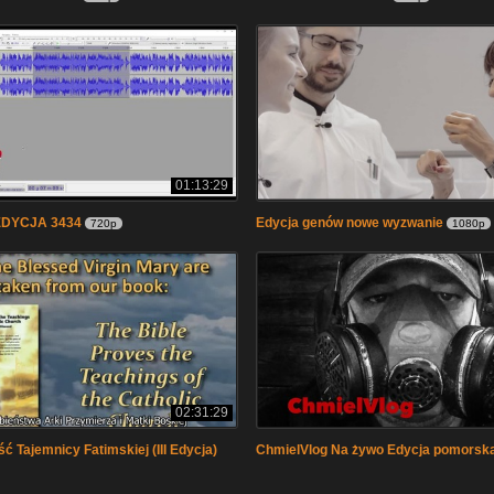
01:13:29
DYCJA 3434
Edycja genów nowe wyzwanie
720p
1080p
02:31:29
ć Tajemnicy Fatimskiej (III Edycja)
ChmielVlog Na żywo Edycja pomorsk