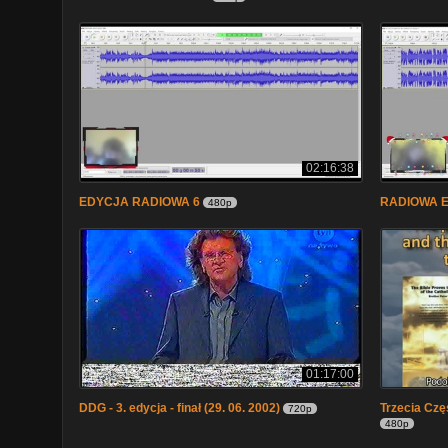
02:16:38
EDYCJA RADIOWA 6
RADIOWA E
480p
01:17:00
DDG - 3. edycja - finał (29. 06. 2002)
Trzecia Częś
720p
480p