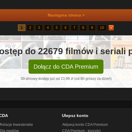
Następna strona >
1
2
3
4
5
6
7
8
9
10
ostęp do 22679 filmów i seriali
Dołącz do CDA Premium
30-dniowy dostęp już od 23,99 zł (od 80 groszy za dzień)
CDA
Ulepsz konto
Relacje Inwestorskie
Aktywuj konto CDA Premium
Dla mediów
CDA Premium - korzyści