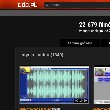
2
2
6
7
9
film
w super cenie już od 2
Strona główna
edycja
- video (1349)
02:10:39
MURZYCZNA EDYCJA
MURZYCZN
480p