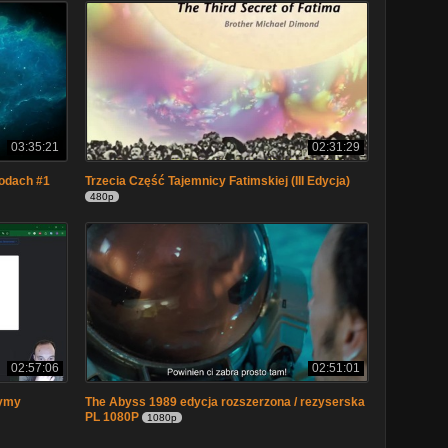
03:35:21
02:31:29
odach #1
Trzecia Część Tajemnicy Fatimskiej (III Edycja)
480p
02:57:06
02:51:01
zymy
The Abyss 1989 edycja rozszerzona / rezyserska
PL 1080P
1080p