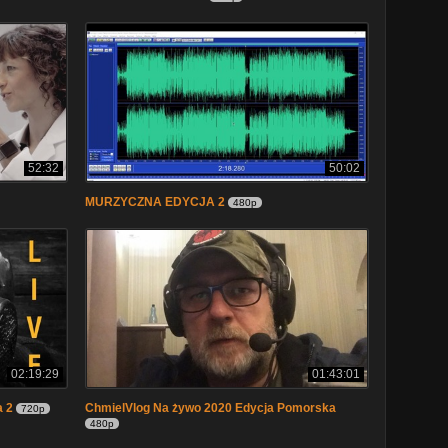
52:32
50:02
MURZYCZNA EDYCJA 2
480p
02:19:29
01:43:01
a 2
ChmielVlog Na żywo 2020 Edycja Pomorska
720p
480p