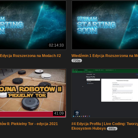
02:14:33
 Edycja Rozszerzona na Modach #2
Wiedźmin 1 Edycja Rozszerzona na M
720p
41:09
w II: Piekielny Tor - edycja 2021
#4 Edycja Profilu | Live Coding: Twor
Ekosystem Hubsys
480p