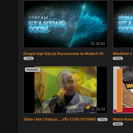
01:32:41
Dragon Age Edycja Rozszerzona na Modach #5
Wiedźmin 1
720p
720p
Nowość
01:24:33
Skiba i Idol 3 Edycja......VID-1739133738667
Wojna Robotó
720p
480p