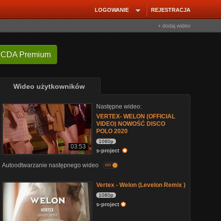
LOGOWANIE
REJESTRACJA
+ dodaj wideo
 CDA Premium
Wideo użytkowników
Następne wideo:
VERTEX- WELON (OFFICIAL
VIDEO) NOWOŚĆ DISCO
POLO 2020
1080p
03:53
s-project
Autoodtwarzanie następnego wideo
on
Vertex - Welon (Levelon Remix )
1080p
s-project