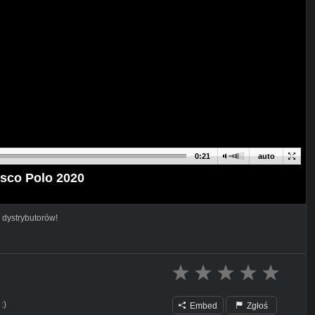
0:21
auto
sco Polo 2020
 dystrybutorów!
:)
Embed
Zgłoś