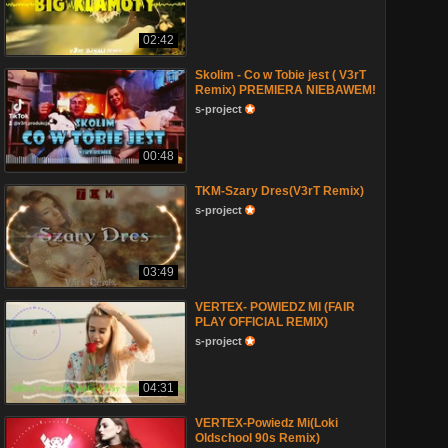
02:42
Skolim - Co w Tobie jest ( V3rT
Remix) PREMIERA NIEBAWEM!
s-project
00:48
TKM-Szary Dres(V3rT Remix)
s-project
03:49
VERTEX- POWIEDZ MI (FAIR
PLAY OFFICIAL REMIX)
s-project
04:31
VERTEX-Powiedz Mi(Loki
Oldschool 90s Remix)