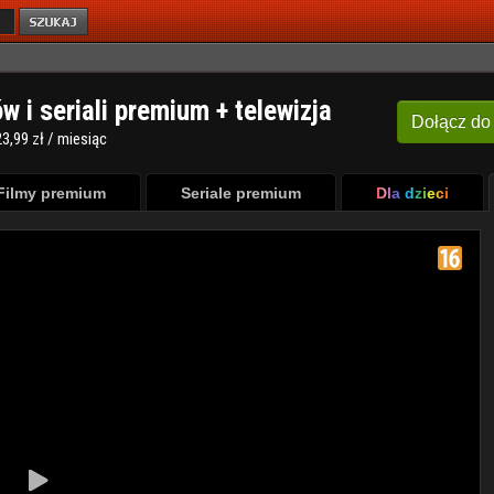
ów i seriali premium + telewizja
Dołącz
do
3,99 zł / miesiąc
Filmy premium
Seriale premium
Dla dzieci