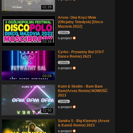
02:26
Arvox- Ona Kręci Mnie
(Oficjalny Teledysk) [Disco
Mazovia 2022]
1080p
s-project
03:34
Cyrko - Prywatny Bal (V3rT
Dance Remix) 2k23
1080p
s-project
03:09
Kumi & Skolim - Bam Bam
Bam(Arvox Remix) NOWOŚĆ
2023
1080p
s-project
02:50
Sandra S - Big Klamoty (Arvox
& Kamiś Remix) 2023
s-project