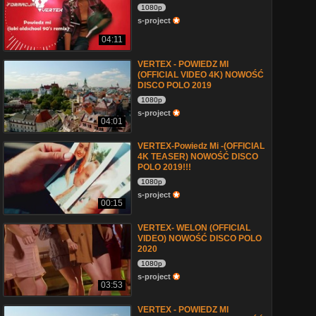
1080p
s-project
04:11
VERTEX - POWIEDZ MI
(OFFICIAL VIDEO 4K) NOWOŚĆ
DISCO POLO 2019
1080p
s-project
04:01
VERTEX-Powiedz Mi -(OFFICIAL
4K TEASER) NOWOŚĆ DISCO
POLO 2019!!!
1080p
s-project
00:15
VERTEX- WELON (OFFICIAL
VIDEO) NOWOŚĆ DISCO POLO
2020
1080p
s-project
03:53
VERTEX - POWIEDZ MI