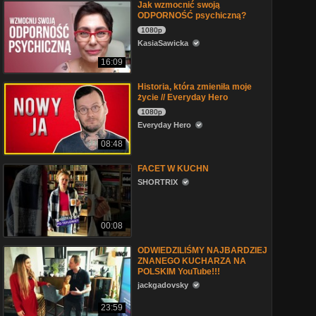
Jak wzmocnić swoją
ODPORNOŚĆ psychiczną?
1080p
KasiaSawicka
16:09
Historia, która zmieniła moje
życie // Everyday Hero
1080p
Everyday Hero
08:48
FACET W KUCHN
SHORTRIX
00:08
ODWIEDZILIŚMY NAJBARDZIEJ
ZNANEGO KUCHARZA NA
POLSKIM YouTube!!!
jackgadovsky
23:59