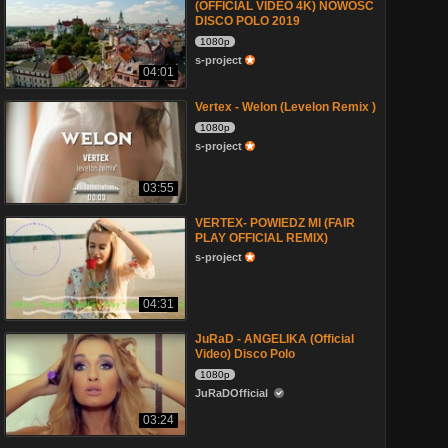
(OFFICIAL VIDEO 4K) NOWOŚĆ
DISCO POLO 2019
1080p
s-project
04:01
Vertex - Welon (Levelon Remix )
1080p
s-project
03:55
VERTEX- POWIEDZ MI (FAIR
PLAY OFFICIAL REMIX)
s-project
04:31
JuRaD - ANGELIKA (Official
Video) Disco Polo
1080p
JuRaDOfficial
03:24