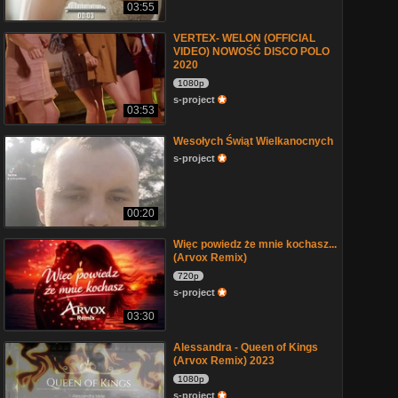
03:55
VERTEX- WELON (OFFICIAL
VIDEO) NOWOŚĆ DISCO POLO
2020
1080p
s-project
03:53
Wesołych Świąt Wielkanocnych
s-project
00:20
Więc powiedz że mnie kochasz...
(Arvox Remix)
720p
s-project
03:30
Alessandra - Queen of Kings
(Arvox Remix) 2023
1080p
s-project