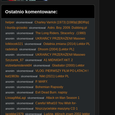
Ostatnio komentowane:
helper
Charley Varrick (1973) [1080p] [BDRip]
skomentował
[REMASTERED]
l-burda-grzasko
Astro. Boy. 2009. Dubbing.pl
skomentował
The Long Riders. Straceńcy . (1980)
anonim
skomentował
lektor
UKRAIŃCY PRZERAŻENI! Masowo
anonim
skomentował
PAKUJĄ WALIZKI i Uciekają z Polski [ NAGRANIA ]
lolklocek321
Ostatnia zmiana (2014) Lektor PL
skomentował
radeklub
Dhoom (2004) [Lektor PL]
skomentował
UKRAIŃCY PRZERAŻENI! Masowo
anonim
skomentował
PAKUJĄ WALIZKI i Uciekają z Polski [ NAGRANIA ]
Szczurek_67
A1 MIDNIGHT AKT. 2
skomentował
(CzarnyWróbel)
elzbietamisterek84
Gladiator (2000) Lektor
skomentował
FHD
VLOG: PIERWSZY FILM PO LATACH !
anonim
skomentował
kat1983to
Nikt (2021) Lektor PL
skomentował
P. MARY.
anonim
skomentował
Bohemian Rapsody
anonim
skomentował
Evil Dead Burn. napisy
anonim
skomentował
LissagiMaLagi
Attack on titan Season 1
skomentował
Odcinek 22 [Napisy PL]
Careful What10 You Wish for-
anonim
skomentował
Ostrożnie, czego11 sobie życzysz.
Niszczycielskie maszyny CD 1
anonim
skomentował
jacekbe1979
Ludzie, których znam 2002 lektor
skomentował