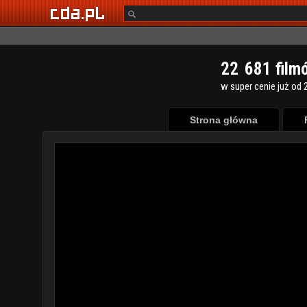
2
2
6
8
1
film
w super cenie już od 2
Strona główna