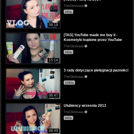
TheOleskaaa
480p
08:18
[TAG] YouTube made me buy it -
Kosmetyki kupione przez YouTube
TheOleskaaa
480p
15:14
3 rady dotyczące pielęgnacji paznokci
TheOleskaaa
1080p
06:47
Ulubiency wrzesnia 2013
TheOleskaaa
480p
08:49