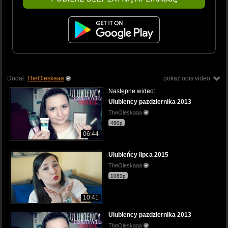
Dodał:
TheOleskaaa
pokaż opis video
Następne wideo:
Ulubiency pazdziernika 2013
TheOleskaaa
480p
06:44
Ulubieńcy lipca 2015
TheOleskaaa
1080p
10:41
Ulubiency pazdziernika 2013
TheOleskaaa