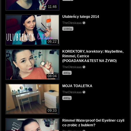
11:46
Ulubieńcy lutego 2014
TheOleskaaa
1080p
06:22
KOREKTORY, korektory: Maybelline,
Rimmel, Catrice
(POGADANKA&TEST NA ŻYWO)
TheOleskaaa
480p
08:04
MOJA TOALETKA
TheOleskaaa
480p
09:33
Rimmel Waterproof Gel Eyeliner czyli
co zrobic z bublem?