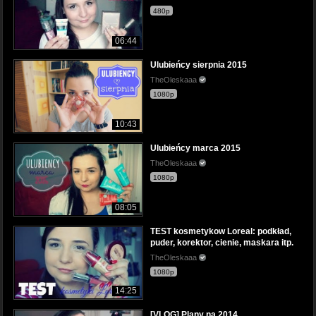
480p
06:44
Ulubieńcy sierpnia 2015
TheOleskaaa
1080p
10:43
Ulubieńcy marca 2015
TheOleskaaa
1080p
08:05
TEST kosmetykow Loreal: podkład,
puder, korektor, cienie, maskara itp.
TheOleskaaa
1080p
14:25
[VLOG] Plany na 2014