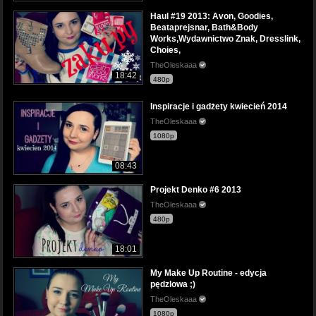
Haul #19 2013: Avon, Goodies,
Beataprejsnar, Bath&Body
Works,Wydawnictwo Znak, Dresslink,
Choies,
TheOleskaaa
18:42
480p
Inspiracje i gadżety kwiecień 2014
TheOleskaaa
1080p
08:43
Projekt Denko #6 2013
TheOleskaaa
480p
18:01
My Make Up Routine - edycja
pędzlowa ;)
TheOleskaaa
1080p