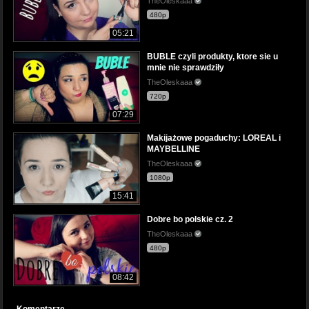
TheOleskaaa
480p
05:21
BUBLE czyli produkty, ktore sie u
mnie nie sprawdziły
TheOleskaaa
720p
07:29
Makijażowe pogaduchy: LOREAL i
MAYBELLINE
TheOleskaaa
1080p
15:41
Dobre bo polskie cz. 2
TheOleskaaa
480p
08:42