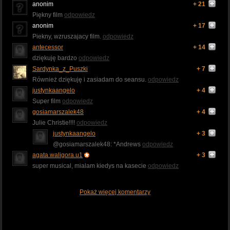
anonim
+ 21
Piękny film
odpowiedz
anonim
+ 17
Piekny, wzruszajacy film.
odpowiedz
antecessor
+ 14
dziękuję bardzo
odpowiedz
Sardynka_z_Puszki
+ 7
Również dziękuję i zasiadam do seansu.
odpowiedz
justynkaangelo
+ 4
Super film
odpowiedz
gosiamarszalek48
+ 4
Julie Christie!!!!
odpowiedz
justynkaangelo
+ 3
@gosiamarszalek48: *Andrews
odpowiedz
agata.waligora.u1
+ 3
super musical, mialam kiedys na kasecie
odpowiedz
Pokaż więcej komentarzy