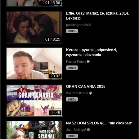
01:45:56
Effie. Gray. Mariaż. ze. sztuką. 2014.
Lektor.pl
paulinagorni2007
1080p
01:48:25
Ketoza - pytania, odpowiedzi,
wyznania i doznania
Karma Keton
1080p
20:02
GRAN CANARIA 2015
Wiktoria Ilczuk
1080p
04:49
NASZ DOM SPŁONĄŁ... *nie clickbait*
Just Siblings!
1080p