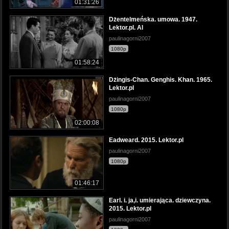
01:31:26
Dżentelmeńska. umowa. 1947.
Lektor.pl. AI
paulinagorni2007
1080p
01:58:24
Dżingis-Chan. Genghis. Khan. 1965.
Lektor.pl
paulinagorni2007
1080p
02:00:08
Eadweard. 2015. Lektor.pl
paulinagorni2007
1080p
01:46:17
Earl. i. ja,i. umierająca. dziewczyna.
2015. Lektor.pl
paulinagorni2007