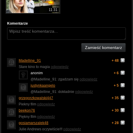
11:31
Komentarze
Zamieść komentarz
Madelline_91
+ 48
Stare kino to magia
odpowiedz
anonim
+ 6
@Madelline_91: zgadzam się
odpowiedz
justynkaangelo
+ 5
@Madelline_91: dokładnie
odpowiedz
grzegorzkowalski447
+ 35
Piekny film
odpowiedz
beekon76
+ 30
Piękny film
odpowiedz
gosiamarszalek48
+ 28
Julie Andrews oczywiście!!!
odpowiedz