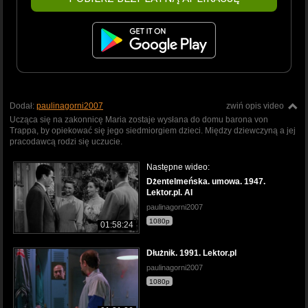
Dodał:
paulinagorni2007
zwiń opis video
Ucząca się na zakonnicę Maria zostaje wysłana do domu barona von
Trappa, by opiekować się jego siedmiorgiem dzieci. Między dziewczyną a jej
pracodawcą rodzi się uczucie.
Następne wideo:
Dżentelmeńska. umowa. 1947.
Lektor.pl. AI
paulinagorni2007
1080p
01:58:24
Dłużnik. 1991. Lektor.pl
paulinagorni2007
1080p