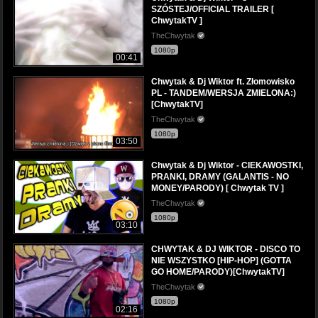
SZÓSTEJ/OFFICIAL TRAILER [
ChwytakTV ]
TheChwytak
1080p
00:41
Chwytak & Dj Wiktor ft. Złomowisko
PL - TANDEM/WERSJA ZMIELONA:)
[ChwytakTV]
TheChwytak
1080p
03:50
Chwytak & Dj Wiktor - CIEKAWOSTKI,
PRANKI, DRAMY (GALANTIS - NO
MONEY/PARODY) [ Chwytak TV ]
TheChwytak
1080p
03:10
CHWYTAK & DJ WIKTOR - DISCO TO
NIE WSZYSTKO [HIP-HOP] (GOTTA
GO HOME/PARODY)[ChwytakTV]
TheChwytak
1080p
02:16