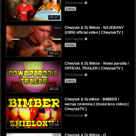
TheChwytak
1080p
05:07
Chwytak & Dj Wiktor - NAJEBANY
(UBN) official video [ ChwytakTV ]
TheChwytak
1080p
04:21
Chwytak & Dj Wiktor - Nowa parodia /
OFFICIAL TRAILER [ ChwytakTV ]
TheChwytak
1080p
00:31
Chwytak & Dj wiktor - BIMBER /
wersja zmielona:) (musicless video) [
ChwytakTV ]
TheChwytak
03:34
Chwytak & Dj Wiktor - O