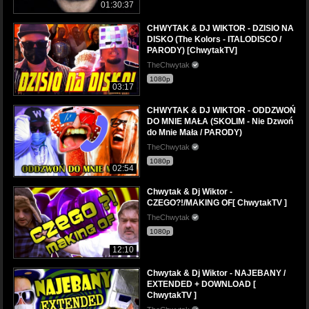
01:30:37
CHWYTAK & DJ WIKTOR - DZISIO NA
DISKO (The Kolors - ITALODISCO /
PARODY) [ChwytakTV]
TheChwytak
1080p
03:17
CHWYTAK & DJ WIKTOR - ODDZWOŃ
DO MNIE MAŁA (SKOLIM - Nie Dzwoń
do Mnie Mała / PARODY)
TheChwytak
1080p
02:54
Chwytak & Dj Wiktor -
CZEGO?!/MAKING OF[ ChwytakTV ]
TheChwytak
1080p
12:10
Chwytak & Dj Wiktor - NAJEBANY /
EXTENDED + DOWNLOAD [
ChwytakTV ]