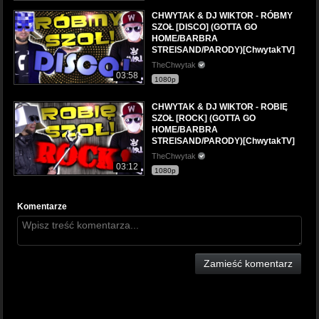
CHWYTAK & DJ WIKTOR - RÓBMY
SZOŁ [DISCO] (GOTTA GO
HOME/BARBRA
STREISAND/PARODY)[ChwytakTV]
TheChwytak
03:58
1080p
CHWYTAK & DJ WIKTOR - ROBIĘ
SZOŁ [ROCK] (GOTTA GO
HOME/BARBRA
STREISAND/PARODY)[ChwytakTV]
TheChwytak
03:12
1080p
Komentarze
Zamieść komentarz