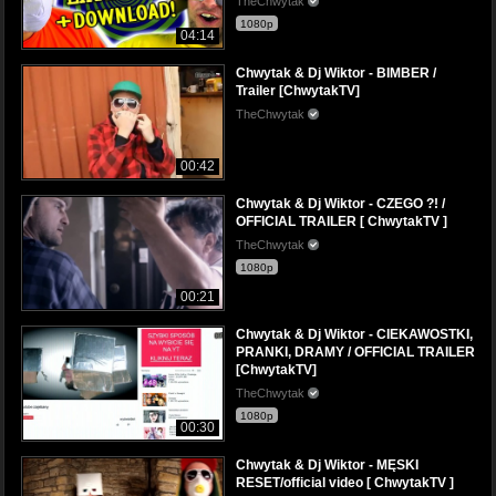
TheChwytak
1080p
04:14
Chwytak & Dj Wiktor - BIMBER /
Trailer [ChwytakTV]
TheChwytak
00:42
Chwytak & Dj Wiktor - CZEGO ?! /
OFFICIAL TRAILER [ ChwytakTV ]
TheChwytak
1080p
00:21
Chwytak & Dj Wiktor - CIEKAWOSTKI,
PRANKI, DRAMY / OFFICIAL TRAILER
[ChwytakTV]
TheChwytak
1080p
00:30
Chwytak & Dj Wiktor - MĘSKI
RESET/official video [ ChwytakTV ]