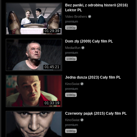
Bez paniki, z odrobiną histerii (2016)
Lektor PL
Video Brothers
premium
1080p
01:29:39
Dom zły (2009) Cały film PL
Media4fun
premium
1080p
01:45:21
Jedna dusza (2023) Cały film PL
KinoSwiat
premium
1080p
01:33:19
Czerwony pająk (2015) Cały film PL
KinoSwiat
premium
1080p