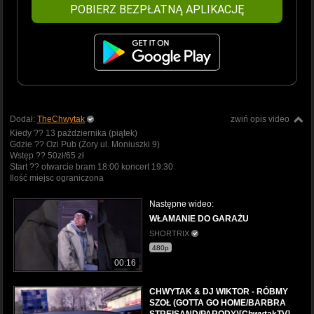
POBIERZ BEZPŁATNĄ APLIKACJĘ
Dodał:
TheChwytak
zwiń opis video
Kiedy ?? 13 października (piątek)
Gdzie ?? Ozi Pub (Żory ul. Moniuszki 9)
Wstęp ?? 50zł/65 zł
Start ?? otwarcie bram 18:00 koncert 19:30
Ilość miejsc ograniczona
Następne wideo:
WŁAMANIE DO GARAŻU
SHORTRIX
480p
00:16
CHWYTAK & DJ WIKTOR - RÓBMY
SZOŁ (GOTTA GO HOME/BARBRA
STREISAND/PARODY)[ChwytakTV]