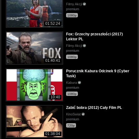
Filmy Akcji
premium
1080p
01:52:24
Fox: Grzechy przeszłości (2017)
Lektor PL
Filmy Akcji
premium
1080p
01:40:41
Porucznik Kabura Odcinek 9 (Cyber
Tusk)
Kabura
premium
1080p
10:40
Zabić bobra (2012) Cały Film PL
KinoSwiat
premium
720p
01:38:04