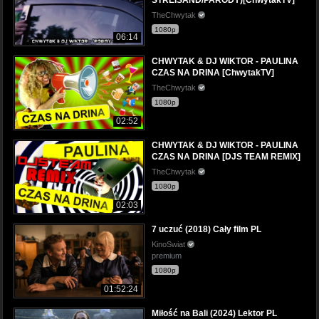
TheChwytak
1080p
06:14
CHWYTAK & DJ WIKTOR - PAULINA
CZAS NA DRINA [ChwytakTV]
TheChwytak
1080p
02:52
CHWYTAK & DJ WIKTOR - PAULINA
CZAS NA DRINA [DJS TEAM REMIX]
TheChwytak
1080p
02:03
7 uczuć (2018) Cały film PL
KinoSwiat
premium
1080p
01:52:24
Miłość na Bali (2024) Lektor PL