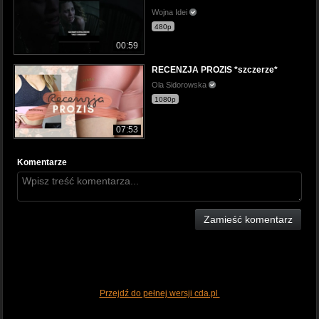
Wojna Idei
480p
00:59
RECENZJA PROZIS *szczerze*
Ola Sidorowska
1080p
07:53
Komentarze
Zamieść komentarz
Przejdź do pełnej wersji cda.pl