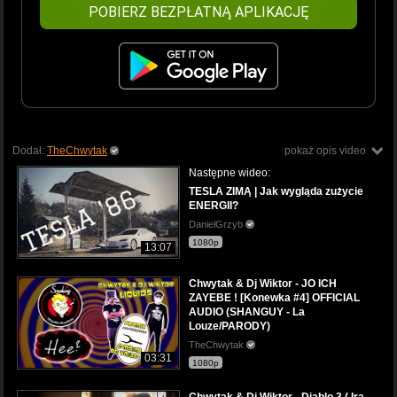
POBIERZ BEZPŁATNĄ APLIKACJĘ
Dodał:
TheChwytak
pokaż opis video
Następne wideo:
TESLA ZIMĄ | Jak wygląda zużycie
ENERGII?
DanielGrzyb
1080p
13:07
Chwytak & Dj Wiktor - JO ICH
ZAYEBE ! [Konewka #4] OFFICIAL
AUDIO (SHANGUY - La
Louze/PARODY)
TheChwytak
03:31
1080p
Chwytak & Dj Wiktor - Diablo 3 ( Ira -