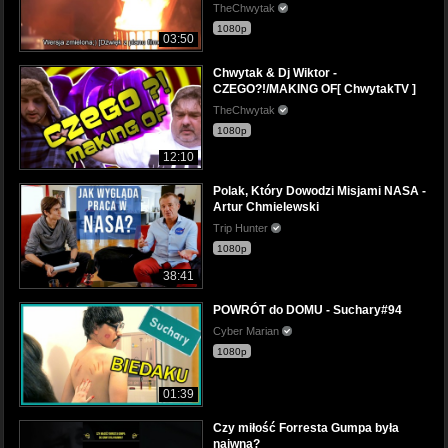
TheChwytak
1080p
03:50
Chwytak & Dj Wiktor -
CZEGO?!/MAKING OF[ ChwytakTV ]
TheChwytak
1080p
12:10
Polak, Który Dowodzi Misjami NASA -
Artur Chmielewski
Trip Hunter
1080p
38:41
POWRÓT do DOMU - Suchary#94
Cyber Marian
1080p
01:39
Czy miłość Forresta Gumpa była
naiwna?