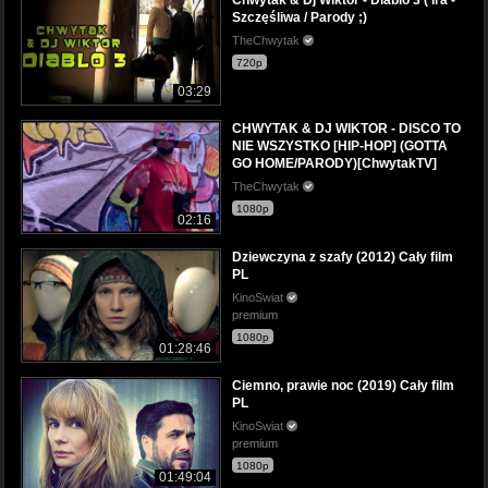
Szczęśliwa / Parody ;)
TheChwytak
720p
03:29
CHWYTAK & DJ WIKTOR - DISCO TO
NIE WSZYSTKO [HIP-HOP] (GOTTA
GO HOME/PARODY)[ChwytakTV]
TheChwytak
1080p
02:16
Dziewczyna z szafy (2012) Cały film
PL
KinoSwiat
premium
1080p
01:28:46
Ciemno, prawie noc (2019) Cały film
PL
KinoSwiat
premium
1080p
01:49:04