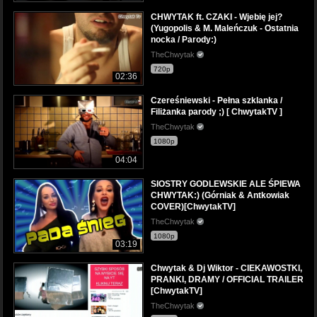
CHWYTAK ft. CZAKI - Wjebię jej?
(Yugopolis & M. Maleńczuk - Ostatnia
nocka / Parody:)
TheChwytak
720p
02:36
Czereśniewski - Pełna szklanka /
Filiżanka parody ;) [ ChwytakTV ]
TheChwytak
1080p
04:04
SIOSTRY GODLEWSKIE ALE ŚPIEWA
CHWYTAK:) (Górniak & Antkowiak
COVER)[ChwytakTV]
TheChwytak
1080p
03:19
Chwytak & Dj Wiktor - CIEKAWOSTKI,
PRANKI, DRAMY / OFFICIAL TRAILER
[ChwytakTV]
TheChwytak