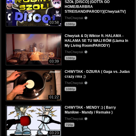
SZOŁ [DISCO] (GOTTA GO
HOME/BARBRA
STREISAND/PARODY)[ChwytakTV]
TheChwytak
03:58
1080p
Chwytak & Dj Wiktor ft. HALAMA -
HALAMA SE TU WALI RÓM (Llama In
My Living Room/PARODY)
TheChwytak
1080p
03:39
CHWYTAK - DZIURA ( Gaga vs. Judas
crazy rmx ;)
TheChwytak
1080p
01:22
CHWYTAK - MENDY :) ( Barry
Manilow - Mandy / Remake )
TheChwytak
720p
03:23