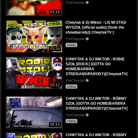
TheChwytak
03:16
Chwytak & Dj Wiktor - LIS MI STĄD
WYSZOŁ [official audio] (Stole the
show/parody)[ ChwytakTV ]
TheChwytak
1080p
03:24
CHWYTAK & DJ WIKTOR - ROBIĘ
SZOŁ [ROCK] (GOTTA GO
HOME/BARBRA
STREISAND/PARODY)[ChwytakTV]
TheChwytak
03:12
1080p
CHWYTAK & DJ WIKTOR - RÓBMY
SZOŁ (GOTTA GO HOME/BARBRA
STREISAND/PARODY)[ChwytakTV]
TheChwytak
1080p
06:14
CHWYTAK & DJ WIKTOR - RÓBMY