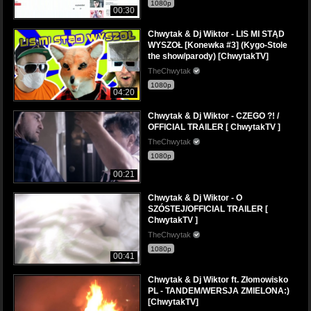
1080p
00:30
Chwytak & Dj Wiktor - LIS MI STĄD
WYSZOŁ [Konewka #3] (Kygo-Stole
the show/parody) [ChwytakTV]
TheChwytak
1080p
04:20
Chwytak & Dj Wiktor - CZEGO ?! /
OFFICIAL TRAILER [ ChwytakTV ]
TheChwytak
1080p
00:21
Chwytak & Dj Wiktor - O
SZÓSTEJ/OFFICIAL TRAILER [
ChwytakTV ]
TheChwytak
1080p
00:41
Chwytak & Dj Wiktor ft. Złomowisko
PL - TANDEM/WERSJA ZMIELONA:)
[ChwytakTV]