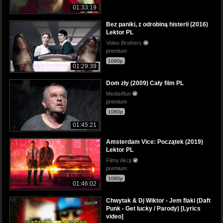
01:33:19
Bez paniki, z odrobiną histerii (2016)
Lektor PL
Video Brothers
premium
1080p
01:29:39
Dom zły (2009) Cały film PL
Media4fun
premium
1080p
01:45:21
Amsterdam Vice: Początek (2019)
Lektor PL
Filmy Akcji
premium
1080p
01:46:02
Chwytak & Dj Wiktor - Jem flaki (Daft
Punk - Get lucky / Parody) [Lyrics
video]