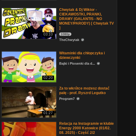
Chwytak & Dj Wiktor -
CIEKAWOSTKI, PRANKI,
DRAMY (GALANTIS - NO
MONEY/PARODY) [ Chwytak TV
]
03:10
1080p
TheChwytak
Witaminki dla chłopczyka i
dziewczynki
Bajki i Piosenki dla d...
02:20
Za to wkrótce możesz dostać
pałę - prof. Ryszrd Legutko
Program7
01:27
Relacja na Instagramie w klubie
Energy 2000 Katowice (01/02.
08. 2025) - Część 2/2