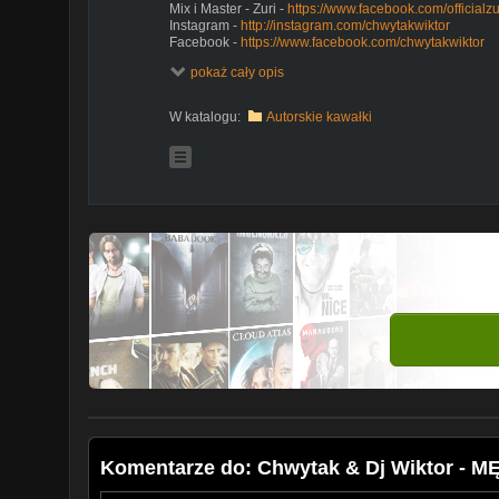
Mix i Master - Zuri -
https://www.facebook.com/officialzu
Instagram -
http://instagram.com/chwytakwiktor
Facebook -
https://www.facebook.com/chwytakwiktor
KASKADA -
https://www.facebook.com/Kaskada-39069
pokaż cały opis
Na początku w tle -
https://www.youtube.com/watch?
https://www.youtube.com/watch?v=esF4aUD0KBs
W katalogu:
Autorskie kawałki
https://www.youtube.com/watch?v=ausxl7vERmc
https://www.youtube.com/watch?v=r0KaNu5JpPA
https://www.youtube.com/watch?v=N3oriDsz_7g
https://www.youtube.com/watch?v=r0KaNu5JpPA
https://www.youtube.com/watch?v=_LwLOKYS6hA
https://www.youtube.com/watch?v=XC--D8BAas4
https://www.youtube.com/watch?v=6lzkEkeadmk
https://www.youtube.com/watch?v=JluteDCfjVM
https://www.youtube.com/watch?v=DFLoY7y9GhA
https://www.youtube.com/watch?v=E5a29qTBEYg
https://www.youtube.com/watch?v=E5a29qTBEYg
https://www.youtube.com/watch?v=68ThZtFcBT8
https://www.youtube.com/watch?v=6Dky19pMqoU
https://www.youtube.com/watch?v=28Cn-1hmOZQ
Komentarze do: Chwytak & Dj Wiktor - MĘ