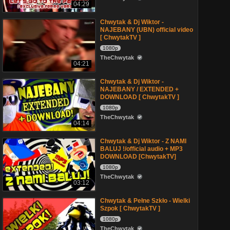
04:29
Chwytak & Dj Wiktor -
NAJEBANY (UBN) official video
[ ChwytakTV ]
1080p
TheChwytak
04:21
Chwytak & Dj Wiktor -
NAJEBANY / EXTENDED +
DOWNLOAD [ ChwytakTV ]
1080p
TheChwytak
04:14
Chwytak & Dj Wiktor - Z NAMI
BALUJ !/official audio + MP3
DOWNLOAD [ChwytakTV]
1080p
TheChwytak
03:12
Chwytak & Pełne Szkło - Wielki
Szpok [ ChwytakTV ]
1080p
TheChwytak