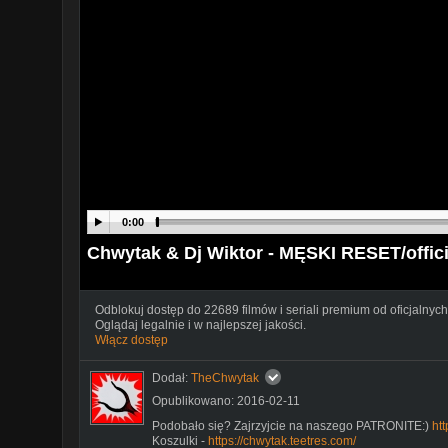
0:00
Chwytak & Dj Wiktor - MĘSKI RESET/offici
Odblokuj dostęp do 22689 filmów i seriali premium od oficjalnych
Oglądaj legalnie i w najlepszej jakości.
Włącz dostęp
Dodał:
TheChwytak
Opublikowano: 2016-02-11
Podobało się? Zajrzyjcie na naszego PATRONITE:)
htt
Koszulki -
https://chwytak.teetres.com/