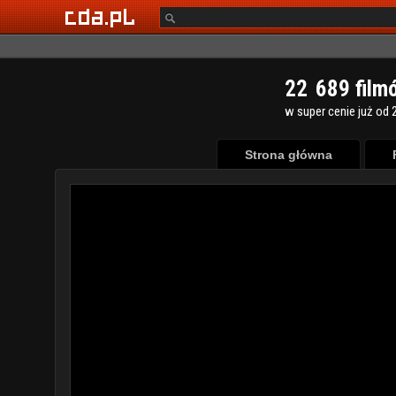
2
2
6
8
9
film
w super cenie już od 2
Strona główna