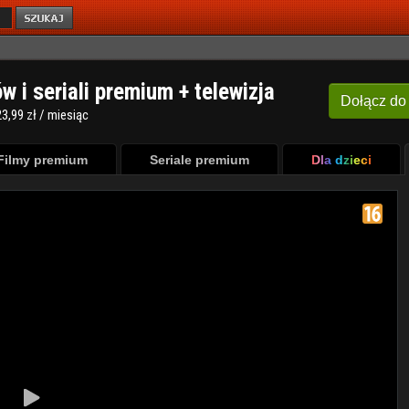
ów i seriali premium + telewizja
Dołącz
do
3,99 zł / miesiąc
Filmy premium
Seriale premium
Dla dzieci