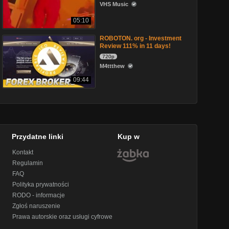
VHS Music
05:10
ROBOTON. org - Investment
Review 111% in 11 days!
720p
M4ttthew
09:44
Przydatne linki
Kup w
Kontakt
Regulamin
FAQ
Polityka prywatności
RODO - informacje
Zgłoś naruszenie
Prawa autorskie oraz usługi cyfrowe