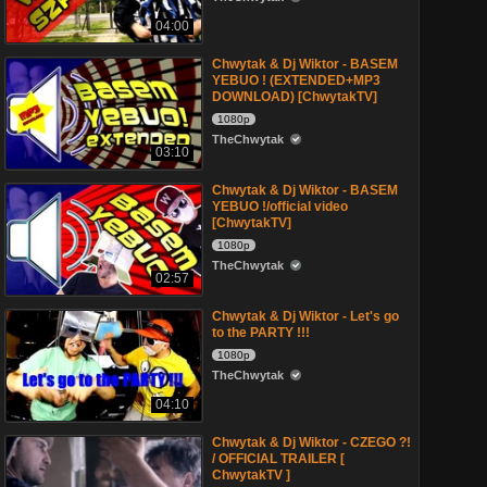
04:00
Chwytak & Dj Wiktor - BASEM
YEBUO ! (EXTENDED+MP3
DOWNLOAD) [ChwytakTV]
1080p
TheChwytak
03:10
Chwytak & Dj Wiktor - BASEM
YEBUO !/official video
[ChwytakTV]
1080p
TheChwytak
02:57
Chwytak & Dj Wiktor - Let's go
to the PARTY !!!
1080p
TheChwytak
04:10
Chwytak & Dj Wiktor - CZEGO ?!
/ OFFICIAL TRAILER [
ChwytakTV ]