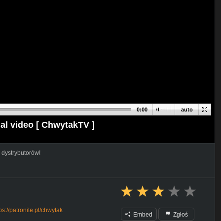
0:00
auto
al video [ ChwytakTV ]
 dystrybutorów!
ps://patronite.pl/chwytak
Embed
Zgłoś