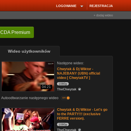
LOGOWANIE
REJESTRACJA
+ dodaj wideo
 CDA Premium
Wideo użytkowników
Następne wideo:
Chwytak & Dj Wiktor -
NAJEBANY (UBN) official
video [ ChwytakTV ]
1080p
04:21
TheChwytak
Autoodtwarzanie następnego wideo
on
Chwytak & Dj Wiktor - Let's go
to the PARTY!!! (exclusive
FERRE version).
1080p
TheChwytak