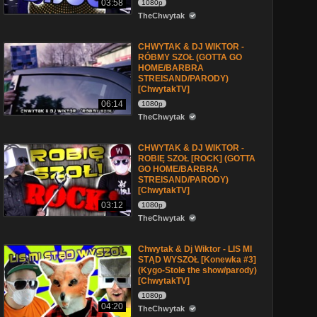
03:58
1080p
TheChwytak
CHWYTAK & DJ WIKTOR -
RÓBMY SZOŁ (GOTTA GO
HOME/BARBRA
STREISAND/PARODY)
[ChwytakTV]
06:14
1080p
TheChwytak
CHWYTAK & DJ WIKTOR -
ROBIĘ SZOŁ [ROCK] (GOTTA
GO HOME/BARBRA
STREISAND/PARODY)
[ChwytakTV]
03:12
1080p
TheChwytak
Chwytak & Dj Wiktor - LIS MI
STĄD WYSZOŁ [Konewka #3]
(Kygo-Stole the show/parody)
[ChwytakTV]
1080p
04:20
TheChwytak