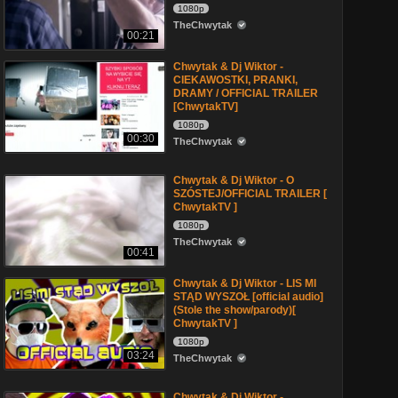
1080p
TheChwytak
00:21
Chwytak & Dj Wiktor -
CIEKAWOSTKI, PRANKI,
DRAMY / OFFICIAL TRAILER
[ChwytakTV]
1080p
00:30
TheChwytak
Chwytak & Dj Wiktor - O
SZÓSTEJ/OFFICIAL TRAILER [
ChwytakTV ]
1080p
TheChwytak
00:41
Chwytak & Dj Wiktor - LIS MI
STĄD WYSZOŁ [official audio]
(Stole the show/parody)[
ChwytakTV ]
1080p
03:24
TheChwytak
Chwytak & Dj Wiktor -