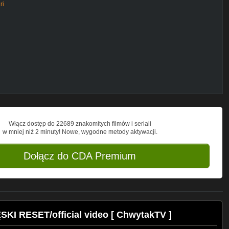
ri
3754398760/?fref=ts
v=fzRfo73V5WM
Włącz dostęp do 22689 znakomitych filmów i seriali
w mniej niż 2 minuty! Nowe, wygodne metody aktywacji.
Dołącz do CDA Premium
SKI RESET/official video [ ChwytakTV ]