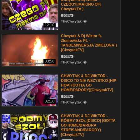
CZEGO?!/MAKING OF[
ChwytakTV ]
1080p
TheChwytak
12:10
Chwytak & Dj Wiktor ft.
Złomowisko PL -
TANDEM/WERSJA ZMIELONA:)
[ChwytakTV]
1080p
03:50
TheChwytak
CHWYTAK & DJ WIKTOR -
DISCO TO NIE WSZYSTKO [HIP-
HOP] (GOTTA GO
HOME/PARODY)[ChwytakTV]
1080p
02:16
TheChwytak
CHWYTAK & DJ WIKTOR -
RÓBMY SZOŁ [DISCO] (GOTTA
GO HOME/BARBRA
STREISAND/PARODY)
[ChwytakTV]