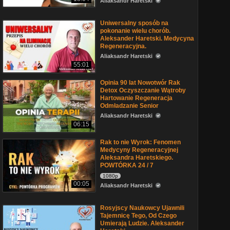
Aliaksandr Haretski
Uniwersalny sposób na
pokonanie wielu chorób.
Aleksander Haretski. Medycyna
Regeneracyjna.
Aliaksandr Haretski
55:01
Opinia 90 lat Nowotwór Rak
Detox Oczyszczanie Wątroby
Hartowanie Regeneracja
Odmładzanie Senior
Aliaksandr Haretski
06:15
Rak to nie Wyrok: Fenomen
Medycyny Regeneracyjnej
Aleksandra Haretskiego.
POWTÓRKA 24 / 7
1080p
00:05
Aliaksandr Haretski
Rosyjscy Naukowcy Ujawnili
Tajemnicę Tego, Od Czego
Umierają Ludzie. Aleksander