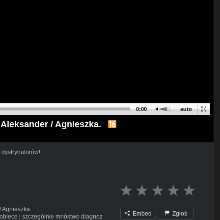
0:00
auto
/ Aleksander / Agnieszka.
 dystrybutorów!
/ Agnieszka.
Embed
Zgłoś
kobiece i szczególnie mnóstwo diagnoz