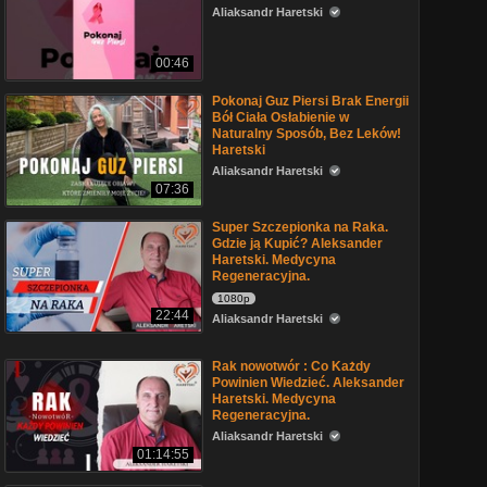
Aliaksandr Haretski
00:46
Pokonaj Guz Piersi Brak Energii
Bół Ciała Osłabienie w
Naturalny Sposób, Bez Leków!
Haretski
Aliaksandr Haretski
07:36
Super Szczepionka na Raka.
Gdzie ją Kupić? Aleksander
Haretski. Medycyna
Regeneracyjna.
1080p
22:44
Aliaksandr Haretski
Rak nowotwór : Co Każdy
Powinien Wiedzieć. Aleksander
Haretski. Medycyna
Regeneracyjna.
Aliaksandr Haretski
01:14:55