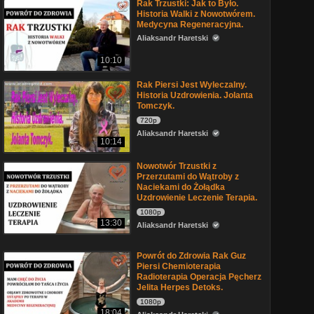
Rak Trzustki: Jak to Było.
Historia Walki z Nowotwórem.
Medycyna Regeneracyjna.
Aliaksandr Haretski
10:10
Rak Piersi Jest Wyleczalny.
Historia Uzdrowienia. Jolanta
Tomczyk.
720p
Aliaksandr Haretski
10:14
Nowotwór Trzustki z
Przerzutami do Wątroby z
Naciekami do Żołądka
Uzdrowienie Leczenie Terapia.
1080p
13:30
Aliaksandr Haretski
Powrót do Zdrowia Rak Guz
Piersi Chemioterapia
Radioterapia Operacja Pęcherz
Jelita Herpes Detoks.
1080p
18:04