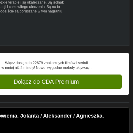
ężkie terapie i są okaleczane. Są jednak
acji i całkowitego uleczenia. Są na to
podejście są poruszane w tym nagraniu.
opogląd, jest dowodem, że nieuleczalne
tórzy tego potrzebują.
aludowa.com/kuracja-de...
tps://medycynaludowa.com/cennik-usl...
cynaludowa.com/cennik-usl...
owa.com/cennik-usl...
łu seminarium po transmisji można
Włącz dostęp do 22679 znakomitych filmów i seriali
w mniej niż 2 minuty! Nowe, wygodne metody aktywacji.
Dołącz do CDA Premium
lska Strona internetowa:
 obwód rostowski, Rosja
wienia. Jolanta / Aleksander / Agnieszka.