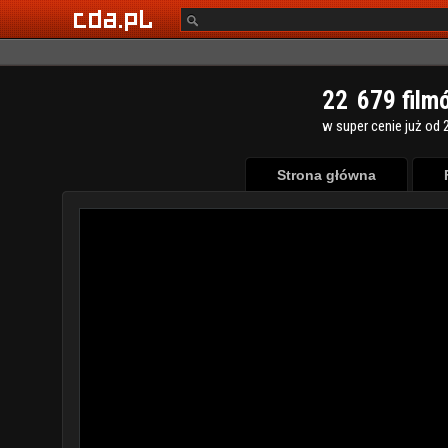
2
2
6
7
9
film
w super cenie już od 2
Strona główna