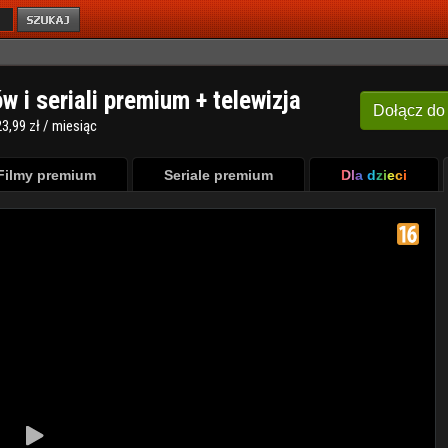
ów i seriali premium + telewizja
Dołącz
do
3,99 zł / miesiąc
Filmy premium
Seriale premium
Dla dzieci