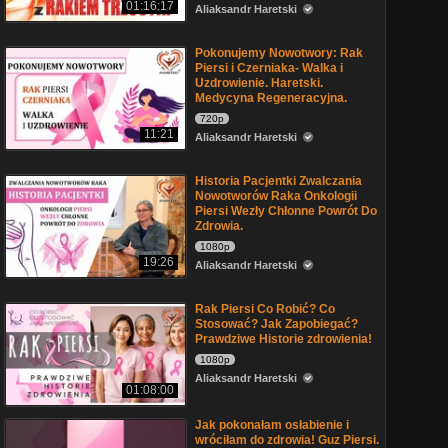
01:16:17
Aliaksandr Haretski
Pokonujemy Nowotwory: Rak
Piersi i Czerniaka- Walka i
Uzdrowienie. Haretski.
Medycyna Regeneracyjna.
720p
11:21
Aliaksandr Haretski
Historia Pacjentki Zwalczania
Nowotworów Raka Onkologii
Piersi Wezły Chłonne Powrót Do
Zdrowia.
1080p
19:26
Aliaksandr Haretski
Rak Piersi Co Robić? Co
Stosować? Jak Zapobiegać?
Prawdziwe Historie zdrowienia!
1080p
Aliaksandr Haretski
01:08:00
Jak pokonałam osłabienie i
wróciłam do zdrowia! Guz Piersi.