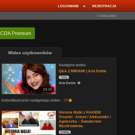
LOGOWANIE
REJESTRACJA
+ dodaj wideo
 CDA Premium
Wideo użytkowników
Następne wideo:
Q&A Z MIRIAM! | Aria Dottie
720p
Aria Dottie
08:00
Autoodtwarzanie następnego wideo
on
Historia Walki z RAKIEM
Trzustki - Antoni / Aleksander /
Agnieszka. - Świadectwo
Wyzdrowienia.
1080p