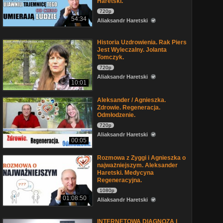
Haretski.
720p
54:34
Aliaksandr Haretski
Historia Uzdrowienia. Rak Piers
Jest Wyleczalny. Jolanta
Tomczyk.
720p
Aliaksandr Haretski
10:01
Aleksander / Agnieszka.
Zdrowie. Regeneracja.
Odmłodzenie.
720p
Aliaksandr Haretski
00:05
Rozmowa z Zyggi i Agnieszka o
najważniejszym. Aleksander
Haretski. Medycyna
Regeneracyjna.
1080p
01:08:50
Aliaksandr Haretski
INTERNETOWA DIAGNOZA |