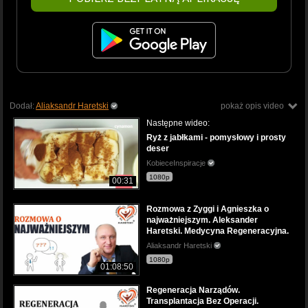
Dodał:
Aliaksandr Haretski
pokaż opis video
Następne wideo:
Ryż z jabłkami - pomysłowy i prosty
deser
KobieceInspiracje
1080p
00:31
Rozmowa z Zyggi i Agnieszka o
najważniejszym. Aleksander
Haretski. Medycyna Regeneracyjna.
Aliaksandr Haretski
1080p
01:08:50
Regeneracja Narządów.
Transplantacja Bez Operacji.