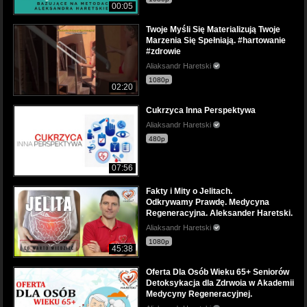
00:05
Twoje Myśli Się Materializują Twoje
Marzenia Się Spełniają. #hartowanie
#zdrowie
Aliaksandr Haretski
1080p
02:20
Cukrzyca Inna Perspektywa
Aliaksandr Haretski
480p
07:56
Fakty i Mity o Jelitach.
Odkrywamy Prawdę. Medycyna
Regeneracyjna. Aleksander Haretski.
Aliaksandr Haretski
1080p
45:38
Oferta Dla Osób Wieku 65+ Seniorów
Detoksykacja dla Zdrwoia w Akademii
Medycyny Regeneracyjnej.