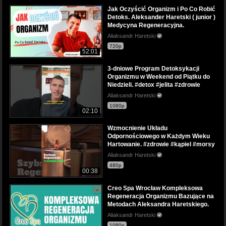
Jak Oczyścić Organizm i Po Co Robić
Detoks. Aleksander Haretski ( junior )
Medycyna Regeneracyjna.
Aliaksandr Haretski
720p
52:01
3-dniowe Program Detoksykacji
Organizmu w Weekend od Piątku do
Niedzieli. #detox #jelita #zdrowie
Aliaksandr Haretski
1080p
02:10
Wzmocnienie Układu
Odpornościowego w Każdym Wieku
Hartowanie. #zdrowie #kąpiel #morsy
Aliaksandr Haretski
480p
00:38
Creo Spa Wrocław Kompleksowa
Regeneracja Organizmu Bazujące na
Metodach Aleksandra Haretskiego.
Aliaksandr Haretski
1080p