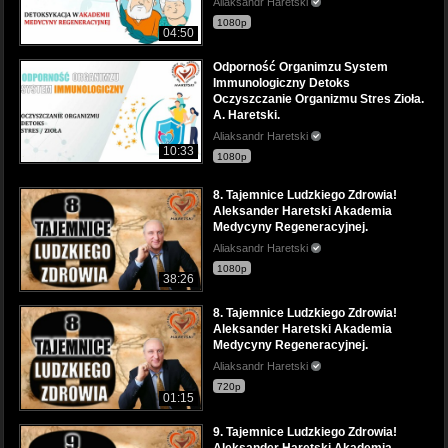
Aliaksandr Haretski
1080p
04:50
Odporność Organimzu System
Immunologiczny Detoks
Oczyszczanie Organizmu Stres Zioła.
A. Haretski.
Aliaksandr Haretski
10:33
1080p
8. Tajemnice Ludzkiego Zdrowia!
Aleksander Haretski Akademia
Medycyny Regeneracyjnej.
Aliaksandr Haretski
1080p
38:26
8. Tajemnice Ludzkiego Zdrowia!
Aleksander Haretski Akademia
Medycyny Regeneracyjnej.
Aliaksandr Haretski
720p
01:15
9. Tajemnice Ludzkiego Zdrowia!
Aleksander Haretski Akademia