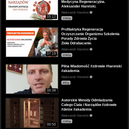
Medycyna Regeneracyjna.
Aleksander Haretski.
Aliaksandr Haretski
05:12
1080p
Profilaktyka Regeneracja
Oczyszczanie Organizmu Szkolenia
Porady Zdrowia Życia
Zioła Odrabacanie.
Aliaksandr Haretski
07:19
1080p
Pilna Wiadomość #zdrowie #haretski
#akademia
Aliaksandr Haretski
480p
00:38
Autorskie Metody Odmładzania
Całego Ciała i Narządów #zdrowie
#detox #akademia
Aliaksandr Haretski
1080p
00:50