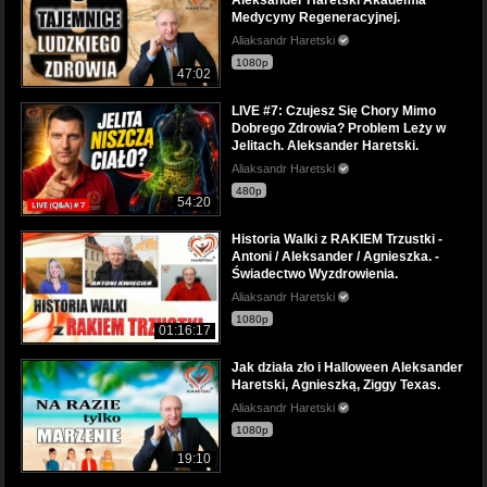
Medycyny Regeneracyjnej.
Aliaksandr Haretski
1080p
47:02
LIVE #7: Czujesz Się Chory Mimo
Dobrego Zdrowia? Problem Leży w
Jelitach. Aleksander Haretski.
Aliaksandr Haretski
480p
54:20
Historia Walki z RAKIEM Trzustki -
Antoni / Aleksander / Agnieszka. -
Świadectwo Wyzdrowienia.
Aliaksandr Haretski
1080p
01:16:17
Jak działa zło i Halloween Aleksander
Haretski, Agnieszką, Ziggy Texas.
Aliaksandr Haretski
1080p
19:10