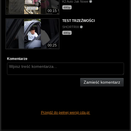
K2 Auto Jak Nowe
480p
00:15
TEST TRZEŹWOŚCI
SHORTRIX
480p
00:25
Komentarze
Zamieść komentarz
Przejdź do pełnej wersji cda.pl