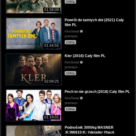
1080p
01:58:09
Powrót do tamtych dni (2021) Cały
film PL
KinoSwiat
premium
1080p
01:44:55
Kler (2018) Cały film PL
KinoSwiat
premium
1080p
02:09:25
Pech to nie grzech (2018) Cały film PL
KinoSwiat
premium
1080p
01:19:01
Podnośnik 3000kg MASNER
:K:W6810:K: #detailer #hack