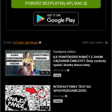
POBIERZ BEZPŁATNĄ APLIKACJĘ
Dodał:
K2 Auto Jak Nowe
zwiń opis video
Następne wideo:
ILE POWTÓRZEŃ ROBIĆ? Z JAKIM
CIĘŻAREM ĆWICZYĆ? Żeby szybciej
spalać tkankę tłuszczową
WKondycji
08:18
720p
INTERAKTYWNY TEST NA
SPOSTRZEGAWCZOŚĆ
Hasztagi
1080p
04:06