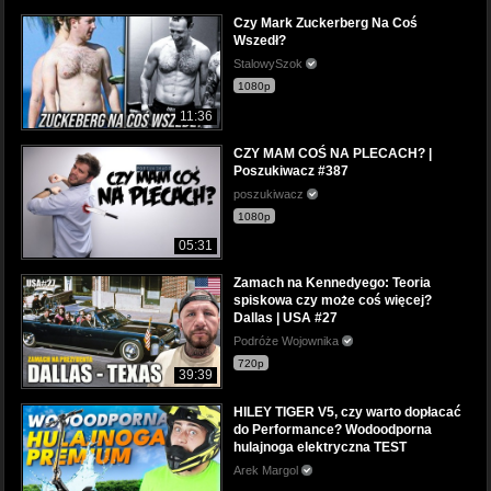
Czy Mark Zuckerberg Na Coś
Wszedł?
StalowySzok
1080p
11:36
CZY MAM COŚ NA PLECACH? |
Poszukiwacz #387
poszukiwacz
1080p
05:31
Zamach na Kennedyego: Teoria
spiskowa czy może coś więcej?
Dallas | USA #27
Podróże Wojownika
720p
39:39
HILEY TIGER V5, czy warto dopłacać
do Performance? Wodoodporna
hulajnoga elektryczna TEST
Arek Margol