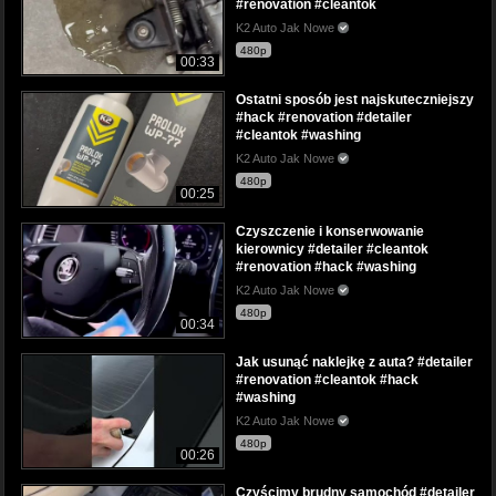
#renovation #cleantok
K2 Auto Jak Nowe
480p
00:33
Ostatni sposób jest najskuteczniejszy
#hack #renovation #detailer
#cleantok #washing
K2 Auto Jak Nowe
480p
00:25
Czyszczenie i konserwowanie
kierownicy #detailer #cleantok
#renovation #hack #washing
K2 Auto Jak Nowe
480p
00:34
Jak usunąć naklejkę z auta? #detailer
#renovation #cleantok #hack
#washing
K2 Auto Jak Nowe
480p
00:26
Czyścimy brudny samochód #detailer