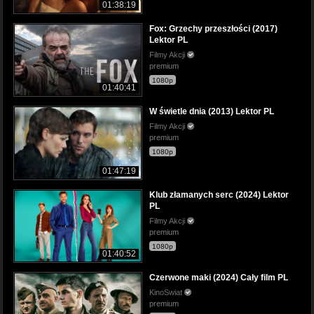
01:38:19
Fox: Grzechy przeszłości (2017)
Lektor PL
Filmy Akcji
premium
1080p
01:40:41
W świetle dnia (2013) Lektor PL
Filmy Akcji
premium
1080p
01:47:19
Klub złamanych serc (2024) Lektor
PL
Filmy Akcji
premium
1080p
01:40:52
Czerwone maki (2024) Cały film PL
KinoSwiat
premium