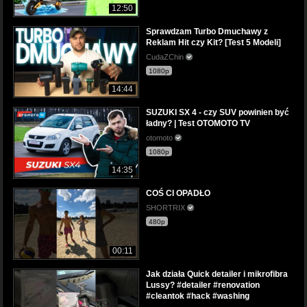
12:50
Sprawdzam Turbo Dmuchawy z
Reklam Hit czy Kit? [Test 5 Modeli]
CudaZChin
1080p
14:44
SUZUKI SX 4 - czy SUV powinien być
ładny? | Test OTOMOTO TV
otomoto
1080p
14:35
COŚ CI OPADŁO
SHORTRIX
480p
00:11
Jak działa Quick detailer i mikrofibra
Lussy? #detailer #renovation
#cleantok #hack #washing