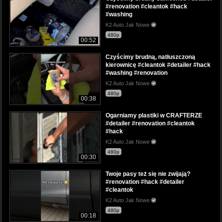
#renovation #cleantok #hack
#washing
K2 Auto Jak Nowe
480p
00:52
Czyścimy brudną, natłuszczoną
kierownicę #cleantok #detailer #hack
#washing #renovation
K2 Auto Jak Nowe
480p
00:38
Ogarniamy plastiki w CRAFTERZE
#detailer #renovation #cleantok
#hack
K2 Auto Jak Nowe
480p
00:30
Twoje pasy też się nie zwijają?
#renovation #hack #detailer
#cleantok
K2 Auto Jak Nowe
480p
00:18