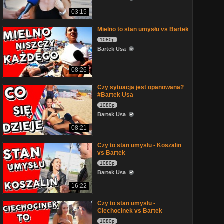
03:15
Mielno to stan umysłu vs Bartek
1080p
Bartek Usa
08:26
Czy sytuacja jest opanowana?
#Bartek Usa
1080p
Bartek Usa
08:21
Czy to stan umysłu - Koszalin
vs Bartek
1080p
Bartek Usa
16:22
Czy to stan umysłu -
Ciechocinek vs Bartek
1080p