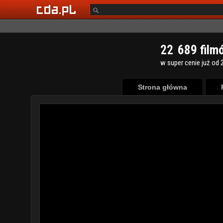
2
2
6
8
9
film
w super cenie już od 2
Strona główna