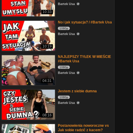
Bartek Usa
10:33
No i jak sytuacja? / #Bartek Usa
1080p
Bartek Usa
10:19
NAJLEPSZY TYŁEK W MIEŚCIE
#Bartek Usa
1080p
Bartek Usa
04:31
Jestem z siebie dumna
1080p
Bartek Usa
08:16
Postanowienia noworoczne vs
Jak sobie radzić z kacem?