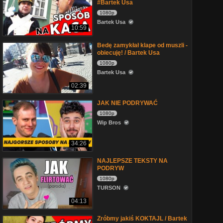
#Bartek Usa
1080p
Bartek Usa
10:59
Bedę zamykłał klape od muszli -
obiecuję! / Bartek Usa
1080p
Bartek Usa
02:39
JAK NIE PODRYWAĆ
1080p
Wip Bros
34:26
NAJLEPSZE TEKSTY NA
PODRYW
1080p
TURSON
04:13
Zróbmy jakiś KOKTAJL / Bartek