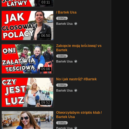
03:11
/ Bartek Usa
1080p
Bartek Usa
06:50
Zakopcie moją teściową! vs
Bartek
1080p
Bartek Usa
05:06
No i jak nastrój? #Bartek
1080p
Bartek Usa
09:52
Otworzyłabym striptis klub /
Bartek Usa
1080p
Bartek Usa