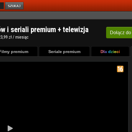
ów i seriali premium + telewizja
Dołącz
do
3,99 zł / miesiąc
Filmy premium
Seriale premium
Dla dzieci