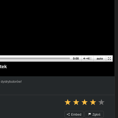
0:00
auto
tek
 dystrybutorów!
Embed
Zgłoś