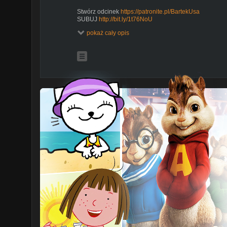
Stwórz odcinek
https://patronite.pl/BartekUsa
SUBUJ
http://bit.ly/1t76NoU
pokaż cały opis
Jeśli Ci się podobało pamiętaj o kciuku w górę
TIK TOK
https://tiktok.com/@bartekusa
INSTAGRAM
http://instagram.com/thebartekusa
FACEBOOK
https://www.facebook.com/BartekUsa
SNAPCHAT KONTRABANDA
DRUGI KANAŁ
http://bit.ly/1fET2wN
GRUPA NA FACEBOOKU
http://on.fb.me/1PM6OrK
#vlog #tczew #podróże
Top 20 filmów:
Komu chce pan zaimponować?
http://youtu.be/uV5Y
Co się wyprawia?
http://youtu.be/lCq6q3EaEkw
Co to za trzepanko?
http://youtu.be/ieNSPCoguxA
Podkradanie zakupów
http://youtu.be/9mGeRBxIaZY
Narkotyki w McDonalds
http://youtu.be/QSPsm3z59vw
Poszło bokiem zesrałem się
http://youtu.be/lYxuQsuF
Sklepowe obserwacje
http://youtu.be/-eNOd8EgZOc
Wek i raus
http://youtu.be/biEvjz2B5B0
Co to za targowisko?
http://youtu.be/gh9H8CGwIr0