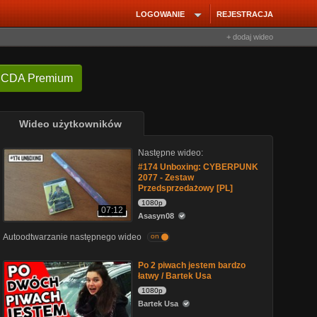
LOGOWANIE
REJESTRACJA
+ dodaj wideo
 CDA Premium
Wideo użytkowników
Następne wideo:
#174 Unboxing: CYBERPUNK
2077 - Zestaw
Przedsprzedażowy [PL]
1080p
07:12
Asasyn08
Autoodtwarzanie następnego wideo
on
Po 2 piwach jestem bardzo
łatwy / Bartek Usa
1080p
Bartek Usa