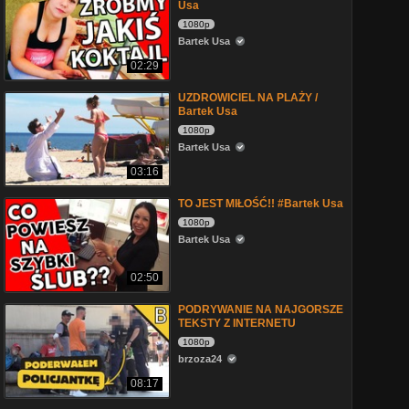
Usa
1080p
Bartek Usa
02:29
UZDROWICIEL NA PLAŻY /
Bartek Usa
1080p
Bartek Usa
03:16
TO JEST MIŁOŚĆ!! #Bartek Usa
1080p
Bartek Usa
02:50
PODRYWANIE NA NAJGORSZE
TEKSTY Z INTERNETU
1080p
brzoza24
08:17