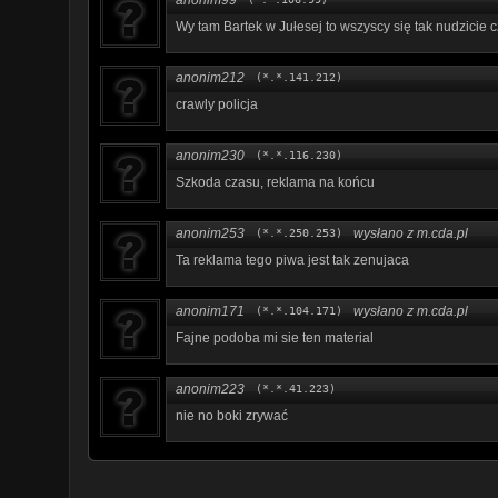
Wy tam Bartek w Jułesej to wszyscy się tak nudzicie cz
anonim212
(*.*.141.212)
crawly policja
anonim230
(*.*.116.230)
Szkoda czasu, reklama na końcu
anonim253
wysłano z m.cda.pl
(*.*.250.253)
Ta reklama tego piwa jest tak zenujaca
anonim171
wysłano z m.cda.pl
(*.*.104.171)
Fajne podoba mi sie ten material
anonim223
(*.*.41.223)
nie no boki zrywać