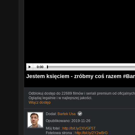
0:00
Jestem księciem - zróbmy coś razem #Bar
Odblokuj dostęp do 22689 filmów i seriali premium od oficjalnych
Oglądaj legalnie i w najlepszej jakości.
Włącz dostęp
Dodał:
Bartek Usa
Opublikowano: 2019-11-26
Mój fotel :
http://bit.ly/2XVGF5T
Fotelowa strona :
http://bit.ly/2Y2wBrG