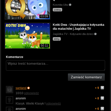
Kosmita Ubu
1080p
03:09
Kotki Dwa - Uspokajająca kołysanka
dla maluchów | Jagódka TV
Jagódka TV - Kołysanki dla dzieci
480p
50:11
Komentarze
Zamieść komentarz
santand
+ 9
10/10
odpowiedz
anonim
+ 8
Klasyk. Wielki Klasyk !
odpowiedz
anonim
+ 6