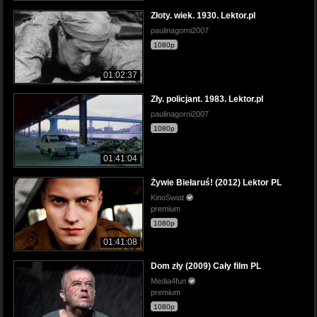
Złoty. wiek. 1930. Lektor.pl
paulinagorni2007
1080p
01:02:37
Zły. policjant. 1983. Lektor.pl
paulinagorni2007
1080p
01:41:04
Żywie Biełaruś! (2012) Lektor PL
KinoSwiat
premium
1080p
01:41:08
Dom zły (2009) Cały film PL
Media4fun
premium
1080p