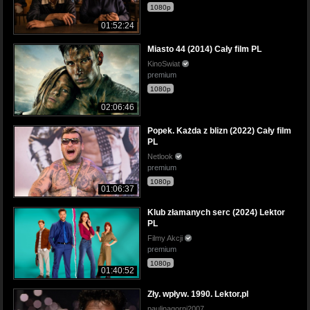
1080p
01:52:24
Miasto 44 (2014) Cały film PL
KinoSwiat
premium
1080p
02:06:46
Popek. Każda z blizn (2022) Cały film
PL
Netlook
premium
1080p
01:06:37
Klub złamanych serc (2024) Lektor
PL
Filmy Akcji
premium
1080p
01:40:52
Zły. wpływ. 1990. Lektor.pl
paulinagorni2007