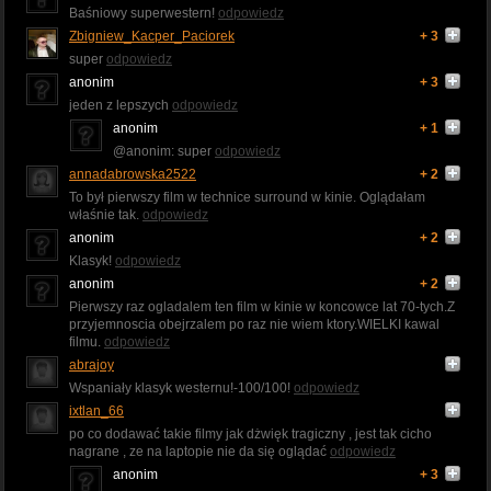
Baśniowy superwestern!
odpowiedz
Zbigniew_Kacper_Paciorek
+ 3
super
odpowiedz
anonim
+ 3
jeden z lepszych
odpowiedz
anonim
+ 1
@anonim: super
odpowiedz
annadabrowska2522
+ 2
To był pierwszy film w technice surround w kinie. Oglądałam
właśnie tak.
odpowiedz
anonim
+ 2
Klasyk!
odpowiedz
anonim
+ 2
Pierwszy raz ogladalem ten film w kinie w koncowce lat 70-tych.Z
przyjemnoscia obejrzalem po raz nie wiem ktory.WIELKI kawal
filmu.
odpowiedz
abrajoy
Wspaniały klasyk westernu!-100/100!
odpowiedz
ixtlan_66
po co dodawać takie filmy jak dżwięk tragiczny , jest tak cicho
nagrane , ze na laptopie nie da się oglądać
odpowiedz
anonim
+ 3