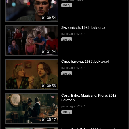
1080p
01:39:54
Zły. śmiech. 1986. Lektor.pl
paulinagorni2007
1080p
01:31:24
Ćma. barowa. 1987. Lektor.pl
paulinagorni2007
1080p
01:39:56
Čertí. Brko. Magiczne. Pióro. 2018.
Lektor.pl
paulinagorni2007
1080p
01:35:17