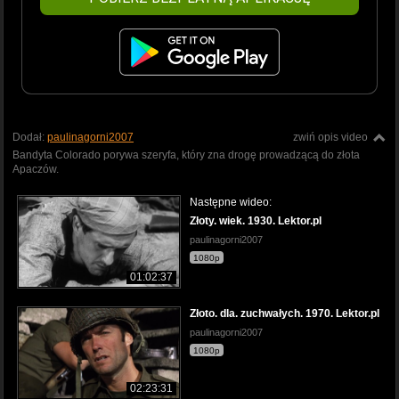
Dodał:
paulinagorni2007
zwiń opis video
Bandyta Colorado porywa szeryfa, który zna drogę prowadzącą do złota
Apaczów.
Następne wideo:
Złoty. wiek. 1930. Lektor.pl
paulinagorni2007
1080p
01:02:37
Złoto. dla. zuchwałych. 1970. Lektor.pl
paulinagorni2007
1080p
02:23:31