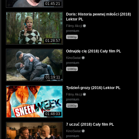
01:45:21
Doris: Historia pewnej miłości (2018)
Lektor PL
Filmy Akcji
premium
1080p
01:28:57
Odnajdę cię (2018) Cały film PL
KinoSwiat
premium
1080p
01:19:11
Tydzień grozy (2016) Lektor PL
Filmy Akcji
premium
1080p
01:48:03
7 uczuć (2018) Cały film PL
KinoSwiat
premium