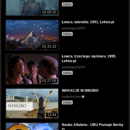
1080p
02:00:10
Łowca. talentów. 1991. Lektor.pl
paulinagorni2007
1080p
01:31:10
Łowca. trzeciego. wymiaru. 1995.
Lektor.pl
paulinagorni2007
1080p
01:27:00
WAKACJE W NINGBO
maileninchina
1080p
13:54
Nauka Alfabetu - UBU Poznaje literkę
Q