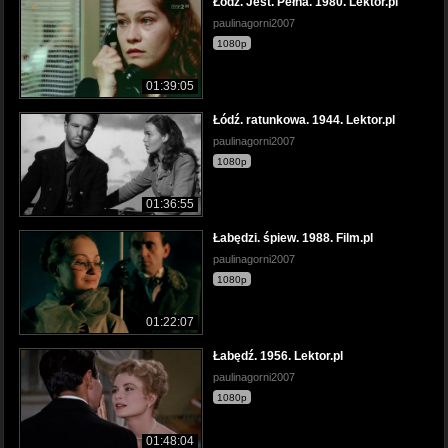
Łódź. Jest. Pełna. 1980. Lektor.pl
paulinagorni2007
1080p
01:39:05
Łódź. ratunkowa. 1944. Lektor.pl
paulinagorni2007
1080p
01:36:55
Łabędzi. śpiew. 1988. Film.pl
paulinagorni2007
1080p
01:22:07
Łabędź. 1956. Lektor.pl
paulinagorni2007
1080p
01:48:04