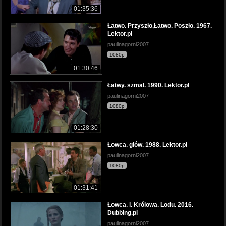
01:35:36
Łatwo. Przyszło,Łatwo. Poszło. 1967.
Lektor.pl
paulinagorni2007
1080p
01:30:46
Łatwy. szmal. 1990. Lektor.pl
paulinagorni2007
1080p
01:28:30
Łowca. głów. 1988. Lektor.pl
paulinagorni2007
1080p
01:31:41
Łowca. i. Królowa. Lodu. 2016.
Dubbing.pl
paulinagorni2007