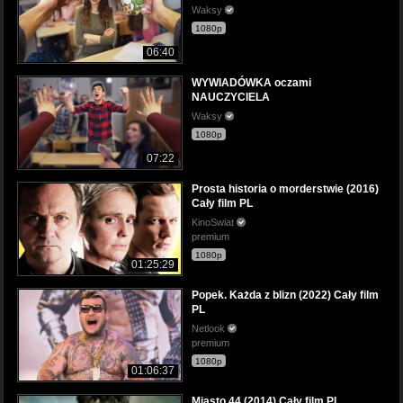
Waksy
1080p
06:40
WYWIADÓWKA oczami
NAUCZYCIELA
Waksy
1080p
07:22
Prosta historia o morderstwie (2016)
Cały film PL
KinoSwiat
premium
1080p
01:25:29
Popek. Każda z blizn (2022) Cały film
PL
Netlook
premium
1080p
01:06:37
Miasto 44 (2014) Cały film PL