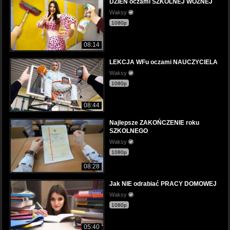
DZIEŃ oczami SZKOLNEJ WOŹNEJ
Waksy
1080p
08:14
LEKCJA WFu oczami NAUCZYCIELA
Waksy
1080p
08:44
Najlepsze ZAKOŃCZENIE roku
SZKOLNEGO
Waksy
1080p
08:28
Jak NIE odrabiać PRACY DOMOWEJ
Waksy
1080p
05:40