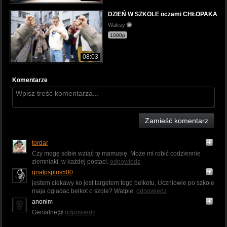
DZIEŃ W SZKOLE oczami CHŁOPAKA
Waksy
1080p
08:03
Komentarze
Zamieść komentarz
tordar
Czy mogę sobie wziąć tę mamusię. Może mi robić codziennie
ziemniaki, w każdej postaci.
odpowiedz
gnatpsplus500
jestem ciekawy ko jest targetem tego belkotu. Uczniowie po szkole
maja ogladac belkot o szole? Watpie.
odpowiedz
anonim
Genialne@
odpowiedz