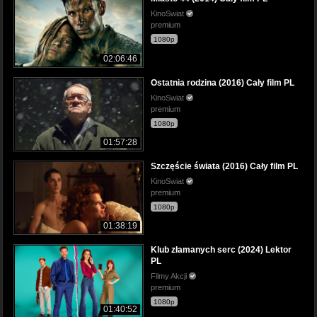
KinoSwiat
premium
1080p
02:06:46
Ostatnia rodzina (2016) Cały film PL
KinoSwiat
premium
1080p
01:57:28
Szczęście świata (2016) Cały film PL
KinoSwiat
premium
1080p
01:38:19
Klub złamanych serc (2024) Lektor
PL
Filmy Akcji
premium
1080p
01:40:52