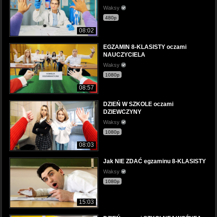
Waksy
480p
08:02
EGZAMIN 8-KLASISTY oczami
NAUCZYCIELA
Waksy
1080p
08:57
DZIEŃ W SZKOLE oczami
DZIEWCZYNY
Waksy
1080p
08:03
Jak NIE ZDAĆ egzaminu 8-KLASISTY
Waksy
1080p
15:03