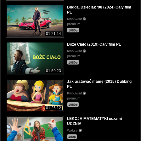
Budda. Dzieciak '98 (2024) Cały film
PL
KinoSwiat
premium
1080p
01:21:14
Boże Ciało (2019) Cały film PL
KinoSwiat
premium
1080p
01:50:23
Jak uratować mamę (2015) Dubbing
PL
KinoSwiat
premium
1080p
01:26:12
LEKCJA MATEMATYKI oczami
UCZNIA
Waksy
480p