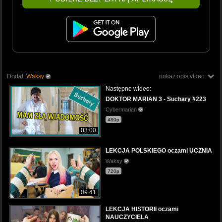
Dodał:
Waksy
pokaż opis video
Następne wideo:
DOKTOR MARIAN 3 - Suchary #223
Cybermarian
480p
03:00
LEKCJA POLSKIEGO oczami UCZNIA
Waksy
720p
09:41
LEKCJA HISTORII oczami
NAUCZYCIELA