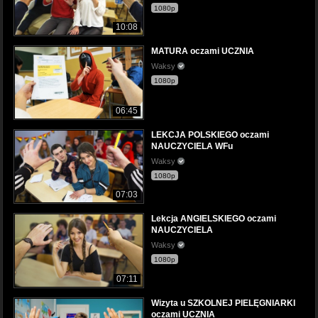
1080p
10:08
MATURA oczami UCZNIA
Waksy
1080p
06:45
LEKCJA POLSKIEGO oczami
NAUCZYCIELA WFu
Waksy
1080p
07:03
Lekcja ANGIELSKIEGO oczami
NAUCZYCIELA
Waksy
1080p
07:11
Wizyta u SZKOLNEJ PIELĘGNIARKI
oczami UCZNIA