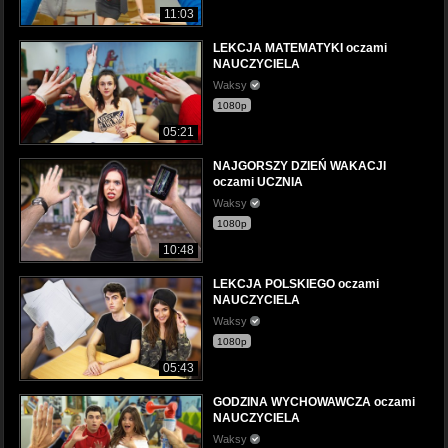
11:03
LEKCJA MATEMATYKI oczami
NAUCZYCIELA
Waksy
1080p
05:21
NAJGORSZY DZIEŃ WAKACJI
oczami UCZNIA
Waksy
1080p
10:48
LEKCJA POLSKIEGO oczami
NAUCZYCIELA
Waksy
1080p
05:43
GODZINA WYCHOWAWCZA oczami
NAUCZYCIELA
Waksy