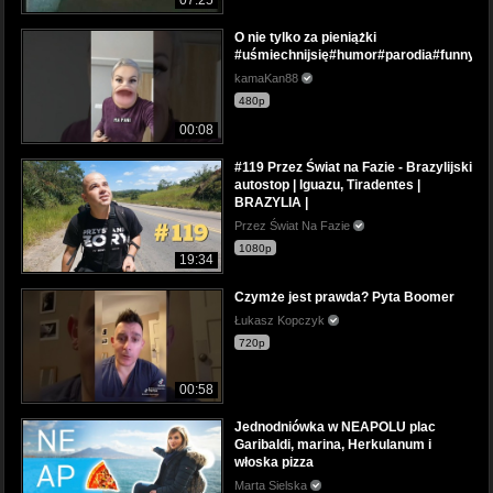
O nie tylko za pieniążki
#uśmiechnijsię#humor#parodia#funny#
kamaKan88
480p
00:08
#119 Przez Świat na Fazie - Brazylijski
autostop | Iguazu, Tiradentes |
BRAZYLIA |
Przez Świat Na Fazie
1080p
19:34
Czymże jest prawda? Pyta Boomer
Łukasz Kopczyk
720p
00:58
Jednodniówka w NEAPOLU plac
Garibaldi, marina, Herkulanum i
włoska pizza
Marta Sielska