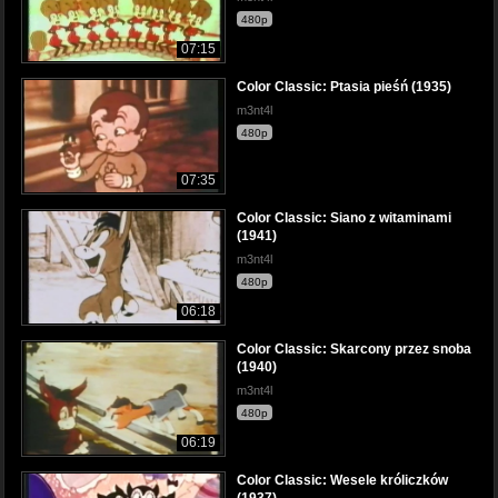
480p
07:15
Color Classic: Ptasia pieśń (1935)
m3nt4l
480p
07:35
Color Classic: Siano z witaminami
(1941)
m3nt4l
480p
06:18
Color Classic: Skarcony przez snoba
(1940)
m3nt4l
480p
06:19
Color Classic: Wesele króliczków