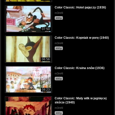
Color Classic: Hotel pajęczy (1936)
m3nt4l
480p
07:50
Color Classic: Kopniak w porę (1940)
m3nt4l
480p
06:56
Color Classic: Kraina snów (1936)
m3nt4l
480p
08:23
Color Classic: Mały wilk w jagnięcej
skórze (1940)
m3nt4l
480p