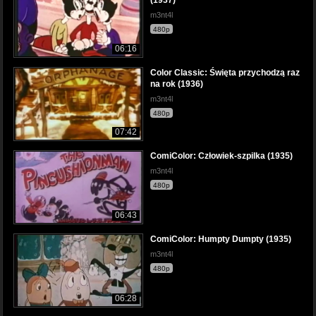
(1937)
m3nt4l
480p
06:16
Color Classic: Święta przychodzą raz
na rok (1936)
m3nt4l
480p
07:42
ComiColor: Człowiek-szpilka (1935)
m3nt4l
480p
06:43
ComiColor: Humpty Dumpty (1935)
m3nt4l
480p
06:28