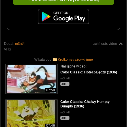
Dodał:
m3nt4l
zwiń opis video
VHS
W katalogu:
Krótkometrażówki inne
Następne wideo:
Color Classic: Hotel pajęczy (1936)
m3nt4l
480p
07:50
Color Classic: Chciwy Humpty
Dumpty (1936)
m3nt4l
480p
07:46