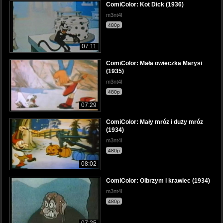
ComiColor: Kot Dick (1936)
m3nt4l
480p
07:11
ComiColor: Mała owieczka Marysi
(1935)
m3nt4l
480p
07:29
ComiColor: Mały mróz i duży mróz
(1934)
m3nt4l
480p
08:02
ComiColor: Olbrzym i krawiec (1934)
m3nt4l
480p
07:25