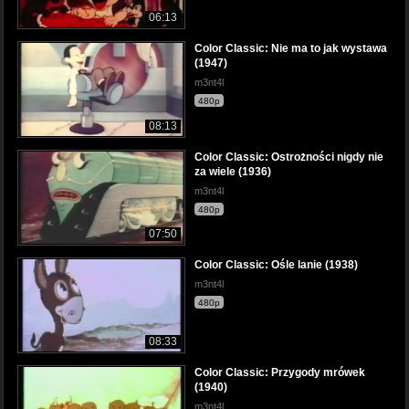
06:13
Color Classic: Nie ma to jak wystawa
(1947)
m3nt4l
480p
08:13
Color Classic: Ostrożności nigdy nie
za wiele (1936)
m3nt4l
480p
07:50
Color Classic: Ośle lanie (1938)
m3nt4l
480p
08:33
Color Classic: Przygody mrówek
(1940)
m3nt4l