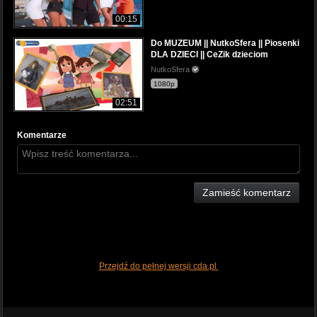
00:15
Do MUZEUM || NutkoSfera || Piosenki
DLA DZIECI || CeZik dzieciom
NutkoSfera
1080p
02:51
Komentarze
Zamieść komentarz
Przejdź do pełnej wersji cda.pl