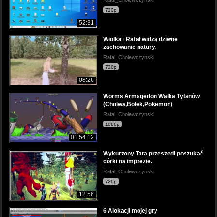
720p
52:31
Wiolka i Rafał widzą dziwne
zachowanie natury.
Rafal_Cholewczynski
720p
08:26
Worms Armagedon Walka Tytanów
(Cholwa,Bolek,Pokemon)
Rafal_Cholewczynski
1080p
01:54:12
Wykurzony Tata przeszedł poszukać
córki na imprezie.
Rafal_Cholewczynski
720p
12:56
6 Alokacji mojej gry