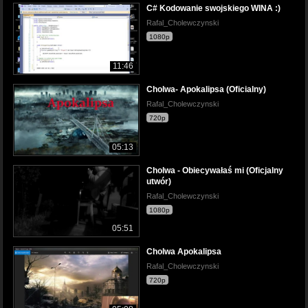
C# Kodowanie swojskiego WINA :)
Rafal_Cholewczynski
1080p
11:46
Cholwa- Apokalipsa (Oficialny)
Rafal_Cholewczynski
720p
05:13
Cholwa - Obiecywałaś mi (Oficjalny
utwór)
Rafal_Cholewczynski
1080p
05:51
Cholwa Apokalipsa
Rafal_Cholewczynski
720p