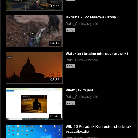
32:11
Ukraina 2022 Masowe Groby
Rafal_Cholewczynski
720p
04:17
Watykan i brudne interesy (urywek)
Rafal_Cholewczynski
720p
03:33
Wiem jak to jest
Rafal_Cholewczynski
720p
05:46
WIN 10 Poradnik Komputer chodzi jak
pszczółeczka
Rafal_Cholewczynski