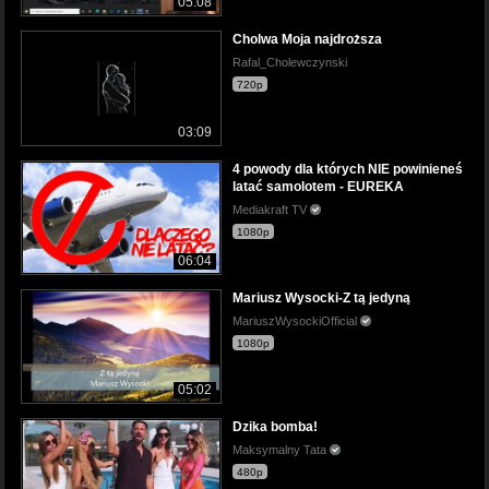
05:08
Cholwa Moja najdroższa
Rafal_Cholewczynski
720p
03:09
4 powody dla których NIE powinieneś
latać samolotem - EUREKA
Mediakraft TV
1080p
06:04
Mariusz Wysocki-Z tą jedyną
MariuszWysockiOfficial
1080p
05:02
Dzika bomba!
Maksymalny Tata
480p