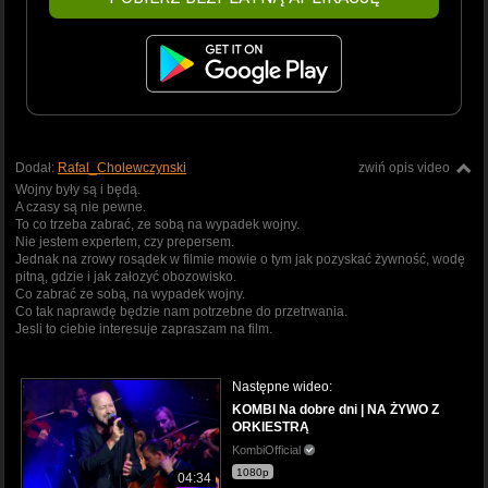
Dodał:
Rafal_Cholewczynski
zwiń opis video
Wojny były są i będą.
A czasy są nie pewne.
To co trzeba zabrać, ze sobą na wypadek wojny.
Nie jestem expertem, czy prepersem.
Jednak na zrowy rosądek w filmie mowie o tym jak pozyskać żywność, wodę
pitną, gdzie i jak załozyć obozowisko.
Co zabrać ze sobą, na wypadek wojny.
Co tak naprawdę będzie nam potrzebne do przetrwania.
Jesli to ciebie interesuje zapraszam na film.
Następne wideo:
KOMBI Na dobre dni | NA ŻYWO Z
ORKIESTRĄ
KombiOfficial
1080p
04:34