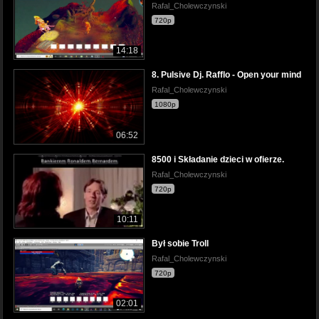
Rafal_Cholewczynski
720p
14:18
8. Pulsive Dj. Rafflo - Open your mind
Rafal_Cholewczynski
1080p
06:52
8500 i Składanie dzieci w ofierze.
Rafal_Cholewczynski
720p
10:11
Był sobie Troll
Rafal_Cholewczynski
720p
02:01