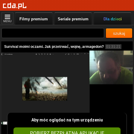
Filmy premium
Seriale premium
Dla dzieci
MENU
szukaj
Survival moimi oczami. Jak przetrwać, wojnę, armagedon?
01:31:21
Aby móc oglądać na tym urządzeniu
POBIERZ BEZPŁATNĄ APLIKACJĘ