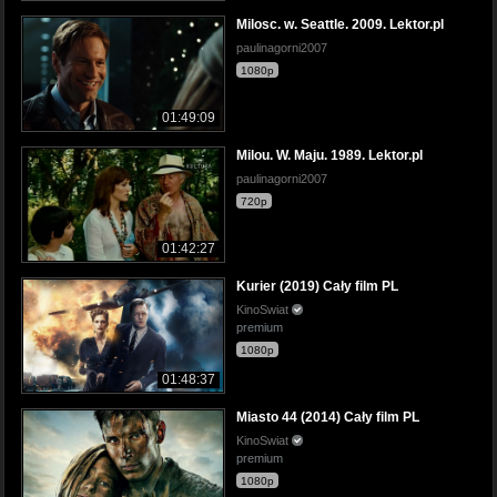
Milosc. w. Seattle. 2009. Lektor.pl
paulinagorni2007
1080p
01:49:09
Milou. W. Maju. 1989. Lektor.pl
paulinagorni2007
720p
01:42:27
Kurier (2019) Cały film PL
KinoSwiat
premium
1080p
01:48:37
Miasto 44 (2014) Cały film PL
KinoSwiat
premium
1080p