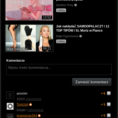
Another Pony
1080p
13:52
Jak nakładać SAMOOPALACZ? / 12
TOP TIPÓW / St. Moriz w Piance
Maja Ogonowska
1080p
09:21
Komentarze
Zamieść komentarz
anonim
+ 6
10/10
odpowiedz
TomUsh
+ 5
Dzięki !
odpowiedz
grzegorzw384
+ 5