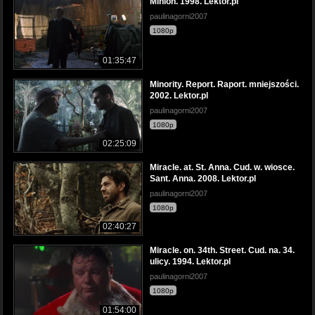
Minion. 1998. Lektor.pl
paulinagorni2007
1080p
01:35:47
Minority. Report. Raport. mniejszości.
2002. Lektor.pl
paulinagorni2007
1080p
02:25:09
Miracle. at. St. Anna. Cud. w. wiosce.
Sant. Anna. 2008. Lektor.pl
paulinagorni2007
1080p
02:40:27
Miracle. on. 34th. Street. Cud. na. 34.
ulicy. 1994. Lektor.pl
paulinagorni2007
1080p
01:54:00