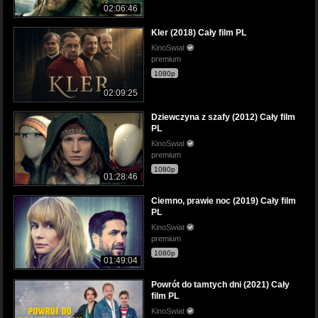
02:06:46
Kler (2018) Cały film PL
KinoSwiat
premium
1080p
02:09:25
Dziewczyna z szafy (2012) Cały film
PL
KinoSwiat
premium
1080p
01:28:46
Ciemno, prawie noc (2019) Cały film
PL
KinoSwiat
premium
1080p
01:49:04
Powrót do tamtych dni (2021) Cały
film PL
KinoSwiat