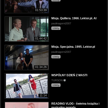
01:53:39
Misja. Quillera. 1966. Lektor.pl. AI
paulinagorni2007
1080p
01:44:42
Misja. Specjalna. 1995. Lektor.pl
paulinagorni2007
1080p
01:34:26
WSPÓLNY DZIEŃ Z MASTI
TURSON
1080p
11:14
READING VLOG - świetna książka i
paskudna pogoda