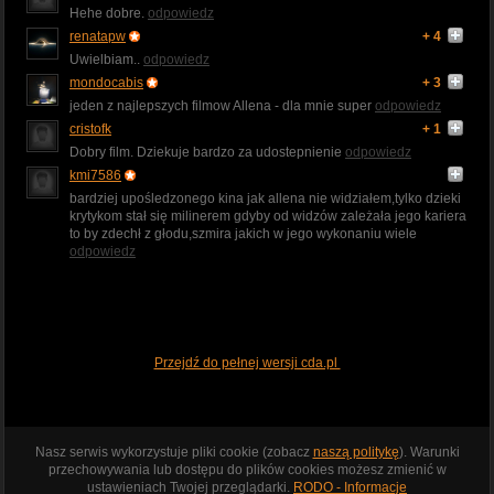
Hehe dobre.
odpowiedz
renatapw
+ 4
Uwielbiam..
odpowiedz
mondocabis
+ 3
jeden z najlepszych filmow Allena - dla mnie super
odpowiedz
cristofk
+ 1
Dobry film. Dziekuje bardzo za udostepnienie
odpowiedz
kmi7586
bardziej upośledzonego kina jak allena nie widziałem,tylko dzieki
krytykom stał się milinerem gdyby od widzów zależała jego kariera
to by zdechł z głodu,szmira jakich w jego wykonaniu wiele
odpowiedz
Przejdź do pełnej wersji cda.pl
Nasz serwis wykorzystuje pliki cookie (zobacz
naszą politykę
). Warunki
przechowywania lub dostępu do plików cookies możesz zmienić w
ustawieniach Twojej przeglądarki.
RODO - Informacje