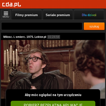
Filmy premium
Seriale premium
Dla dzieci
MENU
szukaj
Milosc. i. smierc. 1975. Lektor.pl
01:24:58
Aby móc oglądać na tym urządzeniu
POBIERZ BEZPŁATNĄ APLIKACJĘ