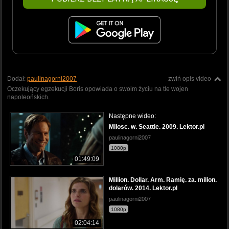
Dodał:
paulinagorni2007
zwiń opis video
Oczekujący egzekucji Boris opowiada o swoim życiu na tle wojen
napoleońskich.
Następne wideo:
Milosc. w. Seattle. 2009. Lektor.pl
paulinagorni2007
1080p
01:49:09
Million. Dollar. Arm. Ramię. za. milion.
dolarów. 2014. Lektor.pl
paulinagorni2007
1080p
02:04:14