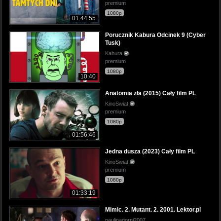
premium
1080p
01:44:55
Porucznik Kabura Odcinek 9 (Cyber
Tusk)
Kabura
premium
1080p
10:40
Anatomia zła (2015) Cały film PL
KinoSwiat
premium
1080p
01:56:46
Jedna dusza (2023) Cały film PL
KinoSwiat
premium
1080p
01:33:19
Mimic. 2. Mutant. 2. 2001. Lektor.pl
paulinagorni2007