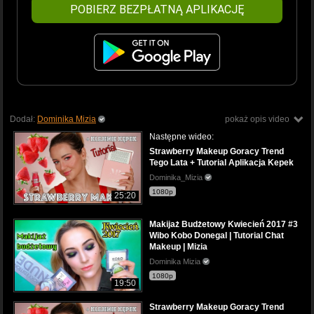
POBIERZ BEZPŁATNĄ APLIKACJĘ
Dodał:
Dominika Mizia
pokaż opis video
Następne wideo:
Strawberry Makeup Goracy Trend
Tego Lata + Tutorial Aplikacja Kepek
Dominika_Mizia
1080p
25:20
Makijaż Budżetowy Kwiecień 2017 #3
Wibo Kobo Donegal | Tutorial Chat
Makeup | Mizia
Dominika Mizia
1080p
19:50
Strawberry Makeup Goracy Trend