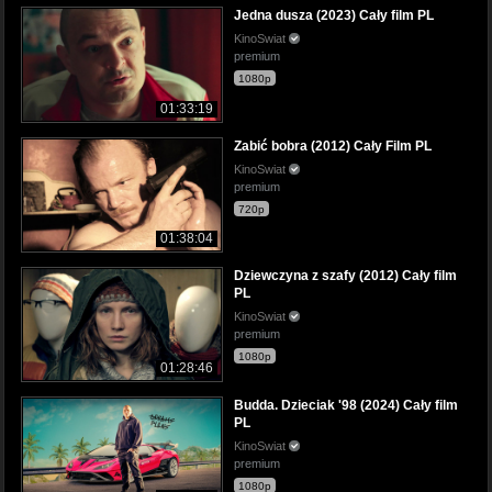
Jedna dusza (2023) Cały film PL
KinoSwiat
premium
1080p
01:33:19
Zabić bobra (2012) Cały Film PL
KinoSwiat
premium
720p
01:38:04
Dziewczyna z szafy (2012) Cały film
PL
KinoSwiat
premium
1080p
01:28:46
Budda. Dzieciak '98 (2024) Cały film
PL
KinoSwiat
premium
1080p