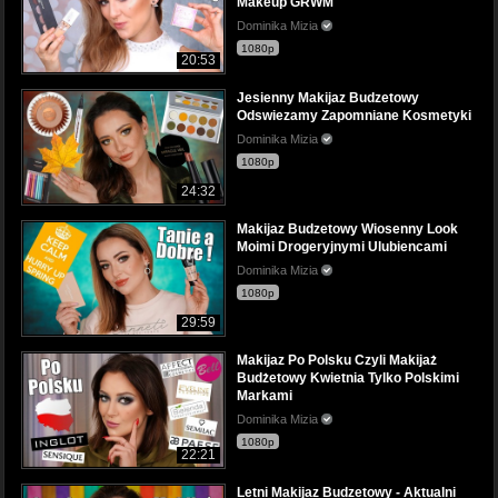
Makeup GRWM
Dominika Mizia
1080p
20:53
Jesienny Makijaz Budzetowy
Odswiezamy Zapomniane Kosmetyki
Dominika Mizia
1080p
24:32
Makijaz Budzetowy Wiosenny Look
Moimi Drogeryjnymi Ulubiencami
Dominika Mizia
1080p
29:59
Makijaz Po Polsku Czyli Makijaż
Budżetowy Kwietnia Tylko Polskimi
Markami
Dominika Mizia
1080p
22:21
Letni Makijaz Budzetowy - Aktualni