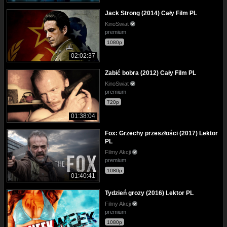
Jack Strong (2014) Cały Film PL
KinoSwiat
premium
1080p
02:02:37
Zabić bobra (2012) Cały Film PL
KinoSwiat
premium
720p
01:38:04
Fox: Grzechy przeszłości (2017) Lektor
PL
Filmy Akcji
premium
1080p
01:40:41
Tydzień grozy (2016) Lektor PL
Filmy Akcji
premium
1080p