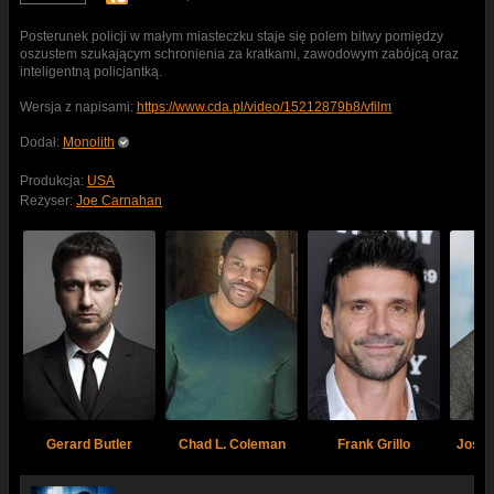
Posterunek policji w małym miasteczku staje się polem bitwy pomiędzy
oszustem szukającym schronienia za kratkami, zawodowym zabójcą oraz
inteligentną policjantką.
Wersja z napisami:
https://www.cda.pl/video/15212879b8/vfilm
Dodał:
Monolith
Produkcja:
USA
Reżyser:
Joe Carnahan
Gerard Butler
Chad L. Coleman
Frank Grillo
Jose P