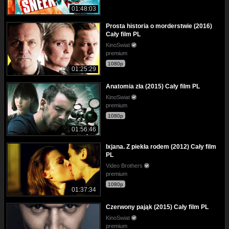
01:48:03
Prosta historia o morderstwie (2016)
Cały film PL
KinoSwiat
premium
1080p
01:25:29
Anatomia zła (2015) Cały film PL
KinoSwiat
premium
1080p
01:56:46
Ixjana. Z piekła rodem (2012) Cały film
PL
Video Brothers
premium
1080p
01:37:34
Czerwony pająk (2015) Cały film PL
KinoSwiat
premium