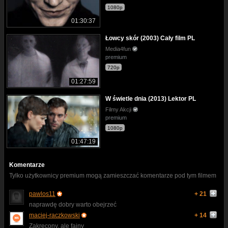
1080p
01:30:37
Łowcy skór (2003) Cały film PL
Media4fun
premium
720p
01:27:59
W świetle dnia (2013) Lektor PL
Filmy Akcji
premium
1080p
01:47:19
Komentarze
Tylko użytkownicy premium mogą zamieszczać komentarze pod tym filmem
pawlos11
+ 21
naprawdę dobry warto obejrzeć
maciej-raczkowski
+ 14
Zakręcony, ale fajny