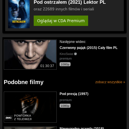
Pod ostrzałem (2021) Lektor PL
oraz 22689 innych filmów i seriali
Oglądaj w CDA Premium
Następne wideo:
Czerwony pająk (2015) Cały film PL
KinoSwiat
premium
1080p
01:30:37
Podobne filmy
zobacz wszystkie »
Pod presją (1997)
premium
1080p
POWTÓRKA
Z TELEWIZJI
Niewygodna prawda (2018)