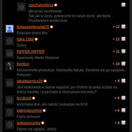
czechummilosz
@maciej-raczkowski:
Tak jak w życiu, pokręcone to nasze życie, ale fajne .
Pozdrawiam serdecznie.
tomaszambroziak70
+ 12
Polecam dobry film.
lidka-1988
+ 12
Dobry
RIPPER-RIPPER
+ 11
Naprawdę Warto Obejrzeć
Kentico
+ 10
Niesamowita produkcja. Niezwykła fabuła. Świetnie się go oglądało.
Polecam.
jakubkuzmicz26
+ 9
Jest ktokolwiek w stanie wyjaśnić po cholere ta laska wzięła na
końcu karetkę i pojechała w nieznanym kierunku?
bo-drozd
+ 6
końcówka dno, ale całość zasługuje na 6/10
patrycjarozmysl
+ 6
Fajny polecam
laskowiczanka
+ 4
Fajnie się ogląda,..dobry