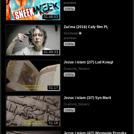
premium
1080p
01:48:03
Zaćma (2016) Cały film PL
KinoSwiat
premium
1080p
01:49:33
Jezus i islam (2/7) Lud Księgi
Grazyna_Nosacz
1080p
51:17
Jezus i islam (3/7) Syn Marii
Grazyna_Nosacz
1080p
51:16
Jezus i islam (4/7) Wygnanie Proroka