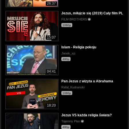
26:37
Jezus, miłujcie się (2019) Cały film PL
FILM BROTHERS
1080p
15:07
Islam - Religia pokoju
Janek_xp
480p
04:41
Pan Jezus z wizyta u Abrahama
Rafal_Kudranski
1080p
18:20
Jezus VS każda religia świata?
Tajemny Plan
480p