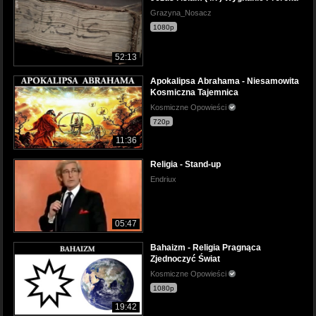
Grazyna_Nosacz
1080p
52:13
Apokalipsa Abrahama - Niesamowita
Kosmiczna Tajemnica
Kosmiczne Opowieści
720p
11:36
Religia - Stand-up
Endriux
05:47
Bahaizm - Religia Pragnąca
Zjednoczyć Świat
Kosmiczne Opowieści
1080p
19:42