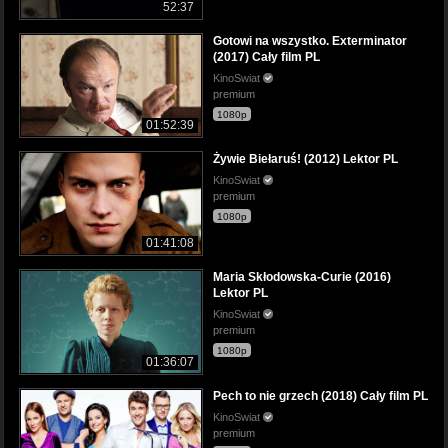
52:37
Gotowi na wszystko. Exterminator
(2017) Cały film PL
KinoSwiat
premium
1080p
01:52:39
Żywie Biełaruś! (2012) Lektor PL
KinoSwiat
premium
1080p
01:41:08
Maria Skłodowska-Curie (2016)
Lektor PL
KinoSwiat
premium
1080p
01:36:07
Pech to nie grzech (2018) Cały film PL
KinoSwiat
premium