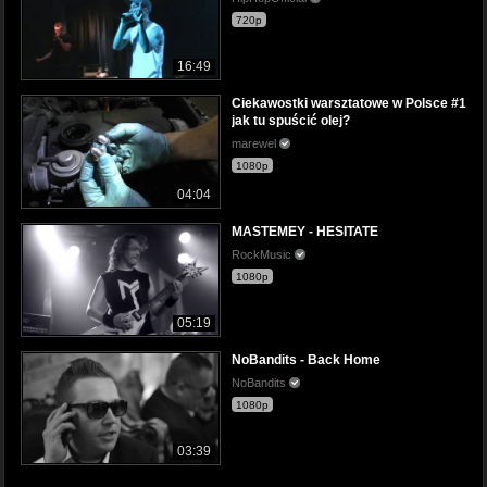
720p
16:49
Ciekawostki warsztatowe w Polsce #1
jak tu spuścić olej?
marewel
1080p
04:04
MASTEMEY - HESITATE
RockMusic
1080p
05:19
NoBandits - Back Home
NoBandits
1080p
03:39