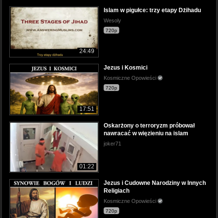
Islam w pigułce: trzy etapy Dżihadu
Wesoly
720p
24:49
Jezus i Kosmici
Kosmiczne Opowieści
720p
17:51
Oskarżony o terroryzm próbował
nawracać w więzieniu na islam
joker71
01:22
Jezus i Cudowne Narodziny w Innych
Religiach
Kosmiczne Opowieści
720p