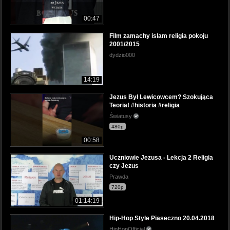
00:47
Film zamachy islam religia pokoju
2001/2015
dydzio000
14:19
Jezus Był Lewicowcem? Szokująca
Teoria! #historia #religia
Światusy
480p
00:58
Uczniowie Jezusa - Lekcja 2 Religia
czy Jezus
Prawda
720p
01:14:19
Hip-Hop Style Piaseczno 20.04.2018
HipHopOfficial