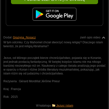
Dodał:
Grazyna_Nosacz
zwiń opis video
W tym odcinku: Czy Mahomet chciał stworzyć nową religię? Dlaczego islam
twierdzi, że jest religią Abrahama?
Jezus, od którego początek bierze chrześcijaństwo, pojawia się w Koranie,
jest jednak postacią fantastyczną. W świętej księdze islamu nie ma nikogo
bardziej niezwykłego niż on. Naukowcy z całego świata analizują jego postać
w oparciu o Koran i różne źródła literatury muzułmańskiej, pokazując, jak
islam różni się od judaizmu i chrześcijaństwa.
Reżyseria : Gérard Mordillat Jérôme Prieur
Kraj : Francja
Rok : 2015
W katalogu:
Jezus i islam