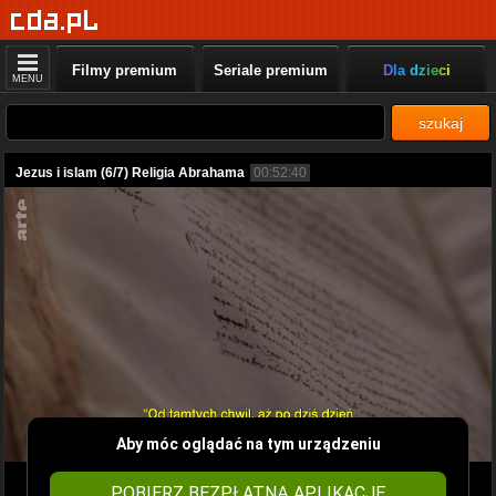
Filmy premium
Seriale premium
Dla dzieci
MENU
szukaj
Jezus i islam (6/7) Religia Abrahama
00:52:40
Aby móc oglądać na tym urządzeniu
POBIERZ BEZPŁATNĄ APLIKACJĘ