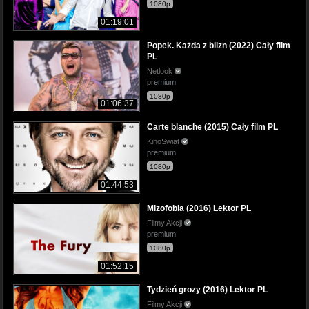
1080p
01:19:01
Popek. Każda z blizn (2022) Cały film
PL
Netlook
premium
1080p
01:06:37
Carte blanche (2015) Cały film PL
KinoSwiat
premium
1080p
01:44:53
Mizofobia (2016) Lektor PL
Filmy Akcji
premium
1080p
01:52:15
Tydzień grozy (2016) Lektor PL
Filmy Akcji