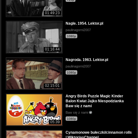
01:49:23
Nagle. 1954. Lektor.pl
paulinagorni2007
1080p
01:16:44
Nagroda. 1963. Lektor.pl
paulinagorni2007
1080p
02:15:01
Angry Birds Puzzle Magic Kinder
Balon Kwiat Jajko Niespodzianka
Baw się z nami
Baw się z nami
1080p
05:39
Cynamonowe bułeczki/cinnamon rolls
| WiktoriasChannel