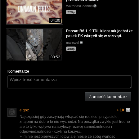
WiktoriasChannel
720p
04:30
Passat B6 1. 9 TDI, klient tak jechał że
pasek PK wkręcił się w rozrząd.
marewel
480p
00:52
Komentarze
Zamieść komentarz
elgoz
+ 10
Najczęściej gdy zaczynają wtrącać się rodzice, przyjaciele,
znajomi na dobre to nie wychodzi. Na początku zwykle jest trudno
ale to tylko wpływa na szybszy rozwój samodzielności i
odpowiedzialności - czyli na korzyść.
Film nie jest pierwszych lotów ale niesie ze sobą wartość