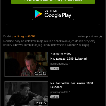
Dodał:
paulinagorni2007
zwiń opis video
Rodzice pary nastolatków mają wielkie oczekiwania, co do ich przyszłej
kariery. Sprawy komplikują się, kiedy dziewczyna zachodzi w ciążę.
Następne wideo:
Na. zawsze. 1989. Lektor.pl
paulinagorni2007
1080p
02:02:22
Na. Zachodzie. bez. zmian. 1930.
Lektor.pl
paulinagorni2007
1080p
02:13:25