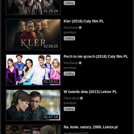
1080p
01:29:24
Kler (2018) Cały film PL
KinoSwiat
premium
1080p
02:09:25
Pech to nie grzech (2018) Cały film PL
KinoSwiat
premium
1080p
01:19:01
W świetle dnia (2013) Lektor PL
Filmy Akcji
premium
1080p
01:47:19
Na. łonie. natury. 1988. Lektor.pl
paulinagorni2007