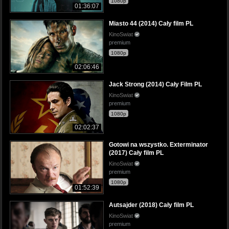
1080p
01:36:07
Miasto 44 (2014) Cały film PL
KinoSwiat
premium
1080p
02:06:46
Jack Strong (2014) Cały Film PL
KinoSwiat
premium
1080p
02:02:37
Gotowi na wszystko. Exterminator
(2017) Cały film PL
KinoSwiat
premium
1080p
01:52:39
Autsajder (2018) Cały film PL
KinoSwiat
premium