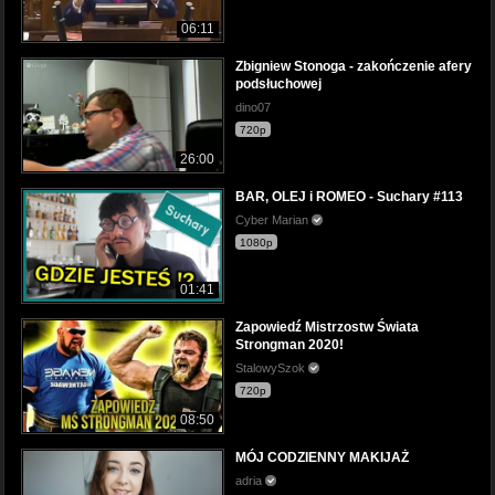
06:11
Zbigniew Stonoga - zakończenie afery
podsłuchowej
dino07
720p
26:00
BAR, OLEJ i ROMEO - Suchary #113
Cyber Marian
1080p
01:41
Zapowiedź Mistrzostw Świata
Strongman 2020!
StalowySzok
720p
08:50
MÓJ CODZIENNY MAKIJAŻ
adria