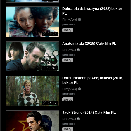
Dobra, zła dziewczyna (2022) Lektor
PL
Filmy Akcji
premium
1080p
01:19:24
Anatomia zła (2015) Cały film PL
KinoSwiat
premium
1080p
01:56:46
Doris: Historia pewnej miłości (2018)
Lektor PL
Filmy Akcji
premium
1080p
01:28:57
Jack Strong (2014) Cały Film PL
KinoSwiat
premium
1080p