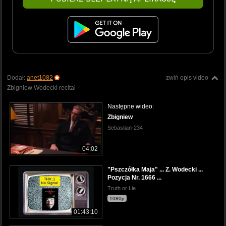
Dodał:
anet1082
zwiń opis video
Zbigniew Wodecki recital
Następne wideo:
Zbigniew
Sebastian-234
04:02
"Pszczółka Maja" ... Z. Wodecki ...
Pozycja Nr. 1666 ...
Truth or Lie
1080p
01:43:10