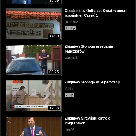
13:59
Obudź się w Qulturze. Kwiat w pieśni
japońskiej. Cześć 1
HEYOKA
1080p
14:00
Zbigniew Stonoga przegania
bandziorów
wannkall
03:25
Zbigniew Stonoga w SuperStacji
Vithin
720p
12:38
Zbigniew Girzyński ostro o
Imigrantach
dino07