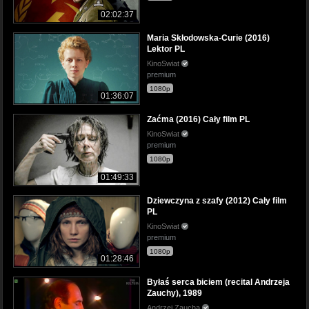
02:02:37
Maria Skłodowska-Curie (2016)
Lektor PL
KinoSwiat
premium
1080p
01:36:07
Zaćma (2016) Cały film PL
KinoSwiat
premium
1080p
01:49:33
Dziewczyna z szafy (2012) Cały film
PL
KinoSwiat
premium
1080p
01:28:46
Byłaś serca biciem (recital Andrzeja
Zauchy), 1989
Andrzej Zaucha