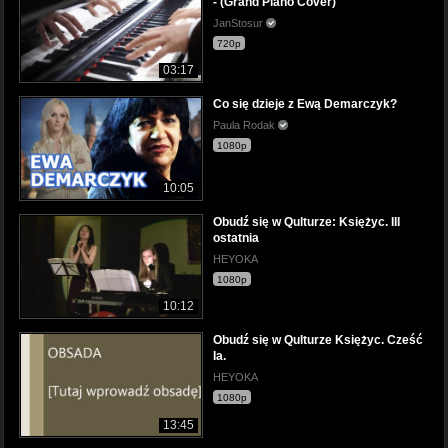
- (Grand Piano Cover)
JanStosur
720p
03:17
Co się dzieje z Ewą Demarczyk?
Paula Rodak
1080p
10:05
Obudź się w Qulturze: Księżyc. III
ostatnia
HEYOKA
1080p
10:12
Obudź się w Qulturze Księżyc. Cześć
Ia.
HEYOKA
1080p
13:45