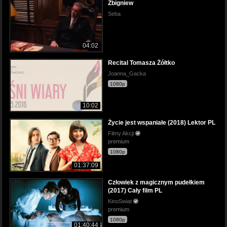
Zbigniew
Seba
04:02
Recital Tomasza Żółtko
Joanna_Gacka
1080p
10:02
Życie jest wspaniałe (2018) Lektor PL
Filmy Akcji
premium
1080p
01:37:09
Człowiek z magicznym pudełkiem
(2017) Cały film PL
KinoSwiat
premium
1080p
01:40:44