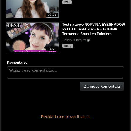
720p
06:13
Test na zywo NORVINA EYESHADOW
PALETTE ANASTASIA + Guerlain
Terracotta Sous Les Palmiers
Delicious Beauty
1080p
34:21
Komentarze
Zamieść komentarz
Przejdź do pełnej wersji cda.pl