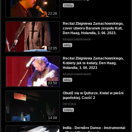
1080p
22:26
Recital Zbigniewa Zamachowskiego,
cover utworu Baranek zespołu Kult,
Den Haag, Holandia, 3. 06. 2023.
lukasprzelaskowski
480p
02:05
Recital Zbigniewa Zamachowskiego,
Kobiety jak te kwiaty, Den Haag,
Holandia, 3. 06. 2023
lukasprzelaskowski
480p
03:50
Obudź się w Qulturze. Kwiat w pieśni
japońskiej. Cześć 2
HEYOKA
1080p
14:08
Indila - Dernière Danse - Instrumental