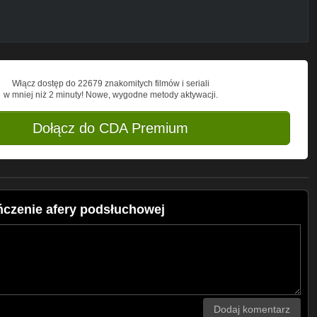
Włącz dostęp do 22679 znakomitych filmów i seriali
w mniej niż 2 minuty! Nowe, wygodne metody aktywacji.
Dołącz do CDA Premium
ńczenie afery podsłuchowej
Dodaj komentarz