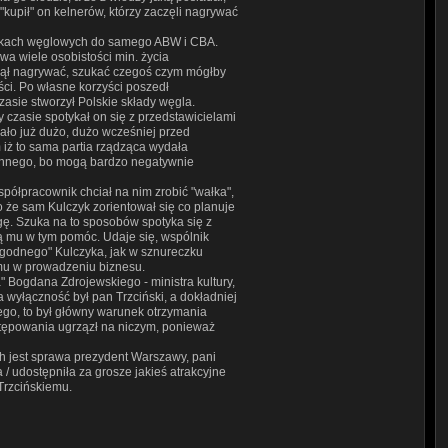
kupił" on kelnerów, którzy zaczęli nagrywać
ółkach węglowych do samego ABW i CBA.
wa wiele osobistości min. życia
aczął nagrywać, szukać czegoś czym mógłby
ci. Po własne korzyści poszedł
asie stworzył Polskie składy węgla.
y czasie spotykał on się z przedstawicielami
ało już dużo, dużo wcześniej przed
 iż to sama partia rządząca wydała
ziennego, bo mogą bardzo negatywnie
półpracownik chciał na nim zrobić "wałka",
o że sam Kulczyk zorientował się co planuje
gę. Szuka na to sposobów spotyka się z
ją mu w tym pomóc. Udaje się, wspólnik
godnego" Kulczyka, jak w sznureczku
ą mu w prowadzeniu biznesu.
" Bogdana Zdrojewskiego - ministra kultury,
yłączność był pan Trzciński, a dokładniej
iego, to był główny warunek otrzymania
stępowania ugrzązł na niczym, ponieważ
h jest sprawa prezydent Warszawy, pani
/ udostępniła za grosze jakieś atrakcyjne
Trzcińskiemu.