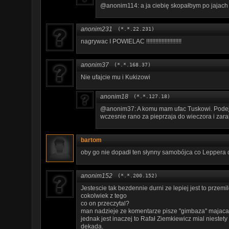
@anonim114: a ja ciebię skopałbym po jajach
anonim231
(*.*.22.231)
nagrywac I POWIELAC !!!!!!!!!!!!!!!!!!!!!!!
anonim37
(*.*.168.37)
Nie ufajcie mu i Kukizowi
anonim18
(*.*.127.18)
@anonim37: A komu mam ufac Tuskowi. Podejrz
wczesnie rano za pieprzaja do wieczora i zara
bartom
oby go nie dopadł ten słynny samobójca co Leppera
anonim152
(*.*.200.152)
Jestescie tak bezdennie durni ze lepiej jest to przemi
cokolwiek z tego
co on przeczytal?
man nadzieje ze komentarze pisze ''gimbaza'' majac
jednak jest inaczej to Rafał Ziemkiewicz mial nieste
dekada.