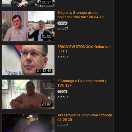
20:37
Zbigniew Stonoga grubo
pojechal Palikota ! 26-04-15
720p
dino07
01:06
ZBIGNIEW STONOGA Oskarżam
!! cz 1
dino07
01:43:48
Z Stonoga o Dziennikarzach z
TVN 18+
720p
dino07
03:59
Aresztowanie Zbigniewa Stonogi
09-06-15
dino07