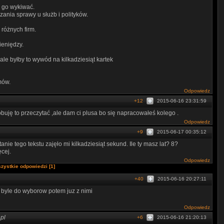
ł go wykiwać.
ania sprawy u służb i polityków.
 różnych firm.
ieniędzy.
ale byłby to wywód na kilkadziesiąt kartek
mów.
Odpowiedz
+12
2015-06-16 23:31:59
uję to przeczytać ,ale dam ci plusa bo się napracowałeś kolego .
Odpowiedz
+9
2015-06-17 00:35:12
ie tego tekstu zajęło mi kilkadziesiąt sekund. Ile ty masz lat? 8?
ęcej.
Odpowiedz
zystkie odpowiedzi [1]
+40
2015-06-16 20:27:11
byle do wyborow potem juz z nimi
Odpowiedz
pl
+6
2015-06-16 21:20:13