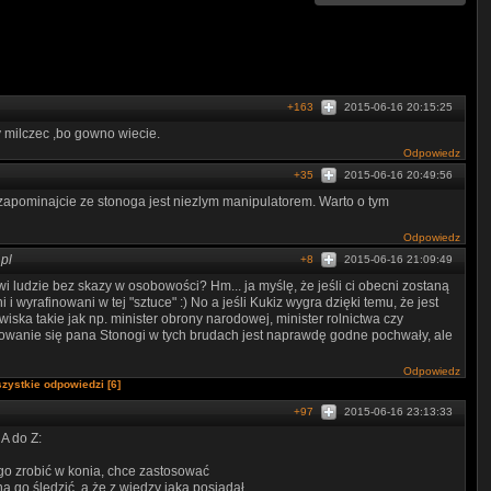
+163
2015-06-16 20:15:25
y milczec ,bo gowno wiecie.
Odpowiedz
+35
2015-06-16 20:49:56
apominajcie ze stonoga jest niezlym manipulatorem. Warto o tym
Odpowiedz
pl
+8
2015-06-16 21:09:49
i ludzie bez skazy w osobowości? Hm... ja myślę, że jeśli ci obecni zostaną
 i wyrafinowani w tej "sztuce" :) No a jeśli Kukiz wygra dzięki temu, że jest
iska takie jak np. minister obrony narodowej, minister rolnictwa czy
owanie się pana Stonogi w tych brudach jest naprawdę godne pochwały, ale
Odpowiedz
zystkie odpowiedzi [6]
+97
2015-06-16 23:13:33
A do Z:
go zrobić w konia, chce zastosować
 go śledzić, a że z wiedzy jaką posiadał,