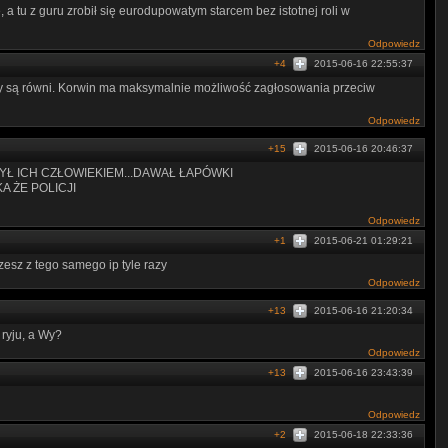
 a tu z guru zrobił się eurodupowatym starcem bez istotnej roli w
Odpowiedz
+4
2015-06-16 22:55:37
 są równi. Korwin ma maksymalnie możliwość zagłosowania przeciw
Odpowiedz
+15
2015-06-16 20:46:37
YŁ ICH CZŁOWIEKIEM...DAWAŁ ŁAPÓWKI
A ŻE POLICJI
Odpowiedz
+1
2015-06-21 01:29:21
esz z tego samego ip tyle razy
Odpowiedz
+13
2015-06-16 21:20:34
ryju, a Wy?
Odpowiedz
+13
2015-06-16 23:43:39
Odpowiedz
+2
2015-06-18 22:33:36