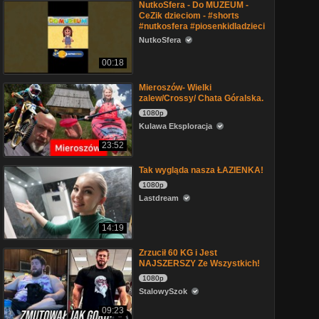
NutkoSfera - Do MUZEUM -
CeZik dzieciom - #shorts
#nutkosfera #piosenkidladzieci
NutkoSfera
00:18
Mieroszów- Wielki
zalew/Crossy/ Chata Góralska.
1080p
Kulawa Eksploracja
23:52
Tak wygląda nasza ŁAZIENKA!
1080p
Lastdream
14:19
Zrzucił 60 KG i Jest
NAJSZERSZY Ze Wszystkich!
1080p
StalowySzok
09:23