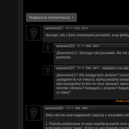
Najlepsze komentarze
anonim117
(*.*.211.117)
stonoga ,rob z tymii zlodziejami porzadek, a wy gimb
anonim155
(*.*.209.155)
@anonim117: Stonoga robi porzadek. Ale nie z
pamietac...
anonim107
wysłano z m.cda.
(*.*.252.107)
@anonim117: Kto zastąpi tych złodziei? Uczciw
zastąpieni to ich miejsca zajmą bardziej uważni
taki wiarygodny to kim on chce obsadzić stanow
minister zdrowia? Kolegami z zespołu? Angaż
co dalej?
Pokaż ws
anonim202
(*.*.240.202)
Żeby nikt nie miał wątpliwość napiszę o wszystkim od 
1. Falenta podejrzewa że jego współpracownik chce 
przeciwko niemu "wała". Przez co sam Falenta zaczyna