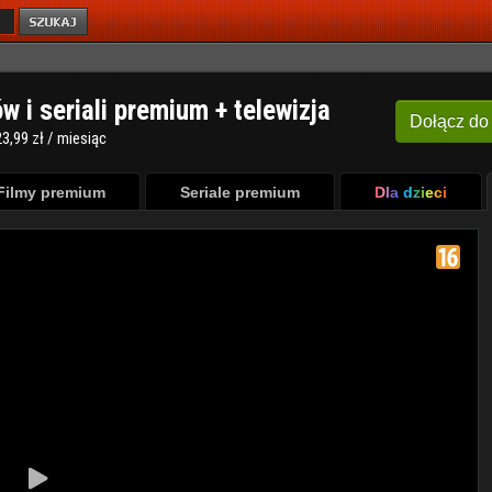
ów i seriali premium + telewizja
Dołącz
do
3,99 zł / miesiąc
Filmy premium
Seriale premium
Dla dzieci