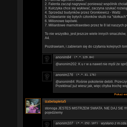
2. Falenta zaczął nagrywać ponieważ wspólnik chcia
3. Kulczyka chce się wykiwać, zaczyna szukać rozwiąz
4. Sprzedaż budynków przez Gronkiewicz - Waltz
5. Ustawianie się byłych członków służb na "stołkach"
6. Milionowe łapówki.
7. Miliardowe marnotrawstwo przez te 8 lat naszych p
To nie wszystko, jest jeszcze wiele innych smaczków, 
A4.
Pozdrawiam, i zabieram się do czytania kolejnych to
anonim84
(*.*.129.84)
@anonim202: K u r w a nawet nie myśl że sprób
anonim176
(*.*.31.176)
@anonim84: Rośnie pokolenie debili. Przeczytan
Przeklinać już wiesz jak, więc chyba trochę wi
Pokaż ws
izabelapieta5
stonoga JESTES MISTRZEM SWIATA. NIE DAJ SIE !!! 
pojedziemy
anonim107
wysłano z m.cda.
(*.*.252.107)