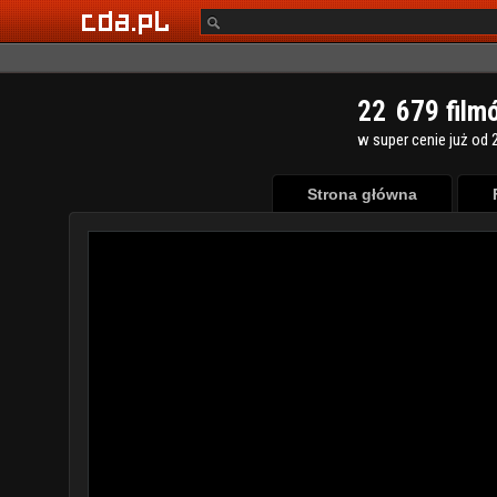
2
2
6
7
9
film
w super cenie już od 2
Strona główna