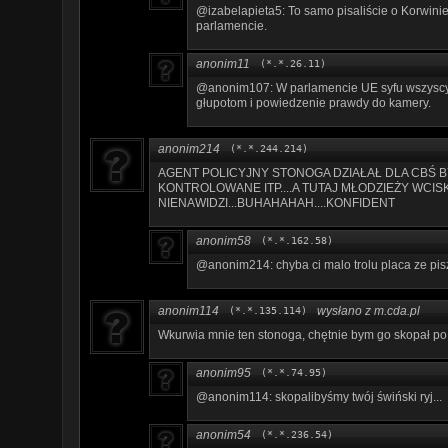
@izabelapieta5: To samo pisaliście o Korwinie,
parlamencie.
anonim11
(*.*.26.11)
@anonim107: W parlamencie UE syfu wszyscy
głupotom i powiedzenie prawdy do kamery.
anonim214
(*.*.244.214)
AGENT POLICYJNY STONOGA DZIAŁAŁ DLA CBŚ B
KONTROLOWANE ITP....A TUTAJ MŁODZIEŻY WCISK
NIENAWIDZI...BUHAHAHAH....KONFIDENT
anonim58
(*.*.162.58)
@anonim214: chyba ci malo trolu placa ze pisz
anonim114
wysłano z m.cda.pl
(*.*.135.114)
Wkurwia mnie ten stonoga, chętnie bym go skopał po 
anonim95
(*.*.74.95)
@anonim114: skopalibyśmy twój świński ryj...
anonim54
(*.*.236.54)