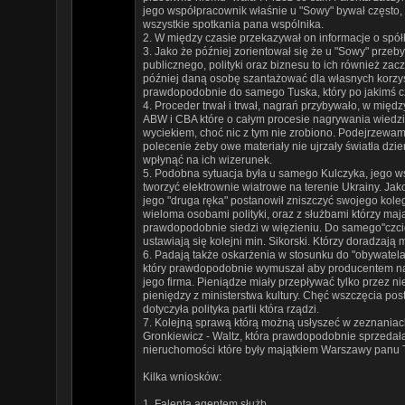
jego współpracownik właśnie u "Sowy" bywał często, "
wszystkie spotkania pana wspólnika.
2. W między czasie przekazywał on informacje o sp
3. Jako że później zorientował się że u "Sowy" przeby
publicznego, polityki oraz biznesu to ich również z
później daną osobę szantażować dla własnych korzyś
prawdopodobnie do samego Tuska, który po jakimś cz
4. Proceder trwał i trwał, nagrań przybywało, w międz
ABW i CBA które o całym procesie nagrywania wiedzi
wyciekiem, choć nic z tym nie zrobiono. Podejrzewam
polecenie żeby owe materiały nie ujrzały światła d
wpłynąć na ich wizerunek.
5. Podobna sytuacja była u samego Kulczyka, jego ws
tworzyć elektrownie wiatrowe na terenie Ukrainy. Jak
jego "druga ręka" postanowił zniszczyć swojego kole
wieloma osobami polityki, oraz z służbami którzy ma
prawdopodobnie siedzi w więzieniu. Do samego"czci
ustawiają się kolejni min. Sikorski. Którzy doradzaj
6. Padają także oskarżenia w stosunku do "obywatela
który prawdopodobnie wymuszał aby producentem na w
jego firma. Pieniądze miały przepływać tylko przez n
pieniędzy z ministerstwa kultury. Chęć wszczęcia po
dotyczyła polityka partii która rządzi.
7. Kolejną sprawą którą możną usłyszeć w zeznaniac
Gronkiewicz - Waltz, która prawdopodobnie sprzedała 
nieruchomości które były majątkiem Warszawy panu 
Kilka wniosków:
1. Falenta agentem służb.