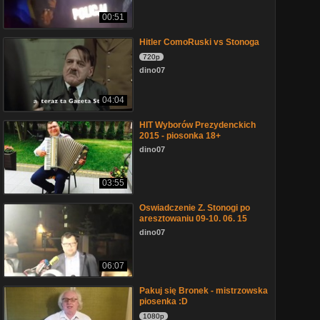
00:51
Hitler ComoRuski vs Stonoga
720p
dino07
04:04
HIT Wyborów Prezydenckich
2015 - piosonka 18+
dino07
03:55
Oswiadczenie Z. Stonogi po
aresztowaniu 09-10. 06. 15
dino07
06:07
Pakuj się Bronek - mistrzowska
piosenka :D
1080p