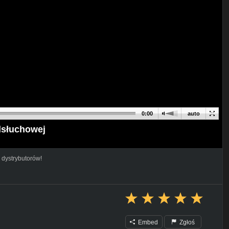
0:00
auto
dsłuchowej
 dystrybutorów!
Embed
Zgłoś