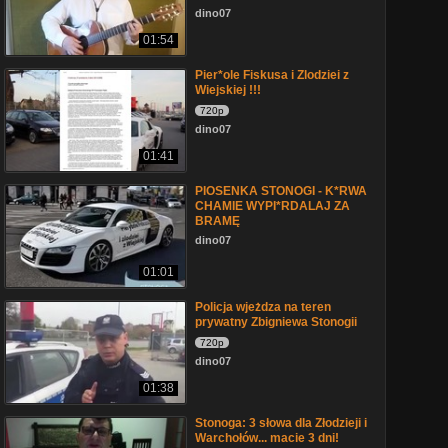
dino07
01:54
Pier*ole Fiskusa i Zlodziei z
Wiejskiej !!!
720p
dino07
01:41
PIOSENKA STONOGI - K*RWA
CHAMIE WYPI*RDALAJ ZA
BRAMĘ
dino07
01:01
Policja wjeżdza na teren
prywatny Zbigniewa Stonogii
720p
dino07
01:38
Stonoga: 3 słowa dla Złodzieji i
Warchołów... macie 3 dni!