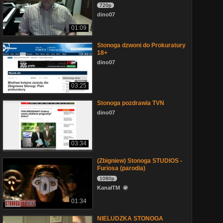
720p
dino07
01:09
Stonoga dzwoni do Prokuratury
18+
dino07
03:25
Stonoga pozdrawia TVN
dino07
03:34
(Zbigniew) Stonoga STUDIOS -
Furiosa (parodia)
1080p
KanałTM
01:34
NIELUDZKA STONOGA