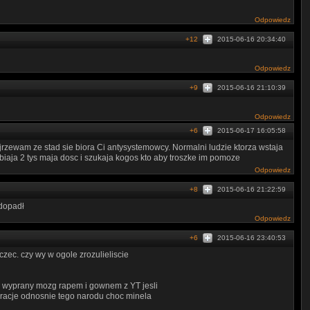
Odpowiedz
+12
2015-06-16 20:34:40
Odpowiedz
+9
2015-06-16 21:10:39
Odpowiedz
+6
2015-06-17 16:05:58
ewam ze stad sie biora Ci antysystemowcy. Normalni ludzie ktorza wstaja
biaja 2 tys maja dosc i szukaja kogos kto aby troszke im pomoze
Odpowiedz
+8
2015-06-16 21:22:59
 dopadł
Odpowiedz
+6
2015-06-16 23:40:53
lczec. czy wy w ogole zrozulieliscie
a wyprany mozg rapem i gownem z YT jesli
ty racje odnosnie tego narodu choc minela