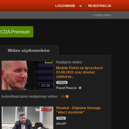
LOGOWANIE
REJESTRACJA
+ dodaj wideo
 CDA Premium
Wideo użytkowników
Następne wideo:
Medale Polski na Igrzyskach
03.08.2021 oraz dramat
siatkarzy...
1080p
03:38
Paweł Pawcio
Autoodtwarzanie następnego wideo
on
Wywiad : Zbigniew Stonoga
"wlacz myslenie"
720p
dino07