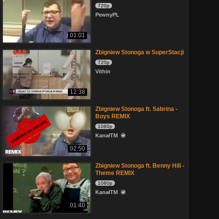
720p
PewnyPL
01:01
Zbigniew Stonoga w SuperStacji
720p
Vithin
12:38
Zbigniew Stonoga ft. Sabrina -
Boys REMIX
1080p
KanałTM
02:50
Zbigniew Stonoga ft. Benny Hill -
Theme REMIX
1080p
KanałTM
01:40