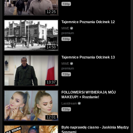
720p
12:25
Tajemnice Poznania Odcinek 12
MWE
premium
720p
14:50
Tajemnice Poznania Odcinek 13
MWE
premium
720p
13:37
FOLLOWERSI WYBIERAJĄ MÓJ
MAKEUP! + Rozdanie!
Lastdream
720p
12:01
Było naprawdę ciasno - Jaskinia Między
Sosnami