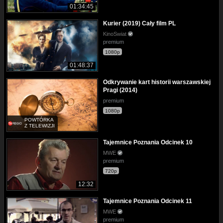
01:34:45
Kurier (2019) Cały film PL
KinoSwiat
premium
1080p
01:48:37
Odkrywanie kart historii warszawskiej
Pragi (2014)
premium
1080p
POWTÓRKA
Z TELEWIZJI
Tajemnice Poznania Odcinek 10
MWE
premium
720p
12:32
Tajemnice Poznania Odcinek 11
MWE
premium