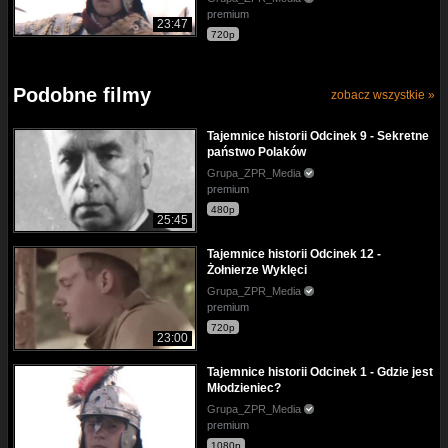
premium
23:47
720p
Podobne filmy
zobacz wszystkie »
Tajemnice historii Odcinek 9 - Sekretne
państwo Polaków
Grupa_ZPR_Media
premium
480p
25:45
Tajemnice historii Odcinek 12 -
Żołnierze Wyklęci
Grupa_ZPR_Media
premium
720p
23:00
Tajemnice historii Odcinek 1 - Gdzie jest
Młodzieniec?
Grupa_ZPR_Media
premium
1080p