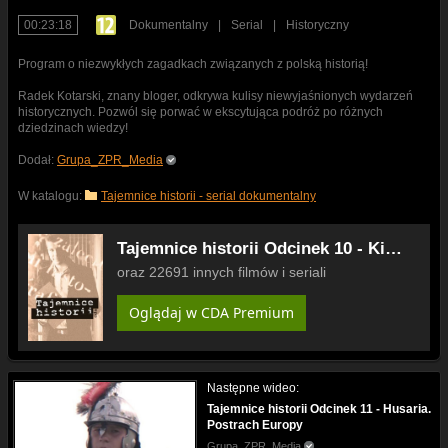
00:23:18
Dokumentalny
|
Serial
|
Historyczny
Program o niezwykłych zagadkach związanych z polską historią!
Radek Kotarski, znany bloger, odkrywa kulisy niewyjaśnionych wydarzeń
historycznych. Pozwól się porwać w ekscytująca podróż po różnych
dziedzinach wiedzy!
Dodał:
Grupa_ZPR_Media
W katalogu:
Tajemnice historii - serial dokumentalny
Tajemnice historii Odcinek 10 - Kim
jesteśmy? O Słowianach
oraz 22691 innych filmów i seriali
Oglądaj w CDA Premium
Następne wideo:
Tajemnice historii Odcinek 11 - Husaria.
Postrach Europy
Grupa_ZPR_Media