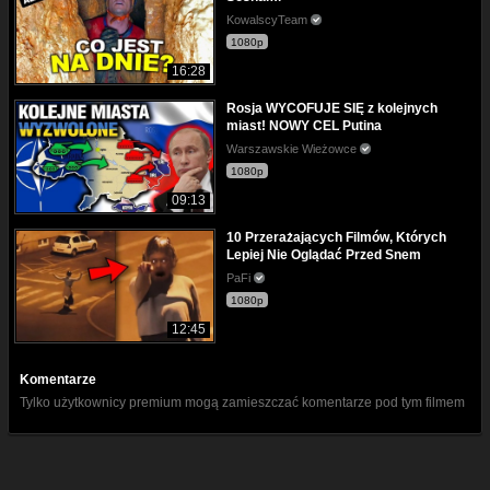
KowalscyTeam
1080p
16:28
Rosja WYCOFUJE SIĘ z kolejnych
miast! NOWY CEL Putina
Warszawskie Wieżowce
1080p
09:13
10 Przerażających Filmów, Których
Lepiej Nie Oglądać Przed Snem
PaFi
1080p
12:45
Komentarze
Tylko użytkownicy premium mogą zamieszczać komentarze pod tym filmem