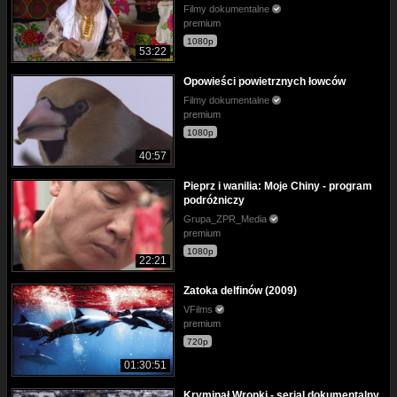
Filmy dokumentalne
premium
1080p
53:22
Opowieści powietrznych łowców
Filmy dokumentalne
premium
1080p
40:57
Pieprz i wanilia: Moje Chiny - program
podróżniczy
Grupa_ZPR_Media
premium
1080p
22:21
Zatoka delfinów (2009)
VFilms
premium
720p
01:30:51
Kryminał Wronki - serial dokumentalny