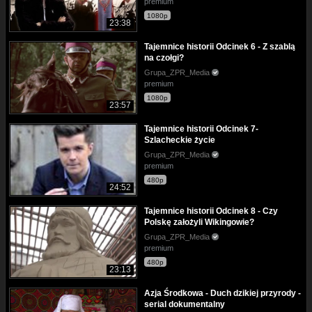
premium
1080p
23:38
Tajemnice historii Odcinek 6 - Z szablą
na czołgi?
Grupa_ZPR_Media
premium
1080p
23:57
Tajemnice historii Odcinek 7-
Szlacheckie życie
Grupa_ZPR_Media
premium
480p
24:52
Tajemnice historii Odcinek 8 - Czy
Polskę założyli Wikingowie?
Grupa_ZPR_Media
premium
480p
23:13
Azja Środkowa - Duch dzikiej przyrody -
serial dokumentalny