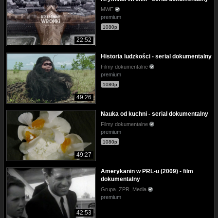
MWE
premium
1080p
22:52
Historia ludzkości - serial dokumentalny
Filmy dokumentalne
premium
1080p
49:26
Nauka od kuchni - serial dokumentalny
Filmy dokumentalne
premium
1080p
49:27
Amerykanin w PRL-u (2009) - film
dokumentalny
Grupa_ZPR_Media
premium
42:53