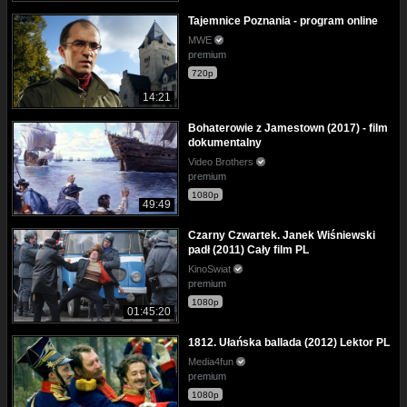
Tajemnice Poznania - program online
MWE
premium
720p
14:21
Bohaterowie z Jamestown (2017) - film
dokumentalny
Video Brothers
premium
1080p
49:49
Czarny Czwartek. Janek Wiśniewski
padł (2011) Cały film PL
KinoSwiat
premium
1080p
01:45:20
1812. Ułańska ballada (2012) Lektor PL
Media4fun
premium
1080p