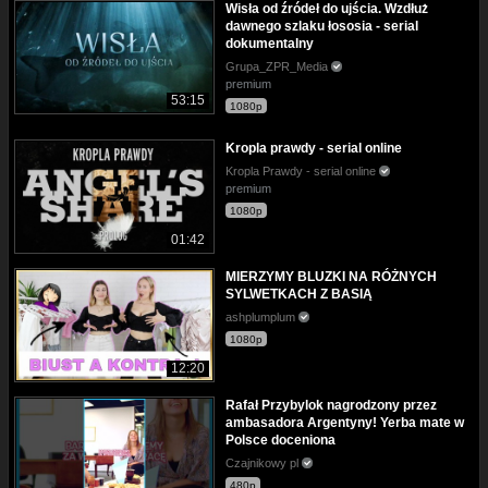
Wisła od źródeł do ujścia. Wzdłuż
dawnego szlaku łososia - serial
dokumentalny
Grupa_ZPR_Media
premium
53:15
1080p
Kropla prawdy - serial online
Kropla Prawdy - serial online
premium
1080p
01:42
MIERZYMY BLUZKI NA RÓŻNYCH
SYLWETKACH Z BASIĄ
ashplumplum
1080p
12:20
Rafał Przybylok nagrodzony przez
ambasadora Argentyny! Yerba mate w
Polsce doceniona
Czajnikowy pl
480p