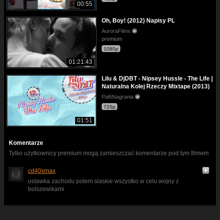
00:55
Oh, Boy! (2012) Napisy PL
AuroraFilms
premium
1080p
01:21:43
Lilu & DjDBT - Nipsey Hussle - The Life |
Naturalna Kolej Rzeczy Mixtape (2013)
Pal6Nagrania
720p
01:51
Komentarze
Tylko użytkownicy premium mogą zamieszczać komentarze pod tym filmem
cd40xmax
ustawka zachodu potem slaskie wszystko w celu wojny z
bolszewikami