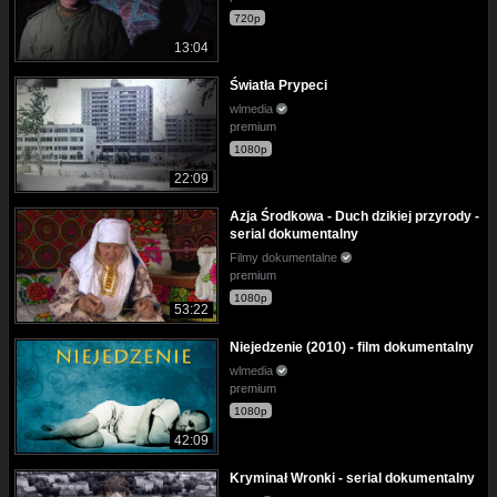
720p
13:04
Światła Prypeci
wlmedia
premium
1080p
22:09
Azja Środkowa - Duch dzikiej przyrody -
serial dokumentalny
Filmy dokumentalne
premium
1080p
53:22
Niejedzenie (2010) - film dokumentalny
wlmedia
premium
1080p
42:09
Kryminał Wronki - serial dokumentalny