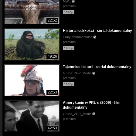
MWE
premium
1080p
22:52
Historia ludzkości - serial dokumentalny
Filmy dokumentalne
premium
1080p
49:26
Tajemnice historii - serial dokumentalny
Grupa_ZPR_Media
premium
1080p
22:53
Amerykanin w PRL-u (2009) - film
dokumentalny
Grupa_ZPR_Media
premium
42:53