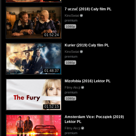
7 uczuć (2018) Cały film PL
KinoSwiat
premium
1080p
01:52:24
Kurier (2019) Cały film PL
KinoSwiat
premium
1080p
01:48:37
Mizofobia (2016) Lektor PL
Filmy Akcji
premium
1080p
01:52:15
Amsterdam Vice: Początek (2019)
Lektor PL
Filmy Akcji
premium