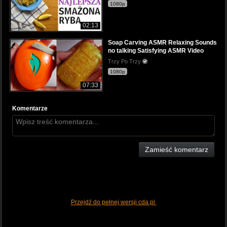
1080p
02:13
Soap Carving ASMR Relaxing Sounds
no talking Satisfying ASMR Video
Trzy Po Trzy
1080p
07:33
Komentarze
Zamieść komentarz
Przejdź do pełnej wersji cda.pl