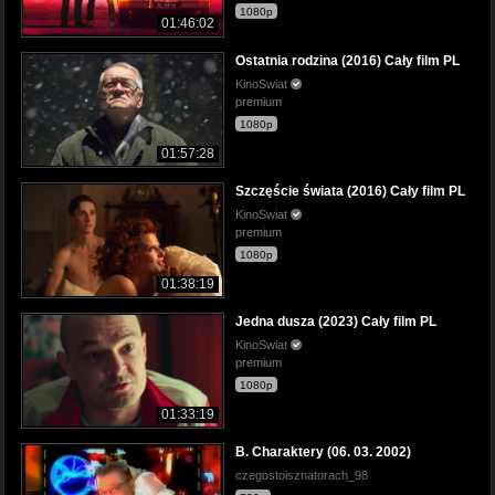
1080p
01:46:02
Ostatnia rodzina (2016) Cały film PL
KinoSwiat
premium
1080p
01:57:28
Szczęście świata (2016) Cały film PL
KinoSwiat
premium
1080p
01:38:19
Jedna dusza (2023) Cały film PL
KinoSwiat
premium
1080p
01:33:19
B. Charaktery (06. 03. 2002)
czegostoisznatorach_98