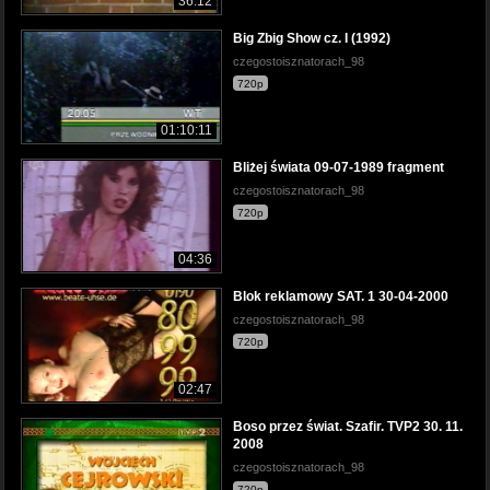
36:12
Big Zbig Show cz. I (1992)
czegostoisznatorach_98
720p
01:10:11
Bliżej świata 09-07-1989 fragment
czegostoisznatorach_98
720p
04:36
Blok reklamowy SAT. 1 30-04-2000
czegostoisznatorach_98
720p
02:47
Boso przez świat. Szafir. TVP2 30. 11.
2008
czegostoisznatorach_98
720p