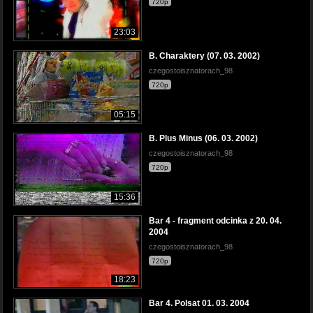
720p
23:03
B. Charaktery (07. 03. 2002)
czegostoisznatorach_98
720p
05:15
B. Plus Minus (06. 03. 2002)
czegostoisznatorach_98
720p
15:36
Bar 4 - fragment odcinka z 20. 04.
2004
czegostoisznatorach_98
720p
18:23
Bar 4. Polsat 01. 03. 2004