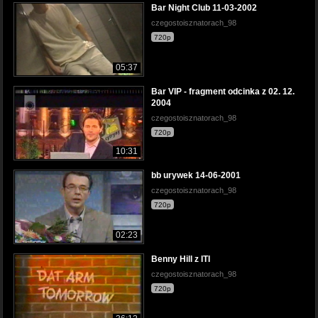
Bar Night Club 11-03-2002
czegostoisznatorach_98
720p
05:37
Bar VIP - fragment odcinka z 02. 12.
2004
czegostoisznatorach_98
720p
10:31
bb urywek 14-06-2001
czegostoisznatorach_98
720p
02:23
Benny Hill z ITI
czegostoisznatorach_98
720p