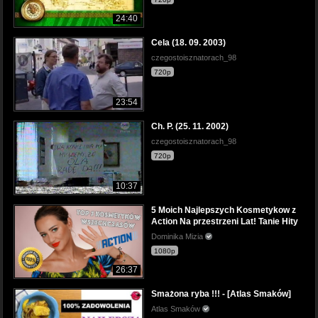
24:40
Cela (18. 09. 2003)
czegostoisznatorach_98
720p
23:54
Ch. P. (25. 11. 2002)
czegostoisznatorach_98
720p
10:37
5 Moich Najlepszych Kosmetykow z
Action Na przestrzeni Lat! Tanie Hity
Dominika Mizia
1080p
26:37
Smażona ryba !!! - [Atlas Smaków]
Atlas Smaków