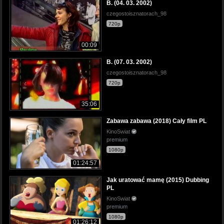
B. (04. 03. 2002)
czegostoisznatorach_98
720p
00:09
B. (07. 03. 2002)
czegostoisznatorach_98
720p
35:06
Zabawa zabawa (2018) Cały film PL
KinoSwiat
premium
1080p
01:24:57
Jak uratować mamę (2015) Dubbing
PL
KinoSwiat
premium
1080p
01:26:12