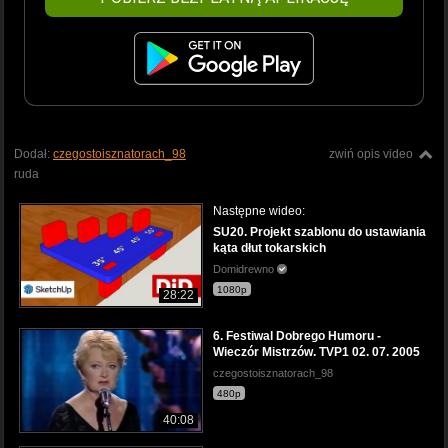
Dodał:
czegostoisznatorach_98
zwiń opis video
ruda
Następne wideo:
SU20. Projekt szablonu do ustawiania
kąta dłut tokarskich
Domidrewno
1080p
28:22
6. Festiwal Dobrego Humoru -
Wieczór Mistrzów. TVP1 02. 07. 2005
czegostoisznatorach_98
480p
40:08