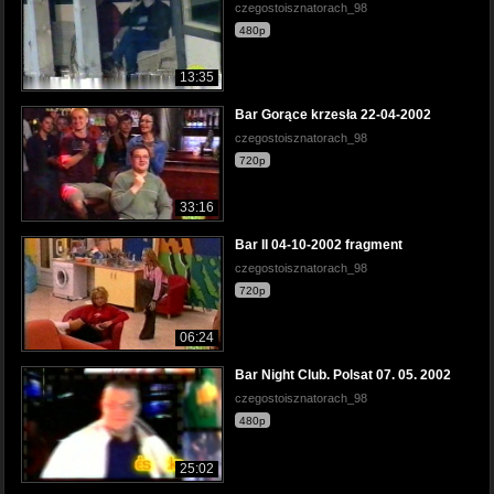
czegostoisznatorach_98
480p
13:35
Bar Gorące krzesła 22-04-2002
czegostoisznatorach_98
720p
33:16
Bar II 04-10-2002 fragment
czegostoisznatorach_98
720p
06:24
Bar Night Club. Polsat 07. 05. 2002
czegostoisznatorach_98
480p
25:02