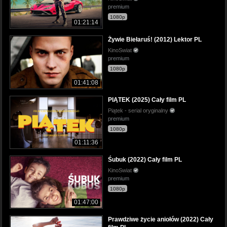
premium
1080p
01:21:14
Żywie Biełaruś! (2012) Lektor PL
KinoSwiat
premium
1080p
01:41:08
PIĄTEK (2025) Cały film PL
Piątek - serial oryginalny
premium
1080p
01:11:36
Śubuk (2022) Cały film PL
KinoSwiat
premium
1080p
01:47:00
Prawdziwe życie aniołów (2022) Cały