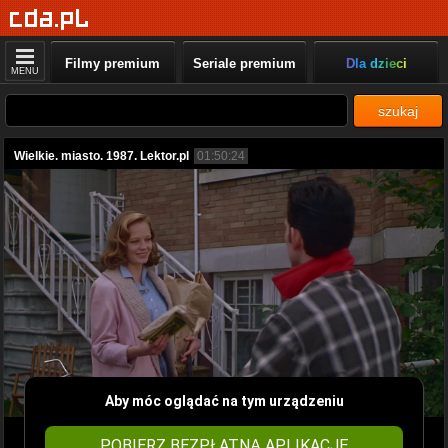
Filmy premium
Seriale premium
Dla dzieci
MENU
szukaj
Wielkie. miasto. 1987. Lektor.pl
01:50:24
Aby móc oglądać na tym urządzeniu
POBIERZ BEZPŁATNĄ APLIKACJĘ