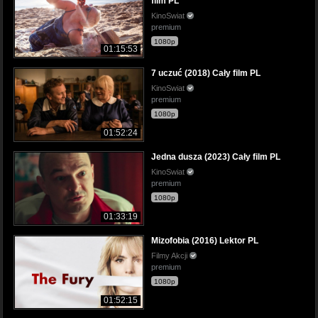
film PL
KinoSwiat
premium
1080p
01:15:53
7 uczuć (2018) Cały film PL
KinoSwiat
premium
1080p
01:52:24
Jedna dusza (2023) Cały film PL
KinoSwiat
premium
1080p
01:33:19
Mizofobia (2016) Lektor PL
Filmy Akcji
premium
1080p
01:52:15