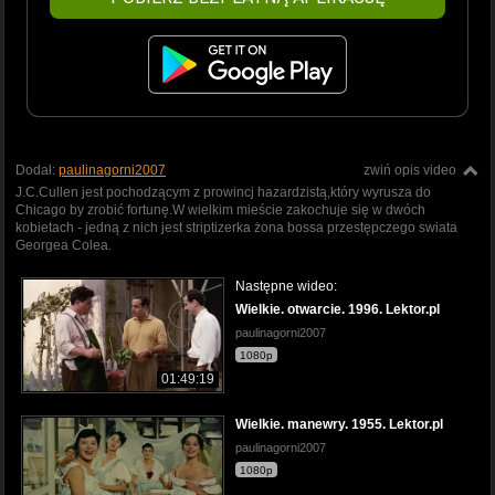
Dodał:
paulinagorni2007
zwiń opis video
J.C.Cullen jest pochodzącym z prowincj hazardzistą,który wyrusza do
Chicago by zrobić fortunę.W wielkim mieście zakochuje się w dwóch
kobietach - jedną z nich jest striptizerka żona bossa przestępczego swiata
Georgea Colea.
Następne wideo:
Wielkie. otwarcie. 1996. Lektor.pl
paulinagorni2007
1080p
01:49:19
Wielkie. manewry. 1955. Lektor.pl
paulinagorni2007
1080p