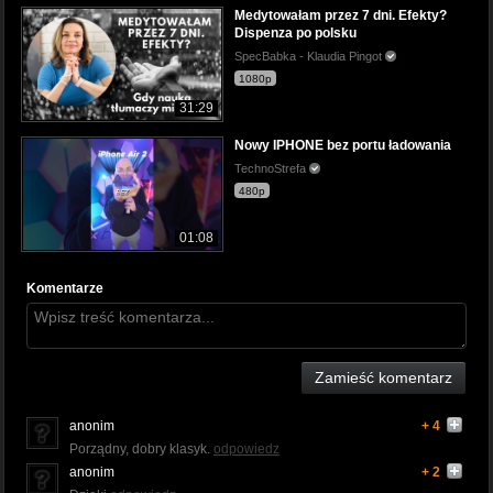
Medytowałam przez 7 dni. Efekty?
Dispenza po polsku
SpecBabka - Klaudia Pingot
1080p
31:29
Nowy IPHONE bez portu ładowania
TechnoStrefa
480p
01:08
Komentarze
Zamieść komentarz
anonim
+ 4
Porządny, dobry klasyk.
odpowiedz
anonim
+ 2