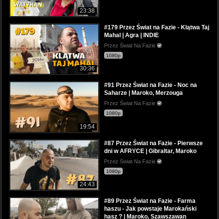
23:38
#179 Przez Świat na Fazie - Klątwa Taj
Mahal | Agra | INDIE
Przez Świat Na Fazie
1080p
30:36
#91 Przez Świat na Fazie - Noc na
Saharze | Maroko, Merzouga
Przez Świat Na Fazie
1080p
19:54
#87 Przez Świat na Fazie - Pierwsze
dni w AFRYCE | Gibraltar, Maroko
Przez Świat Na Fazie
1080p
24:43
#89 Przez Świat na Fazie - Farma
haszu - Jak powstaje Marokański
hasz ? | Maroko, Szawszawan