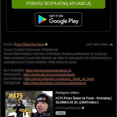
POBIERZ BEZPŁATNĄ APLIKACJĘ
Dodał:
Przez Świat Na Fazie
zwiń opis video
Uuuuu Drodzy Fazowicze i Fazowiczki
Przed Wami kolejny odcinek z Palestyny Jestem przekonany że może się
Wam spodobać a jeśli tak właśnie się stało to zapraszam do komentowania i
udostępniania Pozdro wielkie i miłej niedzieli życzę
KUP KSIĄŻKĘ:
https://www.przezswiatnafazie.pl
PATRONITE -
https://patronite.pl/przezswiatnafazie
INSTAGRAM -
https://www.instagram.com/przez_swiat_na_fazie
FACEBOOK -
https://www.facebook.com/przezswiatnafazie
Następne wideo:
#175 Przez Świat na Fazie - Kemping |
SŁOWACJA (ft. @BNTvideo )
PrzezSwiatNaFazie
1080p
22:32