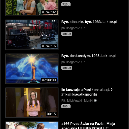
720p
01:47:02
Być. albo. nie. być. 1983. Lektor.pl
paulinagorni2007
1080p
01:47:16
Być. doskonałym. 1985. Lektor.pl
paulinagorni2007
1080p
02:00:00
ile kosztuje u Pani konsultacja?
#fikimikiagatkiimoniki
Fiki Miki Agatki i Moniki
480p
00:15
#166 Przez Świat na Fazie - Misja
specjalna | UZBEKISTAN | | ft.