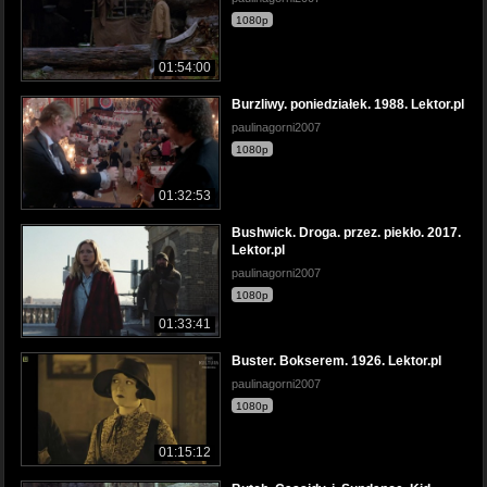
1080p
01:54:00
Burzliwy. poniedziałek. 1988. Lektor.pl
paulinagorni2007
1080p
01:32:53
Bushwick. Droga. przez. piekło. 2017.
Lektor.pl
paulinagorni2007
1080p
01:33:41
Buster. Bokserem. 1926. Lektor.pl
paulinagorni2007
1080p
01:15:12