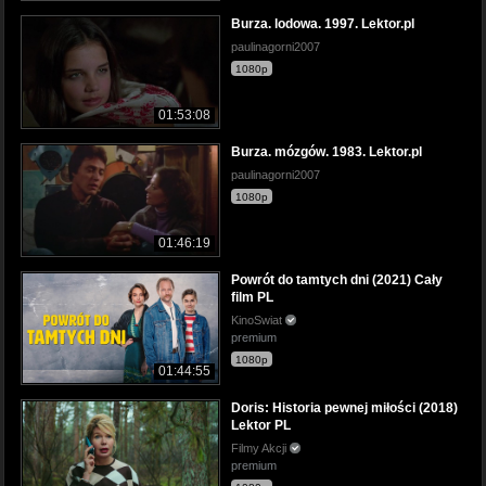
Burza. lodowa. 1997. Lektor.pl
paulinagorni2007
1080p
01:53:08
Burza. mózgów. 1983. Lektor.pl
paulinagorni2007
1080p
01:46:19
Powrót do tamtych dni (2021) Cały
film PL
KinoSwiat
premium
1080p
01:44:55
Doris: Historia pewnej miłości (2018)
Lektor PL
Filmy Akcji
premium