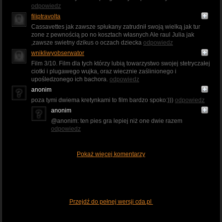
odpowiedz
filiptravolta
Cassavettes jak zawsze spłukany zatrudnił swoją wielką jak tur
zone z pewnością po no kosztach własnych Ale raul Julia jak
,zawsze swietny dzikus o oczach dziecka
odpowiedz
wnikliwyobserwator
Film 3/10. Film dla tych którzy lubią towarzystwo swojej stetryczałej
ciotki i plugawego wujka, oraz wiecznie zaślinionego i
upośledzonego ich bachora.
odpowiedz
anonim
poza tymi dwiema kretynkami to film bardzo spoko:)))
odpowiedz
anonim
@anonim: ten pies gra lepiej niż one dwie razem
odpowiedz
Pokaż więcej komentarzy
Przejdź do pełnej wersji cda.pl