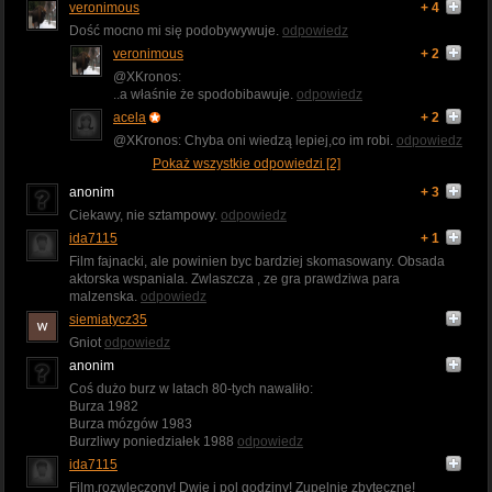
veronimous
+ 4
Dość mocno mi się podobywywuje.
odpowiedz
veronimous
+ 2
@XKronos:
..a właśnie że spodobibawuje.
odpowiedz
acela
+ 2
@XKronos: Chyba oni wiedzą lepiej,co im robi.
odpowiedz
Pokaż wszystkie odpowiedzi [2]
anonim
+ 3
Ciekawy, nie sztampowy.
odpowiedz
ida7115
+ 1
Film fajnacki, ale powinien byc bardziej skomasowany. Obsada
aktorska wspaniala. Zwlaszcza , ze gra prawdziwa para
malzenska.
odpowiedz
siemiatycz35
Gniot
odpowiedz
anonim
Coś dużo burz w latach 80-tych nawaliło:
Burza 1982
Burza mózgów 1983
Burzliwy poniedziałek 1988
odpowiedz
ida7115
Film.rozwleczony! Dwie i pol godziny! Zupelnie zbyteczne!