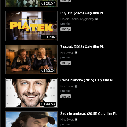
1080p
01:28:57
PIĄTEK (2025) Cały film PL
Piątek - serial oryginalny
premium
1080p
01:11:36
7 uczuć (2018) Cały film PL
KinoSwiat
premium
1080p
01:52:24
Carte blanche (2015) Cały film PL
KinoSwiat
premium
1080p
01:44:53
Żyć nie umierać (2015) Cały film PL
KinoSwiat
premium