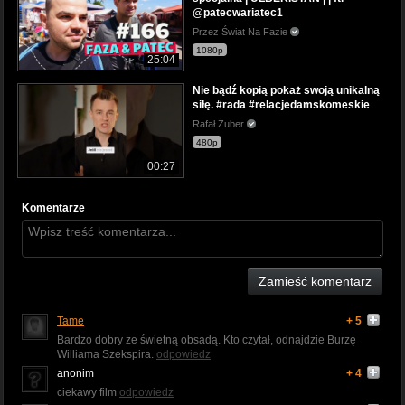
@patecwariatec1
Przez Świat Na Fazie
1080p
25:04
Nie bądź kopią pokaż swoją unikalną
siłę. #rada #relacjedamskomeskie
Rafał Żuber
480p
00:27
Komentarze
Zamieść komentarz
Tame
+ 5
Bardzo dobry ze świetną obsadą. Kto czytał, odnajdzie Burzę
Williama Szekspira.
odpowiedz
anonim
+ 4
ciekawy film
odpowiedz