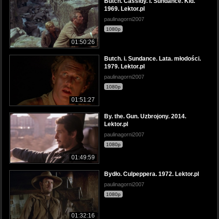
Butch. Cassidy. i. Sundance. Kid.
1969. Lektor.pl
paulinagorni2007
1080p
01:50:26
Butch. i. Sundance. Lata. młodości.
1979. Lektor.pl
paulinagorni2007
1080p
01:51:27
By. the. Gun. Uzbrojony. 2014.
Lektor.pl
paulinagorni2007
1080p
01:49:59
Bydło. Culpeppera. 1972. Lektor.pl
paulinagorni2007
1080p
01:32:16