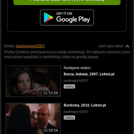
Dodał:
paulinagorni2007
zwiń opis video
Phillip Dimitrius przeżywa kryzys wieku średniego. Po odkryciu romansu żony
mężczyzna wyjeżdża z nastoletnią córką na grecką wyspę.
Następne wideo:
Burza. lodowa. 1997. Lektor.pl
paulinagorni2007
1080p
01:53:08
Burleska. 2010. Lektor.pl
paulinagorni2007
1080p
01:58:58