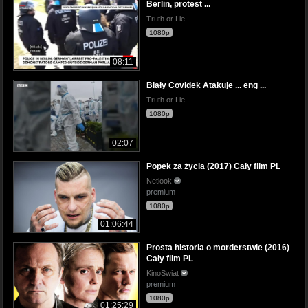
Berlin, protest ...
Truth or Lie
1080p
08:11
Biały Covidek Atakuje ... eng ...
Truth or Lie
1080p
02:07
Popek za życia (2017) Cały film PL
Netlook
premium
1080p
01:06:44
Prosta historia o morderstwie (2016)
Cały film PL
KinoSwiat
premium
1080p
01:25:29