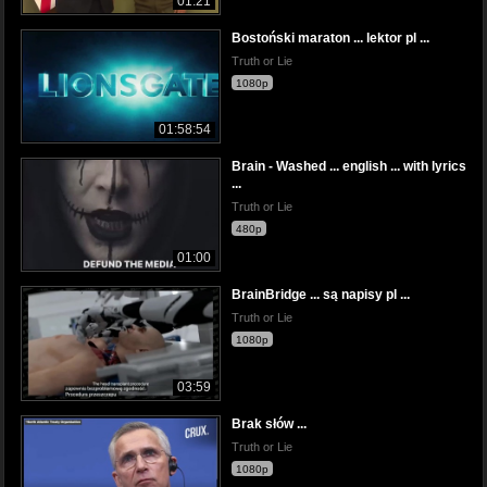
01:21
Bostoński maraton ... lektor pl ...
Truth or Lie
1080p
01:58:54
Brain - Washed ... english ... with lyrics
...
Truth or Lie
480p
01:00
BrainBridge ... są napisy pl ...
Truth or Lie
1080p
03:59
Brak słów ...
Truth or Lie
1080p