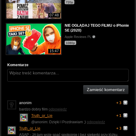
720p
07:48
NIE OGLĄDAJ TEGO FILMU o iPhonie
SE (2020)
Apple Reviews PL
1080p
15:47
Komentarze
Zamieść komentarz
anonim
+ 3
bardzo dobry film
odpowiedz
Truth_or_Lie
+ 1
@anonim: Dzięki I Pozdrawiam ;)
odpowiedz
Truth_or_Lie
+ 3
ASAP - JA tam wolę spać spokojnie i bez siekerki przy łóżku.