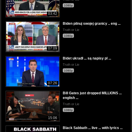
1080p
03:42
Biden pilnuj swojej granicy .. eng ...
Truth or Lie
1080p
07:09
Bidet ukradł ... są napisy pl ...
Truth or Lie
1080p
07:26
Bill Gates just dropped MILLIONS ...
english ...
Truth or Lie
1080p
15:06
Black Sabbath ... live ... with lyrics ...