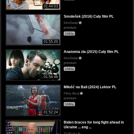
01:44:03
Smoleńsk (2016) Cały film PL
KinoSwiat
premium
1080p
01:55:20
Anatomia zła (2015) Cały film PL
KinoSwiat
premium
1080p
01:56:46
Miłość na Bali (2024) Lektor PL
Filmy Akcji
premium
1080p
01:52:24
Biden braces for long fight ahead in
Ukraine ... eng ...
Truth or Lie