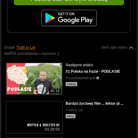
Dodał:
Truth or Lie
zwiń opis video
NetFliX przedstawia i zaprasza ;)
Następne wideo:
#1 Polska na Fazie - PODLASIE
PrzezSwiatNaFazie
1080p
40:18
Bardzo życiowy film ... lektor pl ...
Truth or Lie
480p
01:26:55