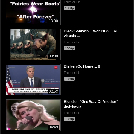
Truth or Lie
1080p
13:00
Black Sabbath ... War PIGS ... AI
visuals ...
Truth or Lie
1080p
08:00
Blinken Go Home ... !!!
Truth or Lie
1080p
02:53
Blondie - "One Way Or Another" -
dedykacja
Truth or Lie
1080p
04:49