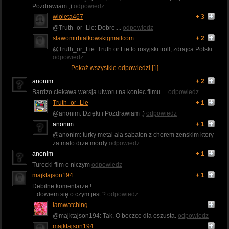
Pozdrawiam ;)
odpowiedz
wioleta467
+ 3
@Truth_or_Lie: Dobre....
odpowiedz
slawomirbialkowskigmailcom
+ 2
@Truth_or_Lie: Truth or Lie to rosyjski troll, zdrajca Polski
odpowiedz
Pokaż wszystkie odpowiedzi [1]
anonim
+ 2
Bardzo ciekawa wersja utworu na koniec filmu....
odpowiedz
Truth_or_Lie
+ 1
@anonim: Dzięki i Pozdrawiam ;)
odpowiedz
anonim
+ 1
@anonim: turky metal ala sabaton z chorem zenskim ktory
za malo drze mordy
odpowiedz
anonim
+ 1
Turecki film o niczym
odpowiedz
majktajson194
+ 1
Debilne komentarze !
...dowiem się o czym jest ?
odpowiedz
Iamwatching
@majktajson194: Tak. O beczce dla oszusta.
odpowiedz
majktajson194