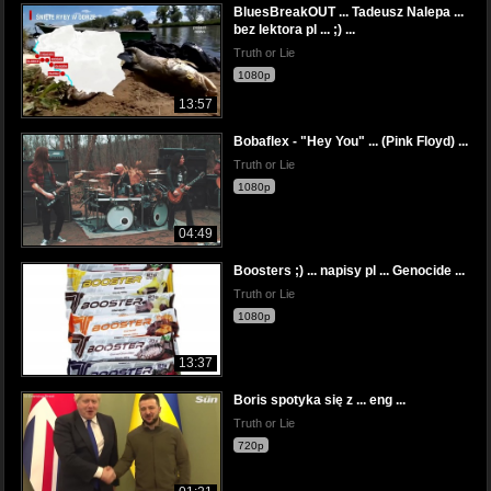
BluesBreakOUT ... Tadeusz Nalepa ...
bez lektora pl ... ;) ...
Truth or Lie
1080p
13:57
Bobaflex - "Hey You" ... (Pink Floyd) ...
Truth or Lie
1080p
04:49
Boosters ;) ... napisy pl ... Genocide ...
Truth or Lie
1080p
13:37
Boris spotyka się z ... eng ...
Truth or Lie
720p