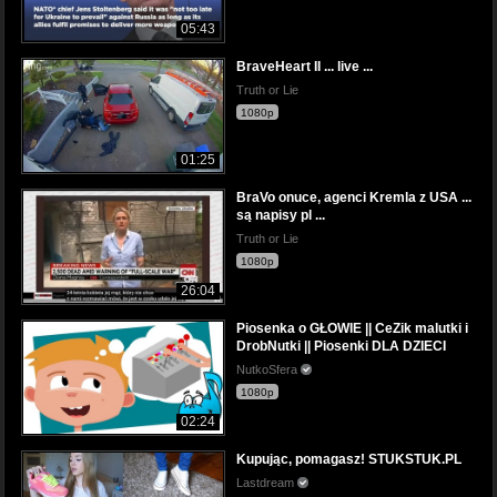
05:43
BraveHeart II ... live ...
Truth or Lie
1080p
01:25
BraVo onuce, agenci Kremla z USA ...
są napisy pl ...
Truth or Lie
1080p
26:04
Piosenka o GŁOWIE || CeZik malutki i
DrobNutki || Piosenki DLA DZIECI
NutkoSfera
1080p
02:24
Kupując, pomagasz! STUKSTUK.PL
Lastdream