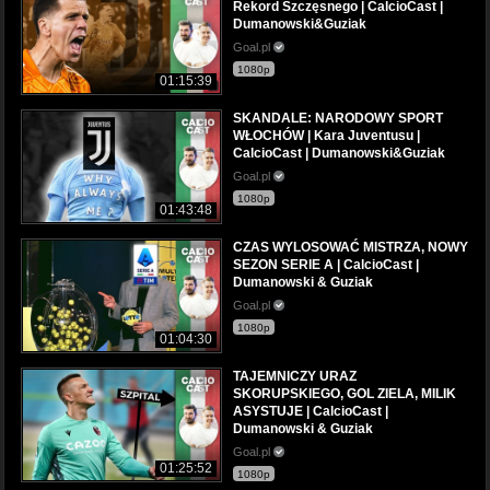
Rekord Szczęsnego | CalcioCast |
Dumanowski&Guziak
Goal.pl
1080p
01:15:39
SKANDALE: NARODOWY SPORT
WŁOCHÓW | Kara Juventusu |
CalcioCast | Dumanowski&Guziak
Goal.pl
1080p
01:43:48
CZAS WYLOSOWAĆ MISTRZA, NOWY
SEZON SERIE A | CalcioCast |
Dumanowski & Guziak
Goal.pl
1080p
01:04:30
TAJEMNICZY URAZ
SKORUPSKIEGO, GOL ZIELA, MILIK
ASYSTUJE | CalcioCast |
Dumanowski & Guziak
Goal.pl
01:25:52
1080p