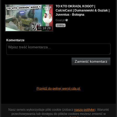
TO KTO OKRADŁ KOGO? |
CalcioCast | Dumanowski & Guziak |
Juventus - Bologna
Goal.pl
1080p
01:18:28
Komentarze
Zamieść komentarz
Przejdź do pełnej wersji cda.pl
Nasz serwis wykorzystuje pliki cookie (zobacz
naszą politykę
). Warunki
przechowywania lub dostępu do plików cookies możesz zmienić w