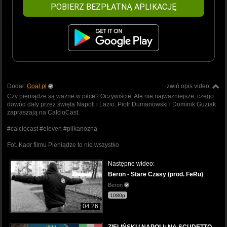
POBIERZ BEZPŁATNĄ APLIKACJĘ
Dodał:
Goal.pl
zwiń opis video
Czy pieniądze są ważne w piłce? Oczywiście. Ale nie najważniejsze, czego
dowód dały przez święta Napoli i Lazio. Piotr Dumanowski i Dominik Guziak
zapraszają na CalcioCast.
#calciocast #eleven #pilkanozna
Fot. Kadr filmu Pieniądze to nie wszystko
Następne wideo:
Beron - Stare Czasy (prod. FeRu)
Beron
1080p
04:26
ZIELIŃSKI I NAPOLI: NA SCUDETTO