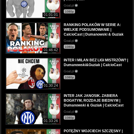
Goal.pl
1080p
01:01:01
RANKING POLAKÓW W SERIE A:
WIELKIE PODSUMOWANIE |
CalcioCast | Dumanowski & Guziak
Goal.pl
1080p
01:46:42
INTER I MILAN BEZ LIGI MISTRZÓW? |
Dumanowski&Guziak | CalcioCast
Goal.pl
1080p
01:30:24
INTER JAK JANOSIK. ZABIERA
BOGATYM, ROZDAJE BIEDNYM |
Dumanowski & Guziak | CalcioCast
Goal.pl
1080p
01:33:26
POTĘŻNY WOJCIECH SZCZĘSNY |