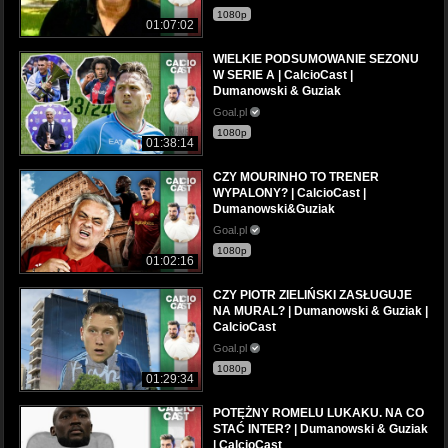
1080p
01:07:02
WIELKIE PODSUMOWANIE SEZONU
W SERIE A | CalcioCast |
Dumanowski & Guziak
Goal.pl
1080p
01:38:14
CZY MOURINHO TO TRENER
WYPALONY? | CalcioCast |
Dumanowski&Guziak
Goal.pl
1080p
01:02:16
CZY PIOTR ZIELIŃSKI ZASŁUGUJE
NA MURAL? | Dumanowski & Guziak |
CalcioCast
Goal.pl
1080p
01:29:34
POTĘŻNY ROMELU LUKAKU. NA CO
STAĆ INTER? | Dumanowski & Guziak
| CalcioCast