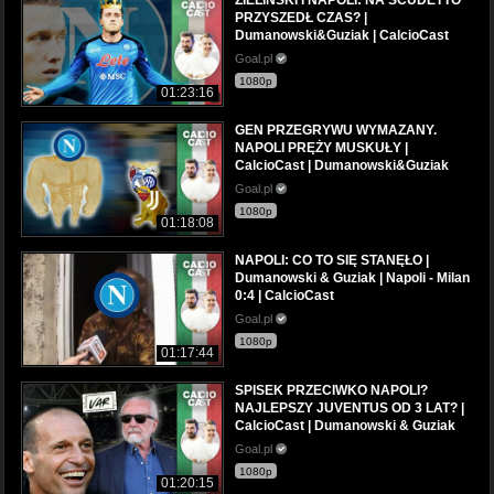
PRZYSZEDŁ CZAS? |
Dumanowski&Guziak | CalcioCast
Goal.pl
1080p
01:23:16
GEN PRZEGRYWU WYMAZANY.
NAPOLI PRĘŻY MUSKUŁY |
CalcioCast | Dumanowski&Guziak
Goal.pl
1080p
01:18:08
NAPOLI: CO TO SIĘ STANĘŁO |
Dumanowski & Guziak | Napoli - Milan
0:4 | CalcioCast
Goal.pl
1080p
01:17:44
SPISEK PRZECIWKO NAPOLI?
NAJLEPSZY JUVENTUS OD 3 LAT? |
CalcioCast | Dumanowski & Guziak
Goal.pl
1080p
01:20:15