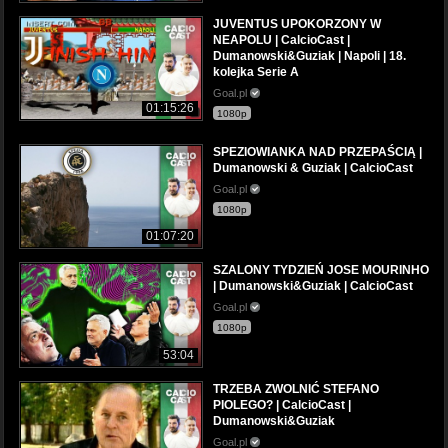
JUVENTUS UPOKORZONY W
NEAPOLU | CalcioCast |
Dumanowski&Guziak | Napoli | 18.
kolejka Serie A
Goal.pl
01:15:26
1080p
SPEZIOWIANKA NAD PRZEPAŚCIĄ |
Dumanowski & Guziak | CalcioCast
Goal.pl
1080p
01:07:20
SZALONY TYDZIEŃ JOSE MOURINHO
| Dumanowski&Guziak | CalcioCast
Goal.pl
1080p
53:04
TRZEBA ZWOLNIĆ STEFANO
PIOLEGO? | CalcioCast |
Dumanowski&Guziak
Goal.pl