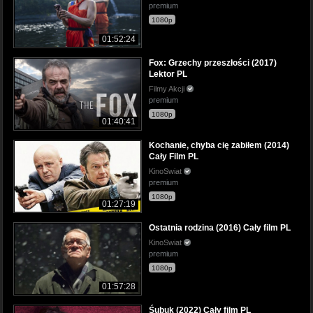
premium
1080p
01:52:24
Fox: Grzechy przeszłości (2017)
Lektor PL
Filmy Akcji
premium
1080p
01:40:41
Kochanie, chyba cię zabiłem (2014)
Cały Film PL
KinoSwiat
premium
1080p
01:27:19
Ostatnia rodzina (2016) Cały film PL
KinoSwiat
premium
1080p
01:57:28
Śubuk (2022) Cały film PL