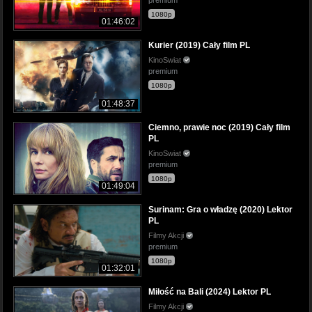
1080p
01:46:02
Kurier (2019) Cały film PL
KinoSwiat
premium
1080p
01:48:37
Ciemno, prawie noc (2019) Cały film
PL
KinoSwiat
premium
1080p
01:49:04
Surinam: Gra o władzę (2020) Lektor
PL
Filmy Akcji
premium
1080p
01:32:01
Miłość na Bali (2024) Lektor PL
Filmy Akcji