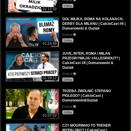
1080p
01:12:32
GOL MILIKA, ROMA NA KOLANACH,
DERBY DLA MILANU | CalcioCast #6 |
Dumanowski & Guziak
Goal.pl
1080p
01:24:49
JUVE, INTER, ROMA I MILAN
PRZEGRYWAJĄ! #ALLEGRIOUT? |
CalcioCast #8 | Dumanowski &
Guziak
Goal.pl
01:29:12
1080p
TRZEBA ZWOLNIĆ STEFANO
PIOLEGO? | CalcioCast |
Dumanowski&Guziak
Goal.pl
1080p
01:07:02
CZY MOURINHO TO TRENER
WYPALONY? | CalcioCast |