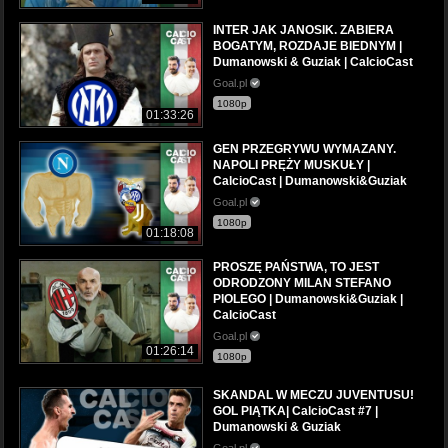
INTER JAK JANOSIK. ZABIERA
BOGATYM, ROZDAJE BIEDNYM |
Dumanowski & Guziak | CalcioCast
Goal.pl
1080p
01:33:26
GEN PRZEGRYWU WYMAZANY.
NAPOLI PRĘŻY MUSKUŁY |
CalcioCast | Dumanowski&Guziak
Goal.pl
1080p
01:18:08
PROSZĘ PAŃSTWA, TO JEST
ODRODZONY MILAN STEFANO
PIOLEGO | Dumanowski&Guziak |
CalcioCast
Goal.pl
01:26:14
1080p
SKANDAL W MECZU JUVENTUSU!
GOL PIĄTKA| CalcioCast #7 |
Dumanowski & Guziak
Goal.pl