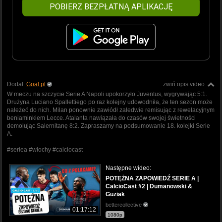
POBIERZ BEZPŁATNĄ APLIKACJĘ
Dodał:
Goal.pl
zwiń opis video
W meczu na szczycie Serie A Napoli upokorzyło Juventus, wygrywając 5:1.
Drużyna Luciano Spallettiego po raz kolejny udowodniła, że ten sezon może
należeć do nich. Milan ponownie zawiódł zaledwie remisując z rewelacyjnym
beniaminkiem Lecce. Atalanta nawiązała do czasów swojej świetności
demolując Salernitanę 8:2. Zapraszamy na podsumowanie 18. kolejki Serie
A.
#seriea #włochy #calciocast
Następne wideo:
POTĘŻNA ZAPOWIEDŹ SERIE A |
CalcioCast #2 | Dumanowski &
Guziak
bettercollective
01:17:12
1080p