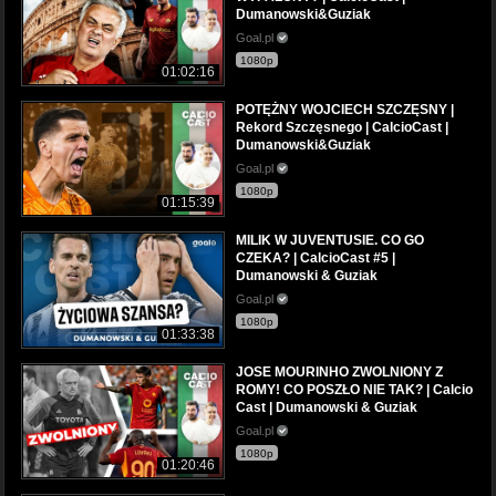
Dumanowski&Guziak
Goal.pl
1080p
01:02:16
POTĘŻNY WOJCIECH SZCZĘSNY |
Rekord Szczęsnego | CalcioCast |
Dumanowski&Guziak
Goal.pl
1080p
01:15:39
MILIK W JUVENTUSIE. CO GO
CZEKA? | CalcioCast #5 |
Dumanowski & Guziak
Goal.pl
1080p
01:33:38
JOSE MOURINHO ZWOLNIONY Z
ROMY! CO POSZŁO NIE TAK? | Calcio
Cast | Dumanowski & Guziak
Goal.pl
1080p
01:20:46