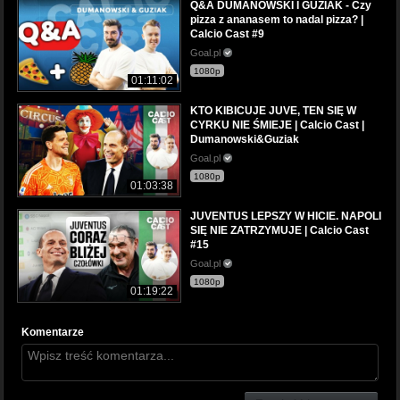
Q&A DUMANOWSKI I GUZIAK - Czy
pizza z ananasem to nadal pizza? |
Calcio Cast #9
Goal.pl
1080p
01:11:02
KTO KIBICUJE JUVE, TEN SIĘ W
CYRKU NIE ŚMIEJE | Calcio Cast |
Dumanowski&Guziak
Goal.pl
1080p
01:03:38
JUVENTUS LEPSZY W HICIE. NAPOLI
SIĘ NIE ZATRZYMUJE | Calcio Cast
#15
Goal.pl
1080p
01:19:22
Komentarze