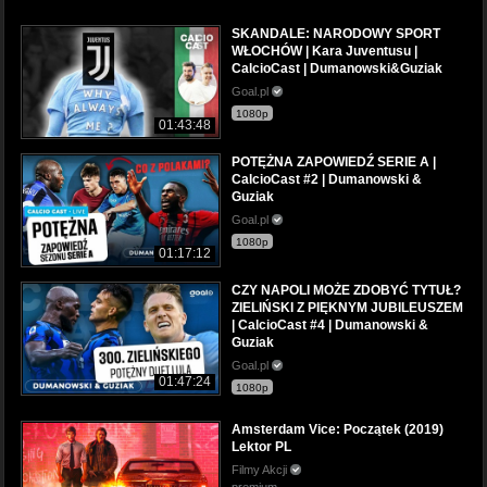
SKANDALE: NARODOWY SPORT
WŁOCHÓW | Kara Juventusu |
CalcioCast | Dumanowski&Guziak
Goal.pl
1080p
01:43:48
POTĘŻNA ZAPOWIEDŹ SERIE A |
CalcioCast #2 | Dumanowski &
Guziak
Goal.pl
1080p
01:17:12
CZY NAPOLI MOŻE ZDOBYĆ TYTUŁ?
ZIELIŃSKI Z PIĘKNYM JUBILEUSZEM
| CalcioCast #4 | Dumanowski &
Guziak
Goal.pl
01:47:24
1080p
Amsterdam Vice: Początek (2019)
Lektor PL
Filmy Akcji
premium