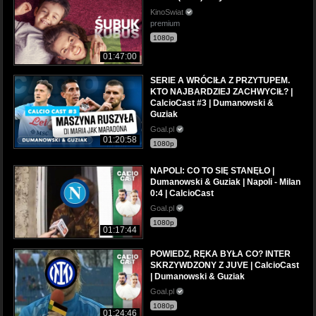
KinoSwiat
premium
1080p
01:47:00
SERIE A WRÓCIŁA Z PRZYTUPEM.
KTO NAJBARDZIEJ ZACHWYCIŁ? |
CalcioCast #3 | Dumanowski &
Guziak
Goal.pl
01:20:58
1080p
NAPOLI: CO TO SIĘ STANĘŁO |
Dumanowski & Guziak | Napoli - Milan
0:4 | CalcioCast
Goal.pl
1080p
01:17:44
POWIEDZ, RĘKA BYŁA CO? INTER
SKRZYWDZONY Z JUVE | CalcioCast
| Dumanowski & Guziak
Goal.pl
1080p
01:24:46