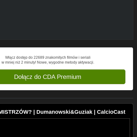
Włącz dostęp do 22689 znakomitych filmów i seriali
w mniej niż 2 minuty! Nowe, wygodne metody aktywacji.
Dołącz do CDA Premium
 MISTRZÓW? | Dumanowski&Guziak | CalcioCast