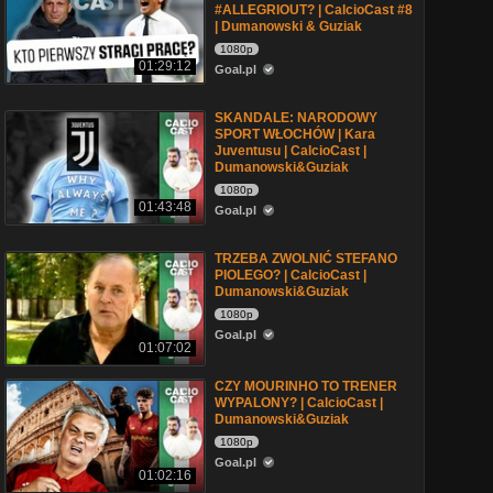
#ALLEGRIOUT? | CalcioCast #8
| Dumanowski & Guziak
1080p
01:29:12
Goal.pl
SKANDALE: NARODOWY
SPORT WŁOCHÓW | Kara
Juventusu | CalcioCast |
Dumanowski&Guziak
1080p
01:43:48
Goal.pl
TRZEBA ZWOLNIĆ STEFANO
PIOLEGO? | CalcioCast |
Dumanowski&Guziak
1080p
Goal.pl
01:07:02
CZY MOURINHO TO TRENER
WYPALONY? | CalcioCast |
Dumanowski&Guziak
1080p
Goal.pl
01:02:16