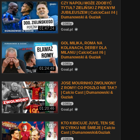
CZY NAPOLI MOŻE ZDOBYĆ
TYTUŁ? ZIELIŃSKI Z PIĘKNYM
JUBILEUSZEM | CalcioCast #4 |
Dumanowski & Guziak
1080p
01:47:24
Goal.pl
GOL MILIKA, ROMA NA
KOLANACH, DERBY DLA
MILANU | CalcioCast #6 |
Dumanowski & Guziak
1080p
01:24:49
Goal.pl
JOSE MOURINHO ZWOLNIONY
Z ROMY! CO POSZŁO NIE TAK?
| Calcio Cast | Dumanowski &
Guziak
1080p
01:20:46
Goal.pl
KTO KIBICUJE JUVE, TEN SIĘ
W CYRKU NIE ŚMIEJE | Calcio
Cast | Dumanowski&Guziak
1080p