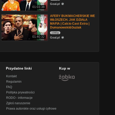
Goal.pl
01:03:38
AFERY BUKMACHERSKIE WE
WŁOSZECH. JAK DZIAŁA
MAFIA | Calcio Cast Extra |
Dumanowski&Guziak
1080p
01:40:32
Goal.pl
Przydatne linki
Kup w
Kontakt
Regulamin
FAQ
Polityka prywatności
RODO - informacje
Zgłoś naruszenie
Prawa autorskie oraz usługi cyfrowe