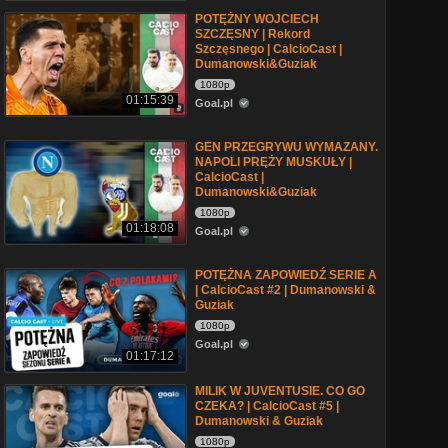
POTĘŻNY WOJCIECH
SZCZĘSNY | Rekord
Szczęsnego | CalcioCast |
Dumanowski&Guziak
1080p
01:15:39
Goal.pl
GEN PRZEGRYWU WYMAZANY.
NAPOLI PRĘŻY MUSKUŁY |
CalcioCast |
Dumanowski&Guziak
1080p
01:18:08
Goal.pl
POTĘŻNA ZAPOWIEDŹ SERIE A
| CalcioCast #2 | Dumanowski &
Guziak
1080p
Goal.pl
01:17:12
MILIK W JUVENTUSIE. CO GO
CZEKA? | CalcioCast #5 |
Dumanowski & Guziak
1080p