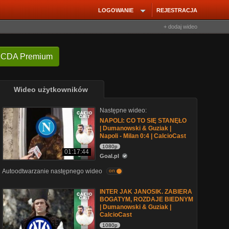
LOGOWANIE
REJESTRACJA
+ dodaj wideo
 CDA Premium
Wideo użytkowników
Następne wideo:
NAPOLI: CO TO SIĘ STANĘŁO
| Dumanowski & Guziak |
Napoli - Milan 0:4 | CalcioCast
1080p
01:17:44
Goal.pl
Autoodtwarzanie następnego wideo
on
INTER JAK JANOSIK. ZABIERA
BOGATYM, ROZDAJE BIEDNYM
| Dumanowski & Guziak |
CalcioCast
1080p