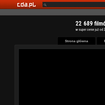
2
2
6
8
9
film
w super cenie już od 2
Strona główna