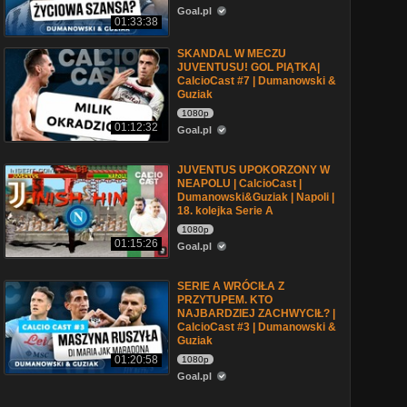
Goal.pl
01:33:38
SKANDAL W MECZU
JUVENTUSU! GOL PIĄTKA|
CalcioCast #7 | Dumanowski &
Guziak
1080p
01:12:32
Goal.pl
JUVENTUS UPOKORZONY W
NEAPOLU | CalcioCast |
Dumanowski&Guziak | Napoli |
18. kolejka Serie A
1080p
01:15:26
Goal.pl
SERIE A WRÓCIŁA Z
PRZYTUPEM. KTO
NAJBARDZIEJ ZACHWYCIŁ? |
CalcioCast #3 | Dumanowski &
Guziak
01:20:58
1080p
Goal.pl