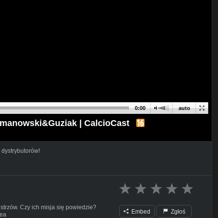
0:00
auto
manowski&Guziak | CalcioCast
 dystrybutorów!
Mistrzów. Czy ich misja się powiedzie?
Embed
Zgłoś
iea