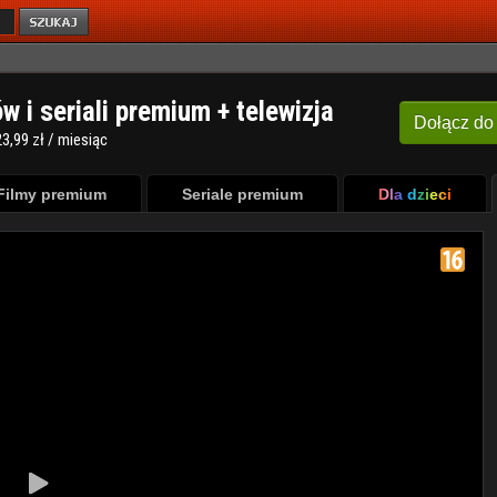
ów i seriali premium + telewizja
Dołącz
do
3,99 zł / miesiąc
Filmy premium
Seriale premium
Dla dzieci