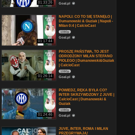
01:33:26
Goal.pl
NAPOLI: CO TO SIĘ STANĘŁO |
Dumanowski & Guziak | Napoli -
Milan 0:4 | CalcioCast
1080p
Goal.pl
01:17:44
PROSZĘ PAŃSTWA, TO JEST
ODRODZONY MILAN STEFANO
PIOLEGO | Dumanowski&Guziak
| CalcioCast
1080p
01:26:14
Goal.pl
POWIEDZ, RĘKA BYŁA CO?
INTER SKRZYWDZONY Z JUVE |
CalcioCast | Dumanowski &
Guziak
1080p
01:24:46
Goal.pl
JUVE, INTER, ROMA I MILAN
PRZEGRYWAJĄ!