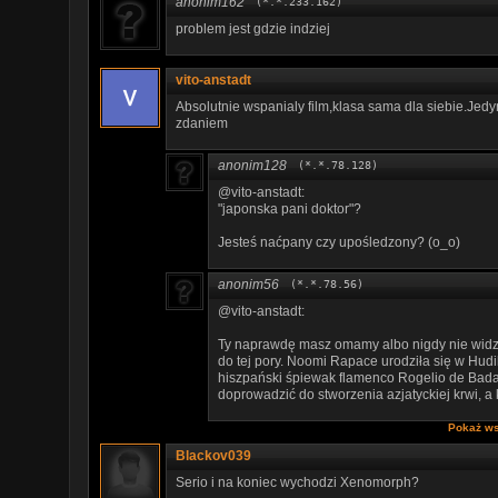
anonim162
(*.*.233.162)
problem jest gdzie indziej
vito-anstadt
Absolutnie wspanialy film,klasa sama dla siebie.Jedy
zdaniem
anonim128
(*.*.78.128)
@vito-anstadt:
"japonska pani doktor"?
Jesteś naćpany czy upośledzony? (o_o)
anonim56
(*.*.78.56)
@vito-anstadt:
Ty naprawdę masz omamy albo nigdy nie widzia
do tej pory. Noomi Rapace urodziła się w Hudik
hiszpański śpiewak flamenco Rogelio de Bada
doprowadzić do stworzenia azjatyckiej krwi, a
Pokaż ws
Blackov039
Serio i na koniec wychodzi Xenomorph?