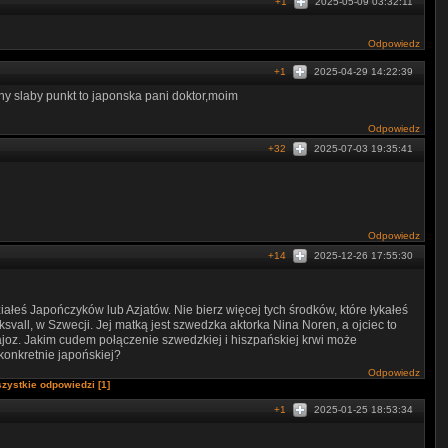
+1
2025-05-09 03:32:11
Odpowiedz
+1
2025-04-29 14:22:39
ny slaby punkt to japonska pani doktor,moim
Odpowiedz
+32
2025-07-03 19:35:41
Odpowiedz
+14
2025-12-26 17:55:30
łeś Japończyków lub Azjatów. Nie bierz więcej tych środków, które łykałeś
svall, w Szwecji. Jej matką jest szwedzka aktorka Nina Noren, a ojciec to
joz. Jakim cudem połączenie szwedzkiej i hiszpańskiej krwi może
 konkretnie japońskiej?
Odpowiedz
zystkie odpowiedzi [1]
+1
2025-01-25 18:53:34