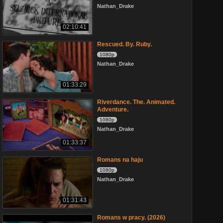
Nathan_Drake
02:10:41
Rescued. By. Ruby.
1080p
Nathan_Drake
01:33:29
Riverdance. The. Animated.
Adventure.
1080p
Nathan_Drake
01:33:37
Romans na haju
1080p
Nathan_Drake
01:31:43
Romans w pracy. (2026)