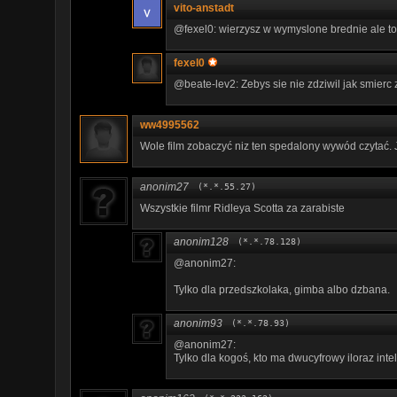
vito-anstadt
@fexel0: wierzysz w wymyslone brednie ale to 
fexel0
@beate-lev2: Zebys sie nie zdziwil jak smierc
ww4995562
Wole film zobaczyć niz ten spedalony wywód czytać. J
anonim27
(*.*.55.27)
Wszystkie filmr Ridleya Scotta za zarabiste
anonim128
(*.*.78.128)
@anonim27:
Tylko dla przedszkolaka, gimba albo dzbana.
anonim93
(*.*.78.93)
@anonim27:
Tylko dla kogoś, kto ma dwucyfrowy iloraz intel