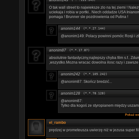
O tak wall street to najwieksze zlo na tej ziemi ! Nal
uciekaja i robia w portki.. Niech oddadze USA Inianom 
pomaga ! Brunner sle pozdrowienia od Putina !
anonim144
(*.*.27.144)
@anonim149: Polacy powinni pomóc Rosji i zli
anonim87
(*.*.17.87)
absolutnie fantastyczny,najlepszy chyba film s.f.. Zd
,wszystko.Mozna wracac dowolna ilosc razy i zawsze 
anonim242
(*.*.105.242)
@anonim87: Skończ bredzić...
anonim128
(*.*.78.128)
@anonim87:
Tylko dla kogoś ze styropianem między uszami
Pokaż ws
el_rambo
prędzej w prometeusza uwierzę niż w jezusa super f