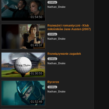
1080p
Nathan_Drake
01:54:50
Rozważni i romantyczni - Klub
miłośników Jane Austen (2007)
1080p
Nathan_Drake
01:45:37
Rozwiązywanie zagadek
1080p
Nathan_Drake
01:30:55
Rycerze
1080p
Nathan_Drake
01:52:46