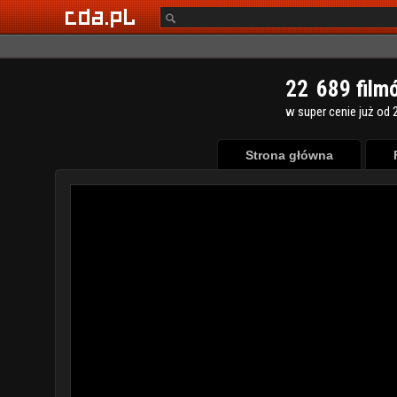
2
2
6
8
9
film
w super cenie już od 2
Strona główna