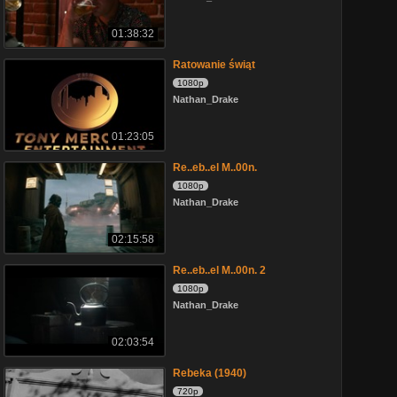
01:38:32
Ratowanie świąt
1080p
Nathan_Drake
01:23:05
Re..eb..el M..00n.
1080p
Nathan_Drake
02:15:58
Re..eb..el M..00n. 2
1080p
Nathan_Drake
02:03:54
Rebeka (1940)
720p