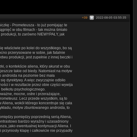
+39
2022-08-05 03:55:35
iczkę - Prometeusza - to już pomijając te
iągnięć w obu filmach - tak można śmiało
a produkcji, to zarówno NIEWYPAŁY, jak
ę właściwie po kolei do wszystkiego, bo są
ocno przerysowane w sobie, jak fatalnie
 produkcji, jest zupełnie z innej beczki i
ki, o kontekście aliena, który akurat w obu
o jeszcze takie od biedy. Natomiast na motyw
o androida na poziomie bez mała
się dyrektywy. A więc zwyczajnie odbiło
ości i w rezultacie przez obie części wywija
ze bełkotu psychologicznego.
poważne, mocne, ostre i przerażające,
 Prometeusz. Lecz przede wszystkim, są to
 Aliena, wokół którego koncentruje się cała
rzykładu, motyw zbuntowanego androida, to
.
, pomiędzy pomiędzy poprzednią serią Aliena,
ontrastowo bardzo wyraźny i uzasadniony
za, jako ewentualnej kontynuacji Aliena. I
przyniosły klapę i całkowicie nie przypadły