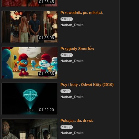
01:25:45
Przewodnik. po. miłości.
1080p
Nathan_Drake
01:36:08
Przygody Smerfów
1080p
Nathan_Drake
01:29:38
Psy i koty : Odwet Kitty (2010)
720p
Nathan_Drake
01:22:20
Pukając. do. drzwi.
1080p
Nathan_Drake