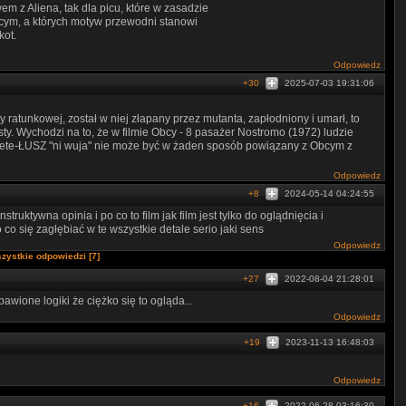
m z Aliena, tak dla picu, które w zasadzie
cym, a których motyw przewodni stanowi
kot.
Odpowiedz
+30
2025-07-03 19:31:06
ły ratunkowej, został w niej złapany przez mutanta, zapłodniony i umarł, to
usty. Wychodzi na to, że w filmie Obcy - 8 pasażer Nostromo (1972) ludzie
omete-ŁUSZ "ni wuja" nie może być w żaden sposób powiązany z Obcym z
Odpowiedz
+8
2024-05-14 04:24:55
uktywna opinia i po co to film jak film jest tylko do oglądnięcia i
 co się zagłębiać w te wszystkie detale serio jaki sens
Odpowiedz
zystkie odpowiedzi [7]
+27
2022-08-04 21:28:01
awione logiki że ciężko się to ogląda...
Odpowiedz
+19
2023-11-13 16:48:03
Odpowiedz
+16
2022-06-28 03:16:30