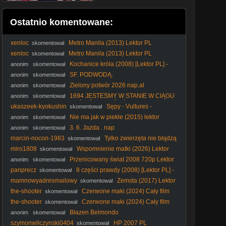
Ostatnio komentowane:
xenloc
Metro Manila (2013) Lektor PL
skomentował
xenloc
Metro Manila (2013) Lektor PL
skomentował
Kochanice króla (2008) [Lektor PL] -
anonim
skomentował
The Other Boleyn Girl
SF. PODWODĄ.
anonim
skomentował
Zielony potwór 2026 nap.al
anonim
skomentował
1694 JESTEŚMY W STANIE W CIĄGU
anonim
skomentował
3-ECH MIESIĘCY NAPUŚCIĆ UKRAIŃCÓW NA
ukaszeek-kyokushin
Sępy - Vultures -
skomentował
POLAKÓW !!!!!!!!!!!!!!!!!!! (1)
Rapaces (2025) Lektor
Nie ma jak w piekle (2015) lektor
anonim
skomentował
3. 6. Jazda . nap
anonim
skomentował
marcin-nocon-1983
Tylko zwierzęta nie błądzą
skomentował
(2019) Lektor PL
miro1808
Wspomnienie matki (2026) Lektor
skomentował
PL
Przenicowany świat 2008 720p Lektor
anonim
skomentował
PL
panprecz
8 części prawdy (2008) [Lektor PL] -
skomentował
Vantage Point
mamnowyadresmailowy
Zemsta (2017) Lektor
skomentował
PL
the-shooter
Czerwone maki (2024) Cały film
skomentował
PL
the-shooter
Czerwone maki (2024) Cały film
skomentował
PL
Błazen Belmondo
anonim
skomentował
szymonwilczynski0404
HP 2007 PL
skomentował