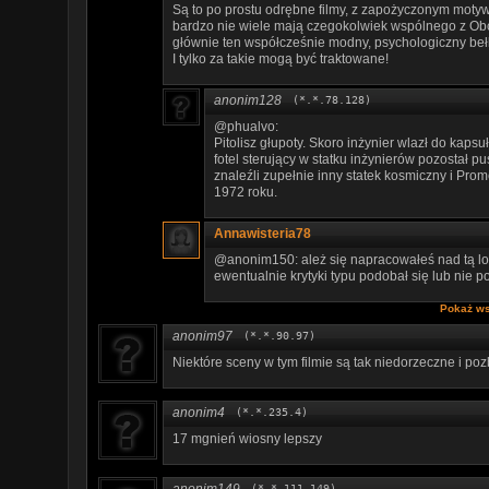
Są to po prostu odrębne filmy, z zapożyczonym motywe
bardzo nie wiele mają czegokolwiek wspólnego z Ob
głównie ten współcześnie modny, psychologiczny beł
I tylko za takie mogą być traktowane!
anonim128
(*.*.78.128)
@phualvo:
Pitolisz głupoty. Skoro inżynier wlazł do kapsu
fotel sterujący w statku inżynierów pozostał p
znaleźli zupełnie inny statek kosmiczny i Pr
1972 roku.
Annawisteria78
@anonim150: ależ się napracowałeś nad tą lonstr
ewentualnie krytyki typu podobał się lub nie po
Pokaż ws
anonim97
(*.*.90.97)
Niektóre sceny w tym filmie są tak niedorzeczne i pozb
anonim4
(*.*.235.4)
17 mgnień wiosny lepszy
anonim149
(*.*.111.149)