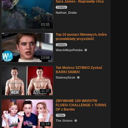
Sara James - Naprawdę chcę
1080p
Nathan_Drake
03:35
Top 10 postaci filmowych, które
przewidziały przyszłość
1080p
WatchMojoPolska
13:06
Tak Możesz SZYBKO Zyskać
BARKI SIGMA!
StalowySzok
11:37
ZMYWANIE 100 WARSTW
FLUIDU CHALLENGE + TURNS
OF z Bartim
720p
The Sisters
11:16