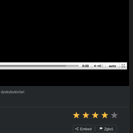
0:00
auto
 dystrybutorów!
Embed
Zgłoś