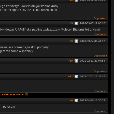
ezy go zniszczyc. Uwielbiam jak koniookrady
a sami zgina ! UK tez ! I cala resza co im
Odpowiedz
+5
2026-03-17 12:05:10
kwidować UPAdlińską padlinę zwłaszcza w Polsce i Białoruś też z Nami !
Odpowiedz
+9
2020-09-04 09:41:37
umiewajaca sceneria,nastroj,pomysly
jest tak samo wspanialy.
Odpowiedz
+50
2021-02-21 23:04:54
Odpowiedz
+32
2025-07-03 19:32:39
.
Odpowiedz
zystkie odpowiedzi [3]
+6
2023-04-10 16:30:18
ilm polecam
Odpowiedz