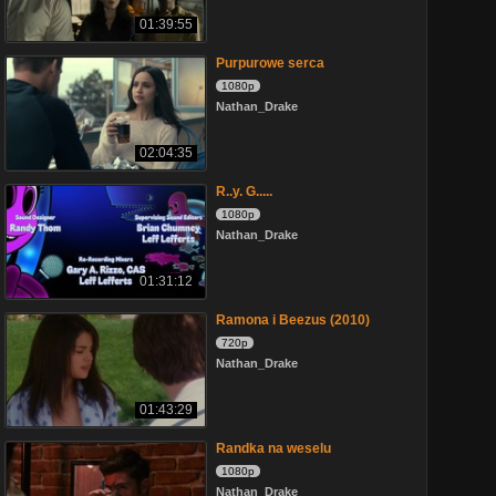
01:39:55
Purpurowe serca
1080p
Nathan_Drake
02:04:35
R..y. G.....
1080p
Nathan_Drake
01:31:12
Ramona i Beezus (2010)
720p
Nathan_Drake
01:43:29
Randka na weselu
1080p
Nathan_Drake