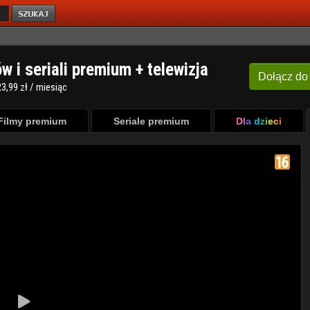
ów i seriali premium + telewizja
Dołącz
do
3,99 zł / miesiąc
Filmy premium
Seriale premium
Dla dzieci