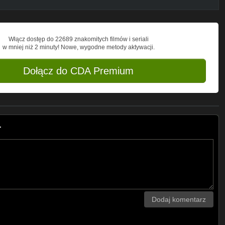
Włącz dostęp do 22689 znakomitych filmów i seriali
w mniej niż 2 minuty! Nowe, wygodne metody aktywacji.
Dołącz do CDA Premium
r
Dodaj komentarz