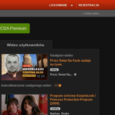
LOGOWANIE
REJESTRACJA
+ dodaj wideo
 CDA Premium
Wideo użytkowników
Następne wideo:
Przez Świat Na Fazie nadaje
na żywo
480p
Przez Świat Na...
02:24
Autoodtwarzanie następnego wideo
on
Program ochrony Księżniczek /
Princess Protection Program
[2009]
1080p
Nathan_Drake